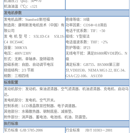
机油压力（
psi)：50
～
70
机油油温（
℃)：≤121
发电机参数
发电机品牌
：
Stamford/
斯坦福
绝缘等级：
H级
制造商：康明斯发电机技术（中国）有
功率因素：
COSΦ=
0.8滞后
限公司
电话
干扰
系数
：
TIF
：
<50
发电机型号：
S5L1D-C4
S5L1S-
接线：
Y型接法
C4
HCI544C
电话谐波系数
：
THF：<2
%
容量：
500KVA  
防护等级
：
IP23
电压：
400V/230V
无线电干扰
：
满足
BS800和VDE的G、N
形式
：无刷
、单轴承、旋转磁场
级
励磁系统
：
自励、自动调节电压
满足标准
：
GB755、BS5000第三部
绕组结构
：
2/3 节距
分,VDE0530、NEMA MG1-22, IEC-34、
相数：三相四线
GSA C22-100、 AS1359
标准配置
发动机部分：发动机、柴油
滤清器
、空气
滤清器
、机油
滤清器
、充电
机
、启动马
达
。
发电机部分：发电机、空气开关
。
控制系统：
LCD液晶数显控制
器、电子调速器。
其他部分：水箱散热器、钢制底座、减振垫
。
附件部分：消声器、蓄电池、电池线、机油、防震垫。
执行标准
军方标准
GJB
5785-2006
行业标准
JB/T
10303－2001