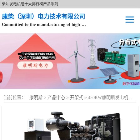
柴油发电机组十大排行榜产品系列
康柴（深圳）电力技术有限公司
Committed to the manufacturing of high-end brand diesel generator sets.
针对数据中心、飞机场等渠道类客户不在本公司服务范围内。
开架式
静音型
移动电站
康明斯配件
当前位置：
康明斯
>
产品中心
>
开架式
> 450KW康明斯发电机组（KTA19-G4柴油机）
设备租赁
原装康明斯电力