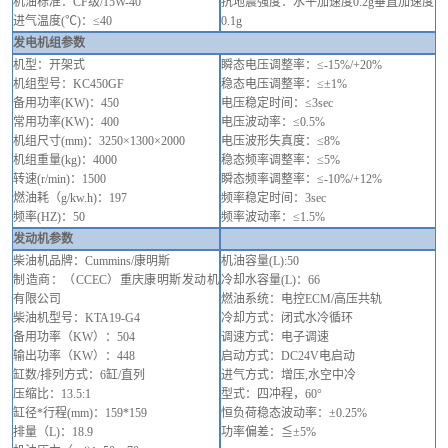
机油标准：
CF级/15W-40
抗地震强度：水平加速度
0.2g垂直加速度
进气温度
(℃)：
≤
40
0.1g
发电机组参数
机型：开架式
瞬态电压调整率：
≤-15%/+20%
机组型号
：
KC
450GF
稳态电压调整率：
≤±1%
备用功率
(KW)
：
450
电压稳定时间：
≤3sec
常用功率
(KW)
：
400
电压波动率：
≤0.5%
机组尺寸
(mm)
：
3
25
0×
13
00×
2000
电压波形失真度：
≤8%
机组重量
(kg)
：
4000
稳态频率调整率：
≤5%
转速
(r/min)
：
1500
瞬态频率调整率：
≤-10%/+12%
燃油
耗（
g/kw.h)
：
197
频率稳定时间：
3sec
频率
(HZ)
：
50
频率波动率：
≤1.5%
发动机参数
柴油机品牌
：
Cummins/
康明斯
机油容量
(L):50
制造商：（
CCEC）重庆
康明斯发动机
冷却水容量
(L)：66
有限公司
燃油系统：电控
ECM
/
高压共轨
柴油机型号
：
KTA19-G4
冷却方式
：
闭式水冷循环
备用功率（
KW）：504
调速方式：电子调速
输出功率（
KW）：448
启动方式
：
DC24V电启动
缸数
/排列方式
：
6
缸
/
直列
进气方式：增压
,水空中冷
压缩比
：
1
3.5
:1
型式：
四冲程
，
60°
缸径
*行程(mm)
：
1
59
*15
9
恒负荷稳态波动率：
±0.25%
排量（
L)
：
18.9
功率偏差：
≦±5%