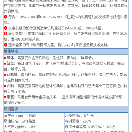
康明斯陆用系列
柴油发电机组采用康明斯全球统一设计、生产和测试标准，为客
户提供可靠的、集成的一体式发电系统，在常载、备载以及持续运行时都具有优
异的性能。
➊
符合
ISO8528-2005和GB/T2820-2009《往复式内燃机驱动的交流发电机组》标
准。
➋
发电机组的设计及制造单位均通过了
ISO9001或ISO9002认证。
➌
康明斯提供
1年或1000运行小时
质量保证，负责发电机组整机保修，包括发动
机、发电机及控制系统。
➍
遍布全国的专业服务网络为客户提供
24小时售后服务和
技术支持
。
性能特点
■
缸体
：高强度合金铸铁制造，刚性好、振动小、噪声低。
■
缸盖
：每缸四气门设计、优化空气
/燃油混合比，有效改善燃烧和排放；每缸一
盖，维修方便。
■
凸轮轴
：单凸轮轴可精确控制气门和喷油正时，凸轮型线可减小冲击力，提高
可靠性和耐久性。
■
曲轴
：高强度锻钢制造的整体式曲轴，圆角及轴颈的感应淬火工艺可保证曲轴
疲劳强度更高。
■
活塞
：采用较新铝合金铸造技术，
ω型头部和桶型裙部设计能补偿热胀冷缩，
确保良好配合
环境要求
海拔高度
(m)
：
≤
1000
水质
PH值：
6.5
～
8
燃油标准：
0#轻柴油
相对湿度：
≤
60%
大气压力
(kPa)：≥89.9
表面长霉等级
:
≤GB/T2423.16
/2级