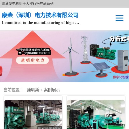
柴油发电机组十大排行榜产品系列
康柴（深圳）电力技术有限公司
Committed to the manufacturing of high-end brand diesel generator sets.
针对数据中心、飞机场等渠道类客户不在本公司服务范围内。
开架式
静音型
移动电站
康明斯配件
当前位置：
康明斯
>
案例展示
设备租赁
原装康明斯电力