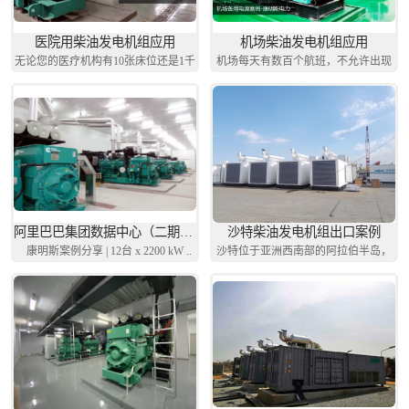
医院用柴油发电机组应用
机场柴油发电机组应用
无论您的医疗机构有10张床位还是1千
机场每天有数百个航班，不允许出现
张..
任..
阿里巴巴集团数据中心（二期）项目
沙特柴油发电机组出口案例
康明斯案例分享 | 12台 x 2200 kW ..
沙特位于亚洲西南部的阿拉伯半岛，
以"..