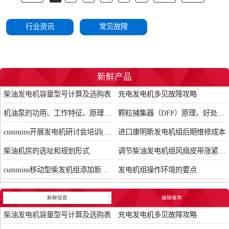
行业资讯
常见故障
新鲜产品
柴油发电机容量型号计算及选购表
充电发电机多见故障攻略
机油泵的功用、工作特征、原理及亮点
颗粒捕集器（DFP）原理、好处及试验
cummins开展发电机研讨会培训(IACET)认证工作
进口康明斯发电机组后期维修成本
柴油机房的选址和规划形式
调节柴油发电机组风扇皮带涨紧度需要注意哪些
cummins移动型柴发机组添加新成员QSB5-G11系列
发电机组操作环境的要点
新鲜信息
编辑推荐
柴油发电机容量型号计算及选购表
充电发电机多见故障攻略