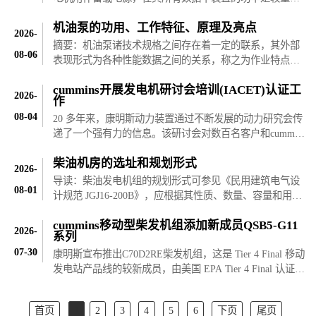
的一项指标。如果功率过小将无法为您的用电设备供电；
机油泵的功用、工作特征、原理及亮点
如果功率过大，除了浪费选购成本还会增加维保费用。因
2026-
此，我们首先应当确..
摘要：机油泵诸技术规格之间存在着一定的联系，其外部
08-06
表现形式为各种性能数据之间的关系，称之为作业特点，
用曲线的形式来表示，则称之为柴油发电机机油泵的性能
cummins开展发电机研讨会培训(IACET)认证工
曲线（也叫特性曲线）。鉴于泵内流动的复杂性，机油泵
2026-
作
正确的性能曲线只能..
08-04
20 多年来，康明斯动力装置通过不断发展的动力研究会传
递了一个强有力的信息。该研讨会对数百名客户和cummins
员工进行了培训，同时展示了现场发电行业电力机构专家
柴油机房的选址和规划形式
的才能和常识发电机组。cummins电力讨论会提供了一个培
2026-
训关键角色的机会..
导读：柴油发电机组的规划形式可参见《民用建筑电气设
08-01
计规范 JGJ16-200B》，应根据其性质、数量、容量和用户
自身的需要，选择合适的设计程序，备用柴发机组一般只
cummins移动型柴发机组添加新成员QSB5-G11
设一台柴发机组，可以把柴油发电机组和发电机监控系统
2026-
系列
设在同一间机房内。..
07-30
康明斯宣布推出C70D2RE柴发机组，这是 Tier 4 Final 移动
发电站产品线的较新成员，由美国 EPA Tier 4 Final 认证的
QSB5-G11 cummins发动机提供动力。今年早些时候，
cummins推出了 C100D2RE，这是一款 100 KW (kWe) 移动
首页
1
2
3
4
5
6
下页
尾页
电站。这些新规..