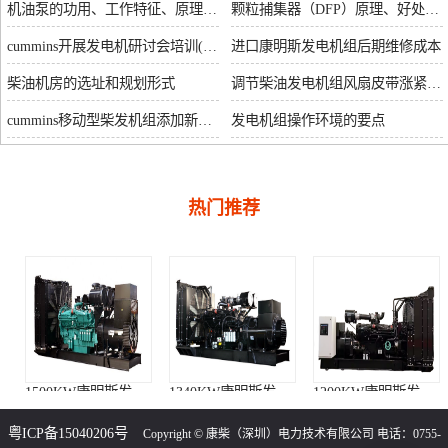
机油泵的功用、工作特征、原理及亮点
颗粒捕集器（DFP）原理、好处及试验
cummins开展发电机研讨会培训(IACET)认证工作
进口康明斯发电机组后期维修成本
柴油机房的选址和规划形式
调节柴油发电机组风扇皮带涨紧度需要注意哪些
cummins移动型柴发机组添加新成员QSB5-G11系列
发电机组操作环境的要点
热门推荐
1500KW康明斯发电机组（KTA50-G15A柴油机）
1340KW康明斯发电机组（KTA50-GS8柴油机）
1200KW康明斯发电机组（KTA50-G8柴油机）
粤ICP备15040206号
Copyright © 康柴（深圳）电力技术有限公司 电话：0755-