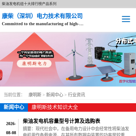
柴油发电机组十大排行榜产品系列
康柴（深圳）电力技术有限公司
Committed to the manufacturing of high-end brand diesel generator sets.
针对数据中心、飞机场等渠道类客户不在本公司服务范围内。
开架式
静音型
移动电站
康明斯配件
当前位置：
康明斯
>
新闻中心
>
行业资讯
设备租赁
新闻中心
康明斯技术知识大全
原装康明斯电力
柴油发电机容量型号计算及选购表
2026-
摘要：现代社会中，在备用电力设计中会经常性将柴油发
08-08
电机用作备载电源，在其所有数据中装置的功率是较重要