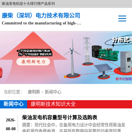
柴油发电机组十大排行榜产品系列
康柴（深圳）电力技术有限公司
Committed to the manufacturing of high-end brand diesel generator sets.
针对数据中心、飞机场等渠道类客户不在本公司服务范围内。
开架式
静音型
移动电站
康明斯配件
当前位置：
康明斯
>
新闻中心
设备租赁
新闻中心
康明斯技术知识大全
原装康明斯电力
柴油发电机容量型号计算及选购表
2026-
摘要：现代社会中，在备用电力设计中会经常性将柴油发
08-08
电机用作备载电源，在其所有数据中装置的功率是较重要