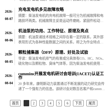
的一项指标。如果功率过小将无法为您的用电设备供电；
充电发电机多见故障攻略
如果功率过大，除了浪费选购成本还会增加维保费用。因
2026-
此，我们首先应当确..
摘要：柴油发电机的充电机故障一般可分为机械故障和电
08-07
路损坏两类。机械故障主妥是运动件磨耗、紧固件松动
等，这些故障一般都容易查验解除。电路故障具体是充电
机油泵的功用、工作特征、原理及亮点
机内部器件及内部电路断路、短路、搭铁或接触不良等，
2026-
这些损坏通常可用数字..
摘要：机油泵诸技术规格之间存在着一定的联系，其外部
08-06
表现形式为各种性能数据之间的关系，称之为作业特点，
用曲线的形式来表示，则称之为柴油发电机机油泵的性能
颗粒捕集器（DFP）原理、好处及试验
曲线（也叫特性曲线）。鉴于泵内流动的复杂性，机油泵
2026-
正确的性能曲线只能..
导读：柴油发电机排气的有害成分具体有CO、HC、NOx、
08-05
硫化物以及颗粒物、臭味气体等，因为柴油发电机使用的
混合气平均空燃比比理论空燃比大，故其CO及HC排放明显
cummins开展发电机研讨会培训(IACET)认证工
低于汽油机，但NOx、颗粒物及臭味气体却过高。目前康
2026-
作
明斯柴油发电机控制面..
08-04
20 多年来，康明斯动力装置通过不断发展的动力研究会传
递了一个强有力的信息。该研讨会对数百名客户和cummins
员工进行了培训，同时展示了现场发电行业电力机构专家
的才能和常识发电机组。cummins电力讨论会提供了一个培
首页
1
2
3
4
5
6
下页
尾页
训关键角色的机会..