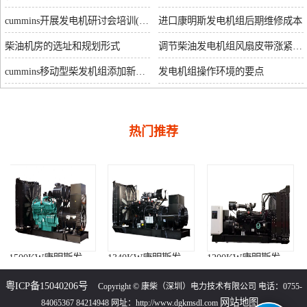
cummins开展发电机研讨会培训(IACET)认证工作
进口康明斯发电机组后期维修成本
柴油机房的选址和规划形式
调节柴油发电机组风扇皮带涨紧度需要注意哪些
cummins移动型柴发机组添加新成员QSB5-G11系列
发电机组操作环境的要点
热门推荐
1500KW康明斯发电机组（KTA50-G15A柴油机）
1340KW康明斯发电机组（KTA50-GS8柴油机）
1200KW康明斯发电机组（KTA50-G8柴油机）
粤ICP备15040206号
Copyright © 康柴（深圳）电力技术有限公司 电话：0755-
网站地图
84065367 84214948 网址：http://www.dgkmsdl.com