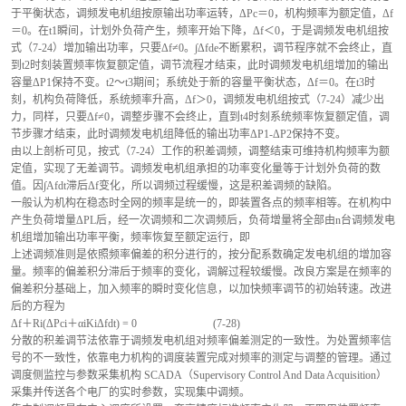
于平衡状态，调频发电机组按原输出功率运转，ΔPc＝0，机构频率为额定值，Δf
＝0。在t1瞬间，计划外负荷产生，频率开始下降，Δf＜0，于是调频发电机组按
式（7-24）增加输出功率，只要Δf≠0。∫Δfde不断累积，调节程序就不会终止，直
到t2时刻装置频率恢复额定值，调节流程才结束，此时调频发电机组增加的输出
容量ΔP1保持不变。t2～t3期间；系统处于新的容量平衡状态，Δf＝0。在t3时
刻，机构负荷降低，系统频率升高，Δf＞0，调频发电机组按式（7-24）减少出
力，同样，只要Δf≠0，调整步骤不会终止，直到t4时刻系统频率恢复额定值，调
节步骤才结束，此时调频发电机组降低的输出功率ΔP1-ΔP2保持不变。
由以上剖析可见，按式（7-24）工作的积差调频，调整结束可维持机构频率为额
定值，实现了无差调节。调频发电机组承担的功率变化量等于计划外负荷的数
值。因∫Afdt滞后Δf变化，所以调频过程缓慢，这是积差调频的缺陷。
一般认为机构在稳态时全网的频率是统一的，即装置各点的频率相等。在机构中
产生负荷增量ΔPL后，经一次调频和二次调频后，负荷增量将全部由n台调频发电
机组增加输出功率平衡，频率恢复至额定运行，即
上述调频准则是依照频率偏差的积分进行的，按分配系数确定发电机组的增加容
量。频率的偏差积分滞后于频率的变化，调解过程较缓慢。改良方案是在频率的
偏差积分基础上，加入频率的瞬时变化信息，以加快频率调节的初始转速。改进
后的方程为
Δf＋Ri(ΔPci＋αiKiΔfdt) = 0                            (7-28)
分散的积差调节法依靠于调频发电机组对频率偏差测定的一致性。为处置频率信
号的不一致性，依靠电力机构的调度装置完成对频率的测定与调整的管理。通过
调度侧监控与参数采集机构 SCADA（Supervisory Control And Data Acquisition）
采集并传送各个电厂的实时参数，实现集中调频。