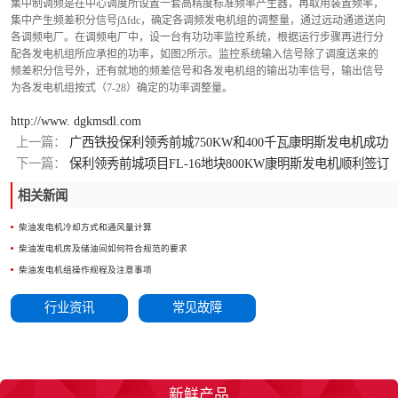
集中制调频是在中心调度所设置一套高精度标准频率产生器，再取用装置频率，
集中产生频差积分信号∫Δfdc，确定各调频发电机组的调整量，通过远动通道送向
各调频电厂。在调频电厂中，设一台有功功率监控系统，根据运行步骤再进行分
配各发电机组所应承担的功率，如图2所示。监控系统输入信号除了调度送来的
频差积分信号外，还有就地的频差信号和各发电机组的输出功率信号，输出信号
为各发电机组按式（7-28）确定的功率调整量。
http://www. dgkmsdl.com
上一篇：
广西铁投保利领秀前城750KW和400千瓦康明斯发电机成功
签订
下一篇：
保利领秀前城项目FL-16地块800KW康明斯发电机顺利签订
相关新闻
柴油发电机冷却方式和通风量计算
柴油发电机房及储油间如何符合规范的要求
柴油发电机组操作规程及注意事项
行业资讯
常见故障
新鲜产品