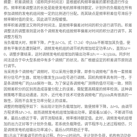
摘要：积差调频法（或称同步时间法）是根据机构频率偏差的累积值进行作业
的。频率积差调整法的长处是能使发电机频率维持额定，计划外的负载能在所有
参加调频的发电机组间按一定的比例进行分配。而其缺点是频率积差信号滞后于
频率瞬时值的变化，因此调节流程缓慢。
频率积差调整法又称同步时间法，是按频率偏差对时间的积分进行调节的。积差
调整法的调整准则是对各个调频发电机组按频率偏差对时间的积分进行调节，其
调整方程为
当负载增大时，频率下降，产生Δf＜0。式（7-24）中∫Δfde不断增加其负值，使
原有平衡状态遭到破坏，调频发电机组的调节机构增加给定功率ΔPc，直到Δf＝
0，调整步骤结束，这时调频发电机组增加的输出功率ΔPc＝－K1∫Δfdt。同步时
间法适合于中大型系统中有多个调频厂的状况，各厂根据设定的积差调节原则进
行调节。
当采用多个调频电厂调频时，可以采用分散步骤，即参与调频电厂各有一套频差
积分信号产生器，就地分散发生∫Δfdt信号进行调频。因机构频率具有同一性，于
是各调频电厂的∫Δfdt保持一致。为了保证各调频电厂测得的值尽可能一致，预防
因频差积分的区别而造成容量分配上的误差，需配置高精度的频率检测。这种调
频策略不需远动通道，另外，近代电子技术可使各调频电厂的∫Δfdt具有很高的一
致性，因而不会发生功率分配上的误差。
调整的物理程序如下：当出现计划外负载增加时，致使频率下降，Δf≠0。由调节
方程求得ΔPc＞0，故而调频发电机组增加输出功率。紧接着Δf减小，不断调节结
果，最后Δf趋近于零，调节流程结束，频率维持额定值。此时，调频发电机组增
加的出力正好等于计划外负载。若系统负载降低，调节程序与上述过程相仿，只
是调频发电机组输出功率减小，最后Δf同样趋近于零。
图1示出了积差调节的作业过程。在0～t1时间内，无计划外负荷，机构有功功处