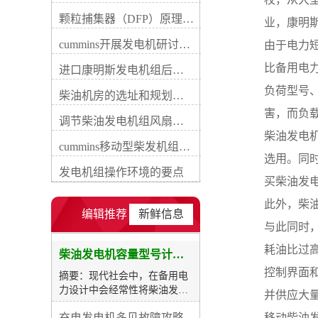
率过大，除了浪费选购成本还
颗粒捕集器（DFP）原理、好处及试验
业，康明
会增加维保费用。因此，我们
首先应当确定用电负荷真实数
cummins开展发电机研讨会培训(IACET)认证工作
由于电力
据，并通过瞬态电流起动系数
比备用电
计算出较终装置的功率，才能
进口康明斯发电机组后期维修成本
图1为发电机房典型规划范
负荷型号
柴油机房的选址和规划形式
例，图2为发电机组能量转换
流程示意图。民用建筑工程符
害，而负
调节柴油发电机组风扇皮带涨紧度需要注意哪些
合下列情况之一时，应设置自
柴油发电
备电源，当运行中断供电时间
cummins移动型柴发机组添加新成员QSB5-G11系列
为30s低压 （60s高压）的供
选用。同
电，可采用快速自动启动的备
发电机组操作环境的要点
买柴油发电
用发电机组：1、柴油发电机
容量与台数应根据负荷大小和
此外，柴
投入顺序以及单台电动机较大
编辑推荐
新鲜信息
起动容量等条件综合确定。当
与此同时
备用或后备负荷较大时，可选
耗油比过
择多机并联运转，备用康明斯
柴油发电机容量型号计算及选购表
发电机组并列台数不宜超过4
控制界面
摘要：现代社会中，在备用电
台，备用柴油发电机组并列不
力设计中会经常性将柴油发电
并供应大
宜超过7台。额定电压为
机用作备载电源，在其所有数
230V/400V的机组并机后总功
充电发电机多见故障攻略
移动柴油