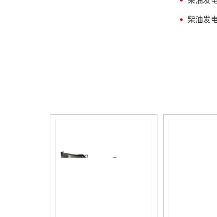
柴油发
宜超过7台。额定电压为
荷及非消防重要负荷之间的较
230V/400V的机组并机后总功
大者确定发电机的容量康明斯
柴油发
率不宜超过3000kW。当受并列
室外柴油发电机。（6）有电
条件限制时，可实施分区供
梯和消防水泵负载时，在全电
电。（1）按建筑面积估算，
压直接起动较大一台异步电动
建筑面积在10000㎡以上的建
机情形下，发电机母线电压应
筑按15~20w/㎡，建筑面积在
不低于额定电压的80%，当无
10000㎡以下的建筑按10~15w/
电梯负载时，发电机母线电压
㎡。（2）按配电变压器功率
应不低于额定电压的75%。
估算，占配电变压器的
当条件允许时，电动机可选用
10%~20%。按照我国实际情
降压启动方法。电动机的较小
况，建筑物规模大时取下限，
启动倍数见表1。 外界环境
规模小时取上限。（2）施工
气压、温度、湿度等因素不一
图规划阶段应根据一级负荷、
样时，按下表调校系数进行调
消防负载及重要的二级负荷进
校，即：实际功率=额定容量
行计算，并应满足功率较大一
×C。 注：增压柴油机是指康
台电动机的起动要素。（5）
明斯发电机组的柴油机带有增
当康明斯发电机组除为消防、
压器，增压柴油机作业时，燃
安防等负载供电，同时还为其
烧所需的空气是经增压后送入
它非消防重要负载（如：宴会
柴油机。 为了覆盖各供电
厅、大型商业营业厅、高级客
装置（负荷）的不同要求、性
房、计算机房等照明及部分客
能等级划分为： 连接的负