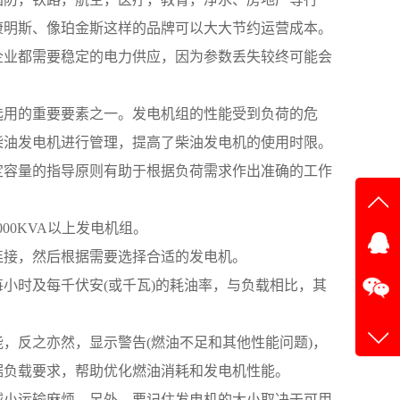
康明斯、像珀金斯这样的品牌可以大大节约运营成本。
企业都需要稳定的电力供应，因为参数丢失较终可能会
选用的重要要素之一。发电机组的性能受到负荷的危
柴油发电机进行管理，提高了柴油发电机的使用时限。
定容量的指导原则有助于根据负荷需求作出准确的工作
在线
00KVA以上发电机组。
连接，然后根据需要选择合适的发电机。
在
小时及每千伏安(或千瓦)的耗油率，与负载相比，其
，反之亦然，显示警告(燃油不足和其他性能问题)，
据负载要求，帮助优化燃油消耗和发电机性能。
减小运输麻烦。另外，要记住发电机的大小取决于可用