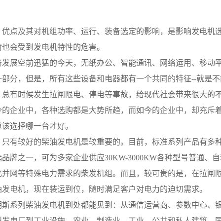
、优点及其对机组功率、运行、装备选定的影响，是影响发电机
荷也会受到发电机特性的危害。
济发展空前迅猛的今天，无纸办公、智能通讯、网络运用、移动
一部分，但是，所有这些设备和电器都有一个共同的特征--就是
，总有时候发生拉闸限电、停电等事故，给现代社会带来很大的
今的企业中，各种选购都是大势所趋，而如今的企业中，却充斥
道该选择哪一台才好。
，只有较好的柴油发电机是较重要的。目前，标准系列产品有多
品牌之一，可为多家企业供应30KW-3000KW各种型号普通
化并网等特殊电力需求的柴发机组。而且，较可贵的是，在拉闸
油发电机，现在装运到位，随时满足客户对电力的迫切需求。
明斯系列柴油发电机到处都能见到：从通信运营商、参数中心、
型发电厂到工业设施，农业，制造业，工业，公共和私人建筑，