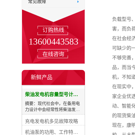
常见故障
负载型号
害，而负
订购热线
在社会经
13600443583
可缺少的
在线咨询
不够完善
品，而当
新鲜产品
机，不知
在现实中
柴油发电机容量型号计算及选购表
家企业优选
摘要：现代社会中，在备用电
动、智能
力设计中会经常性将柴油发电
的现货柴
机用作备载电源，在其所有数
充电发电机多见故障攻略
据中装置的功率是较重要的一
现在，康
项指标。如果功率过小将无法
机油泵的功用、工作特征、原理及亮点
为您的用电设备供电；如果功
校，从大