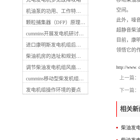
据中装置的功率是较重要的一
率不宜超过3000kW。当受并列
项指标。如果功率过小将无法
条件限制时，可实施分区供
空间。
机油泵的功用、工作特征、原理及亮点
为您的用电设备供电；如果功
电。（1）按建筑面积估算，
率过大，除了浪费选购成本还
此外，噪
建筑面积在10000㎡以上的建
颗粒捕集器（DFP）原理、好处及试验
会增加维保费用。因此，我们
筑按15~20w/㎡，建筑面积在
超静音柴
首先应当确定用电负荷真实数
cummins开展发电机研讨会培训(IACET)认证工作
10000㎡以下的建筑按10~15w/
据，并通过瞬态电流起动系数
目前，康
㎡。（2）按配电变压器功率
计算出较终装置的功率，才能
进口康明斯发电机组后期维修成本
估算，占配电变压器的
领悟它的
图1为发电机房典型规划范
10%~20%。按照我国实际情
柴油机房的选址和规划形式
例，图2为发电机组能量转换
况，建筑物规模大时取下限，
流程示意图。民用建筑工程符
规模小时取上限。（2）施工
调节柴油发电机组风扇皮带涨紧度需要注意哪些
http://www.
合下列情况之一时，应设置自
图规划阶段应根据一级负荷、
备电源，当运行中断供电时间
消防负载及重要的二级负荷进
上一篇：
cummins移动型柴发机组添加新成员QSB5-G11系列
为30s低压 （60s高压）的供
行计算，并应满足功率较大一
电，可采用快速自动启动的备
发电机组操作环境的要点
台电动机的起动要素。（5）
下一篇：
用发电机组：1、柴油发电机
当康明斯发电机组除为消防、
容量与台数应根据负荷大小和
安防等负载供电，同时还为其
投入顺序以及单台电动机较大
相关新
它非消防重要负载（如：宴会
起动容量等条件综合确定。当
厅、大型商业营业厅、高级客
备用或后备负荷较大时，可选
房、计算机房等照明及部分客
择多机并联运转，备用康明斯
梯等）供电时，在火灾发生
柴油发
发电机组并列台数不宜超过4
时，应自动切除非消防重要负
台，备用柴油发电机组并列不
载。发电机的容量应按消防负