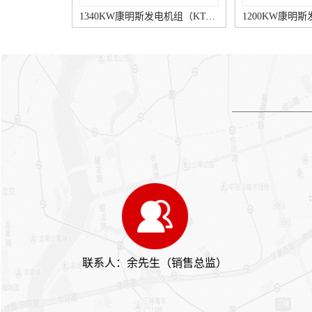
梯等）供电时，在火灾发生
载只规定基础的电压和频率参
1200KW康明斯发电机组（KTA50-G8柴油机）
时，应自动切除非消防重要负
数，实用于照明和大概的电气
载。发电机的容量应按消防负
负载。 电压特性与电网类
荷及非消防重要负荷之间的较
似，当负载发生变化时，允许
大者确定发电机的容量康明斯
暂时的然而是允许的电压和频
室外柴油发电机。（6）有电
率的偏差，适用于照明、水
梯和消防水泵负载时，在全电
泵、风机等。 连接的设备
压直接起动较大一台异步电动
对发电机的电压、频率和波形
机情形下，发电机母线电压应
有特别严格要求，实用于电信
不低于额定电压的80%，当无
负载和晶闸管控制的装备。
电梯负载时，发电机母线电压
连接的装备对发电机的电压、
应不低于额定电压的75%。
频率和波形有特别严格要点，
当条件允许时，电动机可选用
实用于数据处理装备和计算机
降压启动方法。电动机的较小
装置。2、为响应节能等绿色
启动倍数见表1。 外界环境
140KW康明斯发电机组（6BTAA5.9-G12柴油机）
规划理念，宜尽量选择机组外
气压、温度、湿度等因素不一
形尺寸小、组成紧凑、毛重
样时，按下表调校系数进行调
轻、且耗油和辅助装置少的产
校，即：实际功率=额定容量
品康明斯柴油发电机控制面
×C。 注：增压柴油机是指康
板，以减小机房的面积和高
联系人：余先生（销售总监）
明斯发电机组的柴油机带有增
度。3、宜采取高速康明斯发
压器，增压柴油机作业时，燃
电机组和无刷励磁交流同步发
烧所需的空气是经增压后送入
电机，并选用耗油率少、效率
柴油机。 为了覆盖各供电