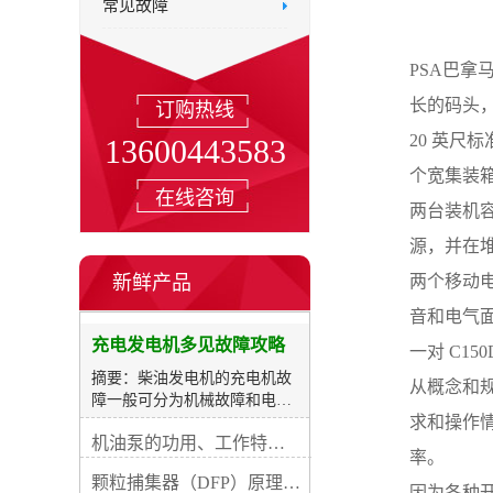
常见故障
PSA巴拿
长的码头，配
订购热线
20 英尺标
13600443583
个宽集装箱
在线咨询
两台装机容
源，并在
新鲜产品
两个移动电
音和电气
充电发电机多见故障攻略
一对 C1
摘要：柴油发电机的充电机故
从概念和
障一般可分为机械故障和电路
求和操作
损坏两类。机械故障主妥是运
机油泵的功用、工作特征、原理及亮点
动件磨耗、紧固件松动等，这
率。
些故障一般都容易查验解除。
颗粒捕集器（DFP）原理、好处及试验
电路故障具体是充电机内部器
因为各种