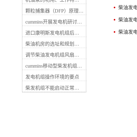
动件磨耗、紧固件松动等，这
输出电压低，以及线路接触不
些故障一般都容易查验解除。
柴油发
好等。详细原由包括：5、调
颗粒捕集器（DFP）原理、好处及试验
电路故障具体是充电机内部器
节器用途不佳，晶体管元件电
件及内部电路断路、短路、搭
柴油发
流表读数若随速度变化，说明
cummins开展发电机研讨会培训(IACET)认证工作
铁或接触不良等，这些损坏通
柴油发电机的充电机无损坏，
常可用数字式万用表检验解
柴油发
进口康明斯发电机组后期维修成本
若无变化则应依次查看其充电
除。柴油发电机每运行一定期
元件，老化、断路或稳压二极
间时应查看传动带的传动和充
柴油机房的选址和规划形式
管失效。3、柴油发电机的充
电机的运转状况，当发现或怀
电机接线柱各触点松动、接触
调节柴油发电机组风扇皮带涨紧度需要注意哪些
疑充电机不发电或电压太高、
不好，柴油发电机的充电机内
偏低时，应先检查传动带的传
部接线、仪表自身损坏。2、
cummins移动型柴发机组添加新成员QSB5-G11系列
动、充电机的运转及外部电路
线路故障。电线束被线卡子飞
的连接等状况，再用万用表电
边磨破；线束安装位置不当，
发电机组操作环境的要点
压档检验充电机的输出端电
柴油发电机的充电机电枢(B、
压。若柴油发电机未启动时电
柴发机组不能启动正常损坏有什么
接线柱上导线碰柴油发电机排
压表指示为蓄电池端电压，柴
气歧管等。② 在停机情形下，
油发电机运转电压仍不变或不
打开电源开关，若放电电流很
符合充电机额定输出电压时，
小（小于2～3 A），说明励磁
说明充电机有损坏，这时应对
电路接触不佳。用螺丝刀短接
充电机进行逐项检查。检修时
“电枢”和“磁场”接线柱，若放
应按先易后难、先外后内的方
电电流增加，说明调整器触点
式进行。充电指示灯只亮不
接触不良，否则，说明故障在
灭，或时亮时灭充电指示灯点
发电机内部，如电刷接触不