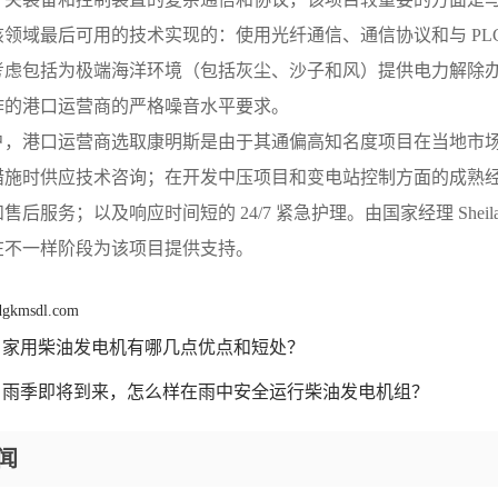
该领域最后可用的技术实现的：使用光纤通信、通信协议和与 PL
考虑包括为极端海洋环境（包括灰尘、沙子和风）提供电力解除
作的港口运营商的严格噪音水平要求。
户，港口运营商选取康明斯是由于其通偏高知名度项目在当地市
措施时供应技术咨询；在开发中压项目和变电站控制方面的成熟
后服务；以及响应时间短的 24/7 紧急护理。由国家经理 Sheila Mo
在不一样阶段为该项目提供支持。
 dgkmsdl.com
家用柴油发电机有哪几点优点和短处？
雨季即将到来，怎么样在雨中安全运行柴油发电机组？
闻