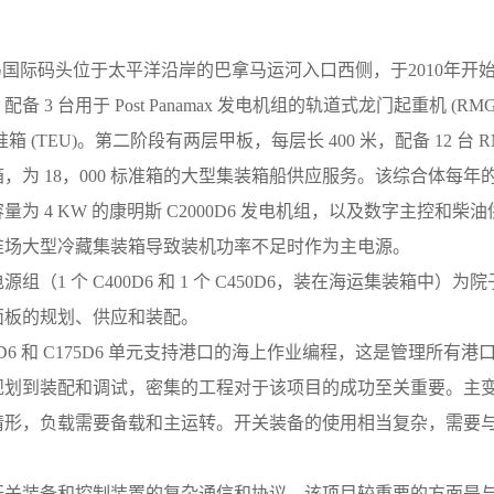
马国际码头位于太平洋沿岸的巴拿马运河入口西侧，于2010年开
备 3 台用于 Post Panamax 发电机组的轨道式龙门起重机 (RMG
准箱 (TEU)。第二阶段有两层甲板，每层长 400 米，配备 12 台 
，为 18，000 标准箱的大型集装箱船供应服务。该综合体每年的
量为 4 KW 的康明斯 C2000D6 发电机组，以及数字主控和柴
堆场大型冷藏集装箱导致装机功率不足时作为主电源。
源组（1 个 C400D6 和 1 个 C450D6，装在海运集装箱中
面板的规划、供应和装配。
50D6 和 C175D6 单元支持港口的海上作业编程，这是管理所
规划到装配和调试，密集的工程对于该项目的成功至关重要。主
情形，负载需要备载和主运转。开关装备的使用相当复杂，需要
开关装备和控制装置的复杂通信和协议，该项目较重要的方面是