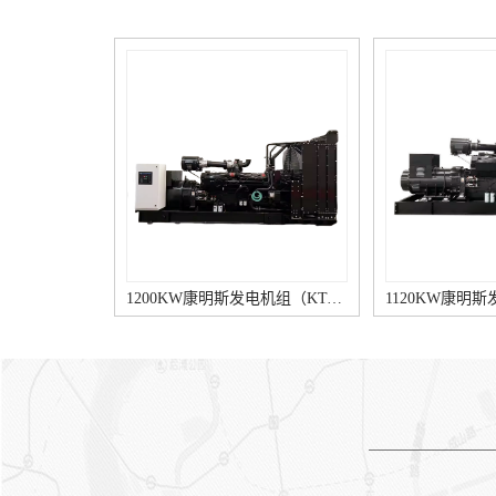
亮详细是由于充电指示灯两端
好、滑环脏污等。③若调整器
发生压差，因而可能的原由是
调压值调得偏低，则应重新调
输出电压低，以及线路接触不
至规定范围。④发电机内部损
好等。详细原由包括：5、调
坏。易见的有一只二极管击
节器用途不佳，晶体管元件电
穿，一相绕组断路等。① 用万
流表读数若随速度变化，说明
用表直流电压挡测试，即红表
柴油发电机的充电机无损坏，
笔触及发电机电枢接线柱。黑
若无变化则应依次查看其充电
表笔接搭铁接线柱，逐渐增强
元件，老化、断路或稳压二极
发电机速度，查验电压是否太
管失效。3、柴油发电机的充
高。②若电压偏高，拆下电压
电机接线柱各触点松动、接触
调节器盖，用手压开K1使K2闭
不好，柴油发电机的充电机内
合，此时电压下降，则说明调
部接线、仪表自身损坏。2、
整“非法”或磁力线圈温度补偿
1200KW康明斯发电机组（KTA50-G8柴油机）
线路故障。电线束被线卡子飞
电阻断路。③若K2闭合后电压
边磨破；线束安装位置不当，
仍不下降，应检查K2触点是否
柴油发电机的充电机电枢(B、
氧化、脏污而存在接触不好，
接线柱上导线碰柴油发电机排
以致不能使励磁电路短路。③
气歧管等。② 在停机情形下，
电流表指针仅在高速范围内摆
打开电源开关，若放电电流很
动江苏康明斯柴油发电机，则
小（小于2～3 A），说明励磁
说明电压调整器K2触点在工
电路接触不佳。用螺丝刀短接
作，但接触不良。可检验该触
“电枢”和“磁场”接线柱，若放
点是否烧蚀、脏污。⑤ 经调整