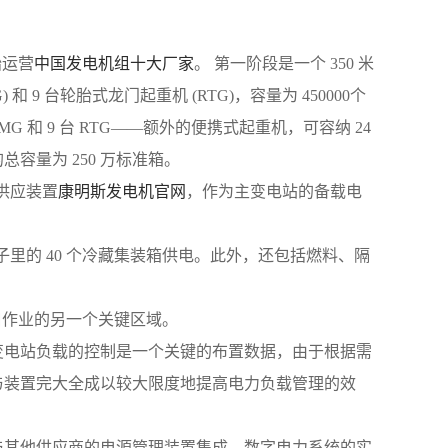
始运营
中国发电机组十大厂家
。 第一阶段是一个 350 米
) 和 9 台轮胎式龙门起重机 (RTG)，容量为 450000个
RMG 和 9 台 RTG——额外的便携式起重机，可容纳 24 
总容量为 250 万标准箱。
油供应装置
康明斯发电机官网
，作为主变电站的备载电
）为院子里的 40 个冷藏集装箱供电。此外，还包括燃料、隔
有港口作业的另一个关键区域。
变电站负载的控制是一个关键的布置数据，由于根据需
与装置完大全成以较大限度地提高电力负载管理的效
与其他供应商的电源管理装置集成。数字电力系统的实