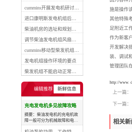
件及内部电路断路、短路、搭
cummins开展发电机研讨会培训(IACET)认证工作
施是操作
铁或接触不良等，这些损坏通
常可用数字式万用表检验解
进口康明斯发电机组后期维修成本
其他特殊
除。柴油发电机每运行一定期
足附近工
间时应查看传动带的传动和充
柴油机房的选址和规划形式
电机的运转状况，当发现或怀
作为新客
调节柴油发电机组风扇皮带涨紧度需要注意哪些
疑充电机不发电或电压太高、
偏低时，应先检查传动带的传
开发解决
cummins移动型柴发机组添加新成员QSB5-G11系列
动、充电机的运转及外部电路
装、调试和售
的连接等状况，再用万用表电
发电机组操作环境的要点
压档检验充电机的输出端电
管理团队
压。若柴油发电机未启动时电
柴发机组不能启动正常损坏有什么
压表指示为蓄电池端电压，柴
油发电机运转电压仍不变或不
http://www.
符合充电机额定输出电压时，
编辑推荐
新鲜信息
上一篇：
说明充电机有损坏，这时应对
充电机进行逐项检查。检修时
下一篇：
应按先易后难、先外后内的方
充电发电机多见故障攻略
式进行。充电指示灯只亮不
摘要：柴油发电机的充电机故
灭，或时亮时灭充电指示灯点
障一般可分为机械故障和电路
相关新
亮详细是由于充电指示灯两端
损坏两类。机械故障主妥是运
发生压差，因而可能的原由是
机油泵的功用、工作特征、原理及亮点