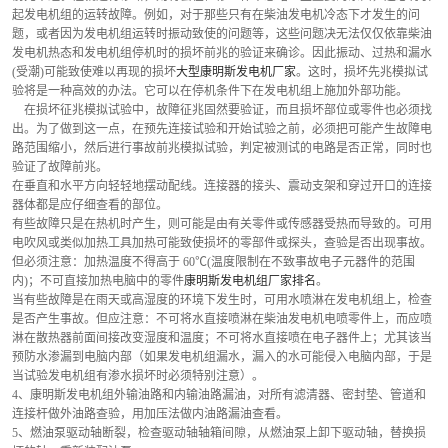
起发电机组的运转故障。例如，对于那些只有在柴油发电机冷态下才发生的问
题，或者因为发电机组运转时振动致使的问题等，这些问题决无法仅仅依靠柴油
发电机热态和发电机组停机时的损坏前兆的验证来确诊。因此振动、过热和漏水 
(受潮)可能致使难以再现的损坏
大型康明斯发电机厂家
。这时，损坏先兆模拟试
验将是一种高效的办法。它可以在停机条件下在发电机组上施加外部功能。
    在损坏征兆模拟试验中，故障征兆固然要验证，而且损坏部位或零件也必须找
出。为了做到这一点，在预先连接试验和开始试验之前，必须把可能产生故障电
路范围缩小，然后进行事故前兆模拟试验，判定被测试的电路是否正常，同时也
验证了故障前兆。
在垂直和水平方向轻轻地摆动配线。连接器的接头、震动支架和穿过开口的连接
器体都是应仔细查看的部位。
有些故障只是在热机时产生，则可能是由有关零件或传感器受热而导致的。可用
电吹风或类似加热工具加热可能致使损坏的零部件或探头，查验是否出现事故。
但必须注意：加热温度不得高于 60℃(温度限制在不致事故电子元器件的范围
内)；不可直接加热电脑中的零件
康明斯发电机组厂家排名
。
当有些故障是在雨天或高湿度的环境下发生时，可用水喷淋在发电机组上，检查
是否产生事故。但应注意：不可将水直接喷淋在柴油发电机电喷零件上，而应喷
淋在散热器前面间接改变湿度和温度；不可将水直接喷在电子器件上；尤其该当
预防水渗漏到电脑内部（如果发电机组漏水，漏入的水可能侵入电脑内部，于是
当试验发电机组有渗水损坏时必须特别注意）。
4、康明斯发电机组外输油路和内输油路漏油，对所有滤清器、密封垫、管道和
连接杆做外油路查验，用加压法做内油路漏油查看。
5、燃油泵驱动轴断裂，检查驱动轴轴箱间隙，从燃油泵上卸下驱动轴，替换损