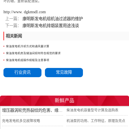
坏的轴，重新装配油泵。
http://www. dgkmsdl.com
上一篇：
康明斯发电机组机油过滤器的维护
下一篇：
康明斯发电机排烟装置用途浅谈
相关新闻
柴油发电机冷却方式和通风量计算
柴油发电机房及储油间如何符合规范的要求
柴油发电机组操作规程及注意事项
行业资讯
常见故障
新鲜产品
增压器涡轮壳热裂纹的危害、缘由及热应力试验
柴油发电机容量型号计算及选购表
充电发电机多见故障攻略
机油泵的功用、工作特征、原理及亮点