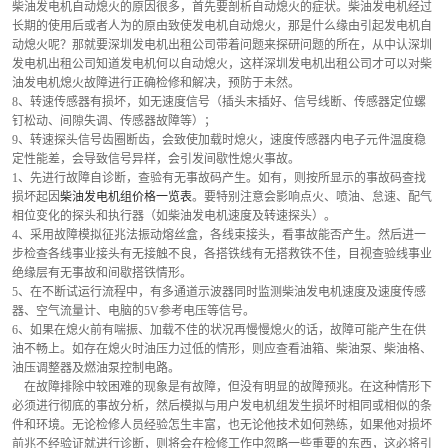
柴油发电机自动熄火的原因很多，首先要剖析自动熄火的症状。柴油发电机经过
长期的使用后或者人为的原由致使发电机自动熄火，那是什么缘由引起发电机自
动熄火呢？那就要深圳发电机出租公司带着问题来探研问题的所在，从中认深圳
发电机出租公司知道发电机何以自动熄火，这样深圳发电机出租公司才可以对柴
油发电机熄火故障进行正确检修和解决，预防于未然。
8、转速传感器有损坏，如无速度信号（插头末插好、信号线断、传感器定位螺
钉松动、间隙失调、传感器故障等）；
9、转速探头信号齿圈断齿，会致使加载时熄火，速度传感器内电子元件温度稳
定性能差，会导致信号异样，会引发间歇性熄火事故。
1、先进行故障自诊断，查验有无事故码产生。如有，则按所显示的事故码查找
损坏起因
柴油发电机组价格一览表
。要特别注意会影响点火、喷油、怠速、配气
相位变化的探头和执行器（如柴油发电机速度及转速探头）。 
4、采用故障模拟征兆法振动熔丝盒，各线束接头，看事故能否产生。然后进一
步检查各线事业接头有无接触不良，各搭铁线有无搭救铁不佳，目视查验线事业
绝缘层有无事故和间歇搭铁情形。
5、在不断试运行流程中，有多通道示波器同时监测柴油发电机速度及速度传感
器、空气流量计、电脑的5V参考电压等信号。
6、如果在熄火前有喘振、加载不佳的状况再慢慢熄火的话，故障可能产生在供
油不畅上。如存在熄火时油压力过低的情形，则应查看油箱、柴油泵、柴油格、
油压调整器及燃油泵控制电路。
    在故障排除中较困难的现象是有故障，但没有明显的故障预兆。在这种情形下
必须进行彻底的事故分析，然后模拟与用户发电机组发生损坏时相同或相似的条
件和环境。无论检修人员经验怎生丰富，也无论他技术如何熟练，如果他对损坏
前兆不经验证就进行诊断，则将会在检修工作中忽略一些重要的东西，这必将引