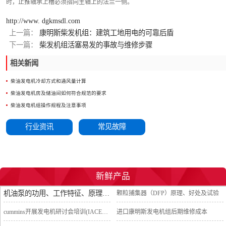
时，止推轴承上槽必须指向主轴上的法兰一侧。
http://www. dgkmsdl.com
上一篇：
康明斯柴发机组：建筑工地用电的可靠后盾
下一篇：
柴发机组活塞易发的事故与维修步骤
相关新闻
柴油发电机冷却方式和通风量计算
柴油发电机房及储油间如何符合规范的要求
柴油发电机组操作规程及注意事项
行业资讯
常见故障
新鲜产品
机油泵的功用、工作特征、原理及亮点
颗粒捕集器（DFP）原理、好处及试验
cummins开展发电机研讨会培训(IACET)认证工作
进口康明斯发电机组后期维修成本