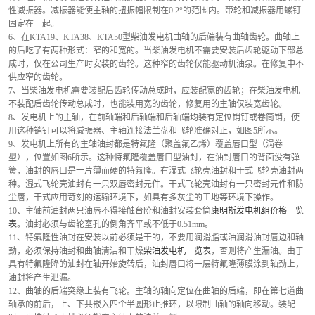
性减振器。减振器能使主轴的扭振幅限制在0.2°的范围内。带轮和减振器用螺钉
固定在一起。
6、在KTA19、KTA38、KTA50型柴油发电机曲轴的后端装有曲轴齿轮。曲轴上
的后吃了有两种形式：窄的和宽的。当柴油发电机不需要安装后齿轮驱动下部总
成时，仅在公司生产时安装的齿轮。这种窄的齿轮仅能驱动机油泵。在修复中不
供应窄的齿轮。
7、当柴油发电机需要装配后齿轮传动总成时，应装配宽的齿轮；在柴油发电机
不装配后齿轮传动总成时，也能装用宽的齿轮，修复用的主轴仅装宽齿轮。
8、发电机上的主轴，在前轴端和后轴端和后轴端均装有定位销钉或卷筒销，使
用这种销钉可以将减振器、主轴连接法兰盘和飞轮准确对正，如图5所示。
9、发电机上所有的主轴油封都是特氟隆（聚盖氟乙烯）覆盖唇口型（涡卷
型），位置如图6所示。这种特氟隆覆盖唇口型油封，在油封唇口的背面没有弹
簧，油封的唇口是一片薄而硬的特氟隆。有湿式飞轮壳油封和干式飞轮壳油封两
种。湿式飞轮壳油封有一只双唇密封元件。干式飞轮壳油封有一只密封元件和防
尘唇，干式应用苛刻的运输环境下，如具有多灰尘的工地等环境下操作。
10、主轴前油封两只油唇不得接触台阶和油封安装套筒
康明斯发电机组价格一览
表
。油封必须与齿轮室孔的倒角齐平或不低于0.51mm。
11、特氟隆性油封在安装以前必须是干的，不要用润滑脂或油润滑油封唇边和轴
劲，必须保持油封和曲轴清洁和干燥
柴油发电机一览表
，否则将产生漏油。由于
具有特氟隆降的油封在轴开始旋转后，油封唇口将一层特氟隆薄膜涂到轴劲上，
油封将产生泄漏。
12、曲轴的后端突缘上装有飞轮。主轴的轴向定位在曲轴的后端，即在第七道曲
轴承的前后，上、下共嵌入四个半圆形止推环，以限制曲轴的轴向移动。装配