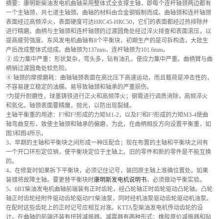
摘要：康明斯柴油发电机曲轴采用整体式全支撑主轴，即每个连杆轴颈两边都有
一个主轴颈，共七道主轴颈。曲轴的材料由合金钢锻制而成。曲轴颈和连杆轴颈
表面经过高频淬火，表面硬度可达HRC45-HRC50，它们的表面都经过热排除并
进行精磨。曲柄与主轴颈和连杆轴颈的过渡圆角处经过淬火排查和表面滚压，以
提高疲劳强度。东风发电机曲轴有8个平衡块，初期生产的是可拆构造，大批生
产后改成整体式组成。曲轴颈为137mm，连杆轴颈为101.6mm。
② 应力集中严重：形状复杂，弯头多，钻有油孔，使应力集中严重。曲柄臂与曲
柄销过渡圆角处较危险。
④ 轴颈的摩擦磨耗：曲轴轴颈表面在高比压下高速运动，而且载荷是冲击性的，
不容易建立稳定的油膜。易导致轴颈和轴承的严重损伤。
?为提升耐磨性，球墨铸铁进行正火和高频萍火；钢需进行调质消除，高频淬火
和氮化。轴颈表面要精魔，抛光，以防出现裂缝。
主轴平衡重的用途：F?和F?形成的力矩M1-2，以及F?和F?形成的力矩M3-4使曲
轴弯曲变形，致使主轴颈和轴承的偏磨，为此，在曲柄相反方向设置平衡重，如
图3和图4所示。
3、早期的主轴和平衡块之间形成一种压配合；现在布置的主轴和平衡块之间有
一个开口环形定位销，使平衡块定位于主轴上。旧的零件和新的零件是不能互换
的。
4、在修复时如果拆下平衡块，必须记住记号，装回原主轴上准确位置处。如果
装错将故障主轴。要更替平衡块时
康明斯发电机说明书
，必须做动平衡实验。
5、6BT柴油发电机曲轴前端装有正时齿轮，经凸轮轴正时齿轮驱动凸轮轴。凸轮
轴正时齿轮经附件驱动齿轮驱动PT柴油泵，同时经机油泵驱动齿轮驱动机油泵。
在配时这些齿轮上的正时记号应相互对准。KTTA型柴油发电机传动齿轮的设
计。在曲轴的前端还装有扭转减振器。减震器有两种形式：橡胶原价减振器和贴