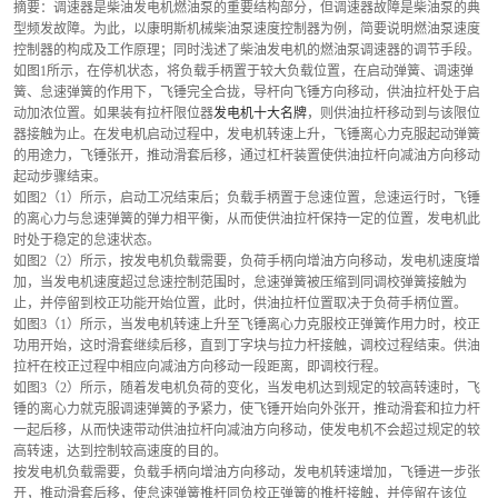
摘要：调速器是柴油发电机燃油泵的重要结构部分，但调速器故障是柴油泵的典
型频发故障。为此，以康明斯机械柴油泵速度控制器为例，简要说明燃油泵速度
控制器的构成及工作原理；同时浅述了柴油发电机的燃油泵调速器的调节手段。
如图1所示，在停机状态，将负载手柄置于较大负载位置，在启动弹簧、调速弹
簧、怠速弹簧的作用下，飞锤完全合拢，导杆向飞锤方向移动，供油拉杆处于启
动加浓位置。如果装有拉杆限位器
发电机十大名牌
，则供油拉杆移动到与该限位
器接触为止。在发电机启动过程中，发电机转速上升，飞锤离心力克服起动弹簧
的用途力，飞锤张开，推动滑套后移，通过杠杆装置使供油拉杆向减油方向移动
起动步骤结束。
如图2（1）所示，启动工况结束后；负载手柄置于怠速位置，怠速运行时，飞锤
的离心力与怠速弹簧的弹力相平衡，从而使供油拉杆保持一定的位置，发电机此
时处于稳定的怠速状态。
如图2（2）所示，按发电机负载需要，负荷手柄向增油方向移动，发电机速度增
加，当发电机速度超过怠速控制范围时，怠速弹簧被压缩到同调校弹簧接触为
止，并停留到校正功能开始位置，此时，供油拉杆位置取决于负荷手柄位置。
如图3（1）所示，当发电机转速上升至飞锤离心力克服校正弹簧作用力时，校正
功用开始，这时滑套继续后移，直到丁字块与拉力杆接触，调校过程结束。供油
拉杆在校正过程中相应向减油方向移动一段距离，即调校行程。
如图3（2）所示，随着发电机负荷的变化，当发电机达到规定的较高转速时，飞
锤的离心力就克服调速弹簧的予紧力，使飞锤开始向外张开，推动滑套和拉力杆
一起后移，从而快速带动供油拉杆向减油方向移动，使发电机不会超过规定的较
高转速，达到控制较高速度的目的。
按发电机负载需要，负载手柄向增油方向移动，发电机转速增加，飞锤进一步张
开，推动滑套后移，使怠速弹簧推杆同负校正弹簧的推杆接触，并停留在该位