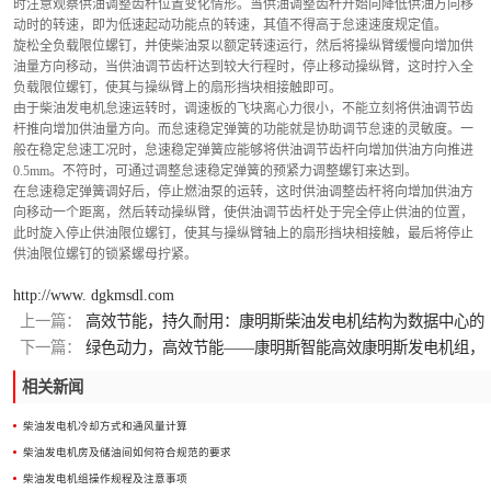
时注意观察供油调整齿杆位置变化情形。当供油调整齿杆开始向降低供油方向移
动时的转速，即为低速起动功能点的转速，其值不得高于怠速速度规定值。
旋松全负载限位螺钉，并使柴油泵以额定转速运行，然后将操纵臂缓慢向增加供
油量方向移动，当供油调节齿杆达到较大行程时，停止移动操纵臂，这时拧入全
负载限位螺钉，使其与操纵臂上的扇形挡块相接触即可。
由于柴油发电机怠速运转时，调速板的飞块离心力很小，不能立刻将供油调节齿
杆推向增加供油量方向。而怠速稳定弹簧的功能就是协助调节怠速的灵敏度。一
般在稳定怠速工况时，怠速稳定弹簧应能够将供油调节齿杆向增加供油方向推进
0.5mm。不符时，可通过调整怠速稳定弹簧的预紧力调整螺钉来达到。
在怠速稳定弹簧调好后，停止燃油泵的运转，这时供油调整齿杆将向增加供油方
向移动一个距离，然后转动操纵臂，使供油调节齿杆处于完全停止供油的位置，
此时旋入停止供油限位螺钉，使其与操纵臂轴上的扇形挡块相接触，最后将停止
供油限位螺钉的锁紧螺母拧紧。
http://www. dgkmsdl.com
上一篇：
高效节能，持久耐用：康明斯柴油发电机结构为数据中心的
优选应急电源装置
下一篇：
绿色动力，高效节能——康明斯智能高效康明斯发电机组，
节能减排的明智选定
相关新闻
柴油发电机冷却方式和通风量计算
柴油发电机房及储油间如何符合规范的要求
柴油发电机组操作规程及注意事项