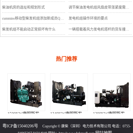
柴油机房的选址和规划形式
调节柴油发电机组风扇皮带涨紧度需要注意哪些
cummins移动型柴发机组添加新成员QSB5-G11系列
发电机组操作环境的要点
柴发机组不能启动正常损坏有什么
一辆搭载着风力发电机塔杆的货车撞上车行天桥导致道路交通中断
热门推荐
1500KW康明斯发电机组（KTA50-G15A柴油机）
1340KW康明斯发电机组（KTA50-GS8柴油机）
1200KW康明斯发电机组（KTA50-G8柴油机）
粤ICP备15040206号
Copyright © 康柴（深圳）电力技术有限公司 电话：0755-