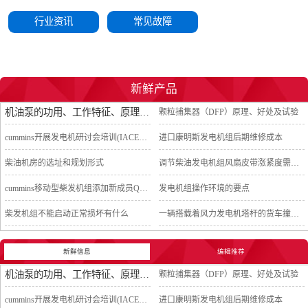
行业资讯
常见故障
新鲜产品
机油泵的功用、工作特征、原理及亮点
颗粒捕集器（DFP）原理、好处及试验
cummins开展发电机研讨会培训(IACET)认证工作
进口康明斯发电机组后期维修成本
柴油机房的选址和规划形式
调节柴油发电机组风扇皮带涨紧度需要注意哪些
cummins移动型柴发机组添加新成员QSB5-G11系列
发电机组操作环境的要点
柴发机组不能启动正常损坏有什么
一辆搭载着风力发电机塔杆的货车撞上车行天桥导致道路交通中断
新鲜信息
编辑推荐
机油泵的功用、工作特征、原理及亮点
颗粒捕集器（DFP）原理、好处及试验
cummins开展发电机研讨会培训(IACET)认证工作
进口康明斯发电机组后期维修成本