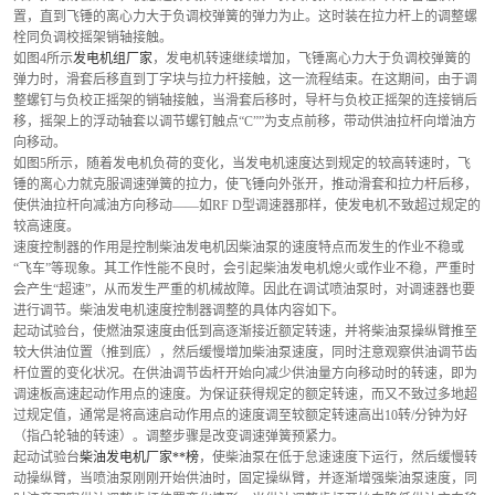
置，直到飞锤的离心力大于负调校弹簧的弹力为止。这时装在拉力杆上的调整螺
栓同负调校摇架销轴接触。
如图4所示
发电机组厂家
，发电机转速继续增加，飞锤离心力大于负调校弹簧的
弹力时，滑套后移直到丁字块与拉力杆接触，这一流程结束。在这期间，由于调
整螺钉与负校正摇架的销轴接触，当滑套后移时，导杆与负校正摇架的连接销后
移，摇架上的浮动轴套以调节螺钉触点“C””为支点前移，带动供油拉杆向增油方
向移动。
如图5所示，随着发电机负荷的变化，当发电机速度达到规定的较高转速时，飞
锤的离心力就克服调速弹簧的拉力，使飞锤向外张开，推动滑套和拉力杆后移，
使供油拉杆向减油方向移动——如RF D型调速器那样，使发电机不致超过规定的
较高速度。
速度控制器的作用是控制柴油发电机因柴油泵的速度特点而发生的作业不稳或
“飞车”等现象。其工作性能不良时，会引起柴油发电机熄火或作业不稳，严重时
会产生“超速”，从而发生严重的机械故障。因此在调试喷油泵时，对调速器也要
进行调节。柴油发电机速度控制器调整的具体内容如下。
起动试验台，使燃油泵速度由低到高逐渐接近额定转速，并将柴油泵操纵臂推至
较大供油位置（推到底），然后缓慢增加柴油泵速度，同时注意观察供油调节齿
杆位置的变化状况。在供油调节齿杆开始向减少供油量方向移动时的转速，即为
调速板高速起动作用点的速度。为保证获得规定的额定转速，而又不致过多地超
过规定值，通常是将高速启动作用点的速度调至较额定转速高出10转/分钟为好
（指凸轮轴的转速）。调整步骤是改变调速弹簧预紧力。
起动试验台
柴油发电机厂家**榜
，使柴油泵在低于怠速速度下运行，然后缓慢转
动操纵臂，当喷油泵刚刚开始供油时，固定操纵臂，并逐渐增强柴油泵速度，同