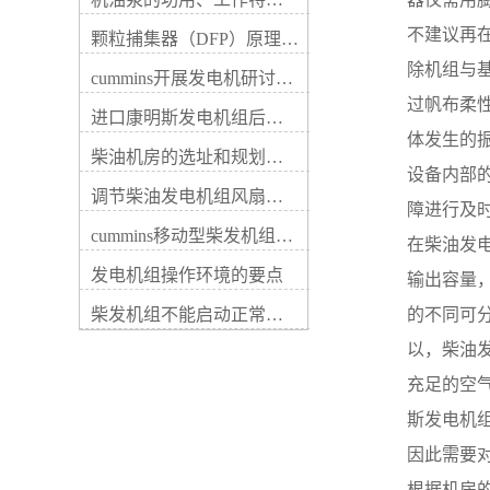
动件磨耗、紧固件松动等，这
输出电压低，以及线路接触不
些故障一般都容易查验解除。
好等。详细原由包括：5、调
不建议再
颗粒捕集器（DFP）原理、好处及试验
电路故障具体是充电机内部器
节器用途不佳，晶体管元件电
件及内部电路断路、短路、搭
除机组与
流表读数若随速度变化，说明
cummins开展发电机研讨会培训(IACET)认证工作
铁或接触不良等，这些损坏通
柴油发电机的充电机无损坏，
过帆布柔
常可用数字式万用表检验解
进口康明斯发电机组后期维修成本
若无变化则应依次查看其充电
除。柴油发电机每运行一定期
体发生的
元件，老化、断路或稳压二极
间时应查看传动带的传动和充
柴油机房的选址和规划形式
管失效。3、柴油发电机的充
设备内部
电机的运转状况，当发现或怀
电机接线柱各触点松动、接触
调节柴油发电机组风扇皮带涨紧度需要注意哪些
疑充电机不发电或电压太高、
不好，柴油发电机的充电机内
障进行及
偏低时，应先检查传动带的传
部接线、仪表自身损坏。2、
cummins移动型柴发机组添加新成员QSB5-G11系列
动、充电机的运转及外部电路
在柴油发
线路故障。电线束被线卡子飞
的连接等状况，再用万用表电
边磨破；线束安装位置不当，
发电机组操作环境的要点
输出容量
压档检验充电机的输出端电
柴油发电机的充电机电枢(B、
压。若柴油发电机未启动时电
柴发机组不能启动正常损坏有什么
的不同可
接线柱上导线碰柴油发电机排
压表指示为蓄电池端电压，柴
气歧管等。② 在停机情形下，
以，柴油
油发电机运转电压仍不变或不
打开电源开关，若放电电流很
符合充电机额定输出电压时，
小（小于2～3 A），说明励磁
充足的空
说明充电机有损坏，这时应对
电路接触不佳。用螺丝刀短接
充电机进行逐项检查。检修时
斯发电机
“电枢”和“磁场”接线柱，若放
应按先易后难、先外后内的方
电电流增加，说明调整器触点
因此需要
式进行。充电指示灯只亮不
接触不良，否则，说明故障在
灭，或时亮时灭充电指示灯点
根据机房
发电机内部，如电刷接触不