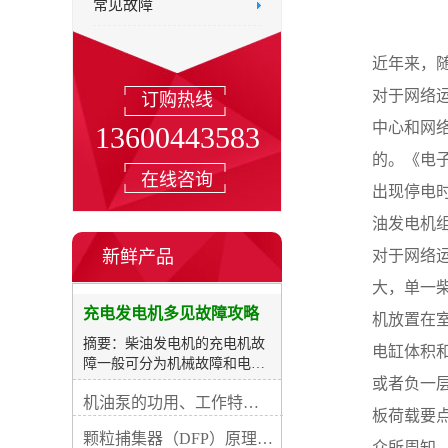
常见故障
近年来，
对于网络
订购热线
中心和网络
13600443583
的。《电子
在线咨询
出现停电
油发电机组
新鲜产品
对于网络
大，单一
充电发电机多见故障攻略
机放置在
摘要：柴油发电机的充电机故
电缸体积
障一般可分为机械故障和电路
或者负一
损坏两类。机械故障主妥是运
机油泵的功用、工作特征、原理及亮点
动件磨耗、紧固件松动等，这
板荷载要
些故障一般都容易查验解除。
颗粒捕集器（DFP）原理、好处及试验
电路故障具体是充电机内部器
众所周知