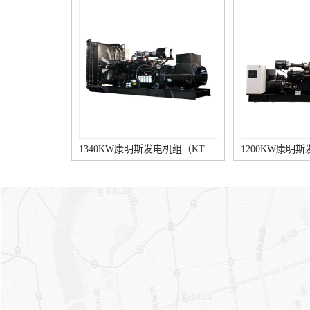
使其在刷架中能上下滑动而不
作，但接触不良。可检验该触
晃动为佳。
点是否烧蚀、脏污。⑤ 经调整
器查验以后仍无效，则说明损
坏在发电机内部，一般是由滑
环脏污或滑环与电刷接触不良
引起。① 整流子失圆或整流片
凹凸不平康明斯发电机说明
书，云母片凸出于整流子表
面，运转时电刷产生跳动。应
拆下电枢进行机削，机削后，
1340KW康明斯发电机组（KTA50-GS8柴油机）
将整流片间云母降低0.5～0.8
mm，并在发电机空转情形
下，用砂纸将整流子毛刺打
去。② 电枢绕组断线或电枢绕
组与整流片间焊头脱焊，运行
时，正常换向遭破坏柴油发电
机。将断线接通或重新焊牢脱
焊处。③ 电刷损伤过度、刷架
弹簧过软，碳刷压力不够。应
更换新件。应急维修时，可在
碳刷后部垫木块或纸，以增大
碳刷压力。④ 碳刷与刷架配合