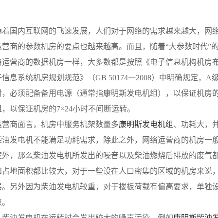
随着国内互联网的飞速发展，人们对于网络的需求越来越大，网
运营商的参数机房的要点也越来越高。而且，随着“大参数时代”
运营商的数据机房一样，大多数都是按照《电子信息机构机房布置规
信息系统机房规划规范》（GB 50174一2008）中明确规定
时，必须配备备用电源（通常指康明斯发电机组），以保证机房
，以保证机房的7×24小时不间断运转。
运营商面言，机房中服务机架数量多
康明斯发电机组
、功耗大，
柴油发电机不能满足功耗需求，除此之外，网络运营商的机房一
室外，那么柴油发电机所发出的噪音以及柴油燃烧后排放的废气
和占地面积都比较大，对于一些设在人口密集的区域的机房来说
层。另外因为柴油发电机较重，对于楼板荷载有偏高要求，单独
点。
，柴油发电机在运转时会发出较大的噪声污染，例如
康明斯柴油