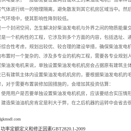
害气体进行统一的物理隔离，避免散发到其它机房区域当中。然
大气环境中，使其影响性降到较低。
是一个封闭空间，怎生解决好柴油发电机与外界之间的物质能量
置是一个机构性的工程，它涉及到多个方面的内容，包括选址、
行综合性考虑，规划出较优、较合理的建设举措，确保柴油发电
的布置时一个复杂的、涉及多专业的机构工程，需要各专业规划
置柴油发电机来说，单独设置柴油发电机机房会占据原有建筑主
在已有建筑主体内设置柴油发电机机房的，要根据柴油发电机的
修，对于需要布置装修加固措施的，会增加其投资估算：  
，使用用户是否要单独设置柴油发电机机房，应该要结合实压情
，建造柴油油机房肯定是利大于弊，在之后机器的运转中会省去
 dgkmsdl.com
功率定额定义和修正因素GBT2820.1-2009