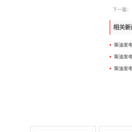
电电流增加，说明调整器触点
器查验以后仍无效，则说明损
接触不良，否则，说明故障在
坏在发电机内部，一般是由滑
下一篇：
发电机内部，如电刷接触不
环脏污或滑环与电刷接触不良
好、滑环脏污等。③若调整器
引起。① 整流子失圆或整流片
调压值调得偏低，则应重新调
相关新
凹凸不平康明斯发电机说明
至规定范围。④发电机内部损
书，云母片凸出于整流子表
坏。易见的有一只二极管击
面，运转时电刷产生跳动。应
穿，一相绕组断路等。① 用万
拆下电枢进行机削，机削后，
柴油发
用表直流电压挡测试，即红表
将整流片间云母降低0.5～0.8
笔触及发电机电枢接线柱。黑
mm，并在发电机空转情形
柴油发
表笔接搭铁接线柱，逐渐增强
下，用砂纸将整流子毛刺打
发电机速度，查验电压是否太
去。② 电枢绕组断线或电枢绕
柴油发
高。②若电压偏高，拆下电压
组与整流片间焊头脱焊，运行
调节器盖，用手压开K1使K2闭
时，正常换向遭破坏柴油发电
合，此时电压下降，则说明调
机。将断线接通或重新焊牢脱
整“非法”或磁力线圈温度补偿
焊处。③ 电刷损伤过度、刷架
电阻断路。③若K2闭合后电压
弹簧过软，碳刷压力不够。应
仍不下降，应检查K2触点是否
更换新件。应急维修时，可在
氧化、脏污而存在接触不好，
碳刷后部垫木块或纸，以增大
以致不能使励磁电路短路。③
碳刷压力。④ 碳刷与刷架配合
电流表指针仅在高速范围内摆
过紧，使碳刷与整流子接触变
动江苏康明斯柴油发电机，则
差。要用砂纸略微磨小碳刷，
说明电压调整器K2触点在工