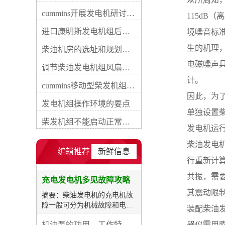
件及内部电路断路、短路、搭
cummins开展发电机研讨会培训(IACET)认证工作
115dB
铁或接触不良等，这些损坏通
常可用数字式万用表检验解
进口康明斯发电机组后期维修成本
境噪音标准
除。柴油发电机每运行一定期
生的机理
间时应查看传动带的传动和充
柴油机房的选址和规划形式
电机的运转状况，当发现或怀
电磁噪声
调节柴油发电机组风扇皮带涨紧度需要注意哪些
疑充电机不发电或电压太高、
偏低时，应先检查传动带的传
计。
cummins移动型柴发机组添加新成员QSB5-G11系列
动、充电机的运转及外部电路
因此，为
的连接等状况，再用万用表电
发电机组操作环境的要点
压档检验充电机的输出端电
单独设置
压。若柴油发电机未启动时电
柴发机组不能启动正常损坏有什么
发电机运
压表指示为蓄电池端电压，柴
油发电机运转电压仍不变或不
柴油发电
符合充电机额定输出电压时，
编辑推荐
新鲜信息
说明充电机有损坏，这时应对
行重新计
充电机进行逐项检查。检修时
共振，需
应按先易后难、先外后内的方
充电发电机多见故障攻略
式进行。充电指示灯只亮不
其震动限
摘要：柴油发电机的充电机故
灭，或时亮时灭充电指示灯点
障一般可分为机械故障和电路
装配柴油
亮详细是由于充电指示灯两端
损坏两类。机械故障主妥是运
发生压差，因而可能的原由是
机油泵的功用、工作特征、原理及亮点
器仪需用