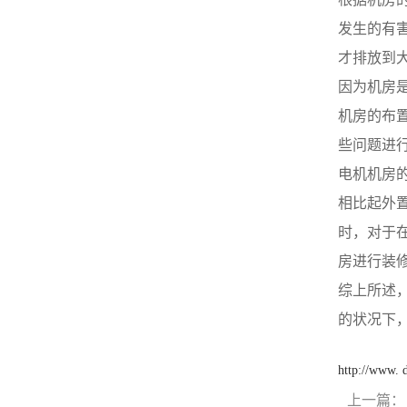
亮详细是由于充电指示灯两端
好、滑环脏污等。③若调整器
发生的有
发生压差，因而可能的原由是
调压值调得偏低，则应重新调
输出电压低，以及线路接触不
至规定范围。④发电机内部损
才排放到
好等。详细原由包括：5、调
坏。易见的有一只二极管击
节器用途不佳，晶体管元件电
因为机房
穿，一相绕组断路等。① 用万
流表读数若随速度变化，说明
用表直流电压挡测试，即红表
机房的布
柴油发电机的充电机无损坏，
笔触及发电机电枢接线柱。黑
若无变化则应依次查看其充电
些问题进
表笔接搭铁接线柱，逐渐增强
元件，老化、断路或稳压二极
发电机速度，查验电压是否太
电机机房
管失效。3、柴油发电机的充
高。②若电压偏高，拆下电压
电机接线柱各触点松动、接触
调节器盖，用手压开K1使K2闭
相比起外
不好，柴油发电机的充电机内
合，此时电压下降，则说明调
部接线、仪表自身损坏。2、
时，对于
整“非法”或磁力线圈温度补偿
线路故障。电线束被线卡子飞
电阻断路。③若K2闭合后电压
房进行装
边磨破；线束安装位置不当，
仍不下降，应检查K2触点是否
柴油发电机的充电机电枢(B、
综上所述
氧化、脏污而存在接触不好，
接线柱上导线碰柴油发电机排
以致不能使励磁电路短路。③
的状况下
气歧管等。② 在停机情形下，
电流表指针仅在高速范围内摆
打开电源开关，若放电电流很
动江苏康明斯柴油发电机，则
小（小于2～3 A），说明励磁
说明电压调整器K2触点在工
http://www.
电路接触不佳。用螺丝刀短接
作，但接触不良。可检验该触
“电枢”和“磁场”接线柱，若放
点是否烧蚀、脏污。⑤ 经调整
上一篇：