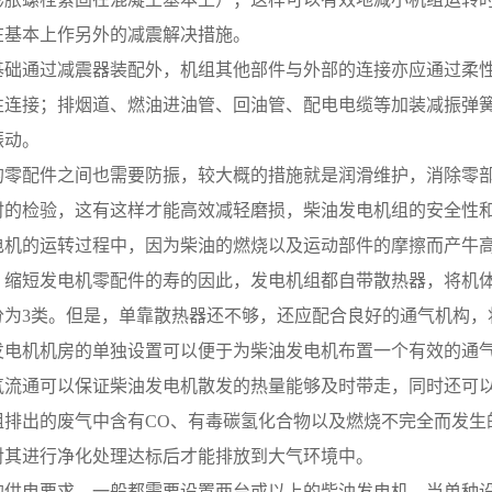
在基本上作另外的减震解决措施。
基础通过减震器装配外，机组其他部件与外部的连接亦应通过柔
性连接；排烟道、燃油进油管、回油管、配电电缆等加装减振弹
振动。
的零配件之间也需要防振，较大概的措施就是润滑维护，消除零
时的检验，这有这样才能高效减轻磨损，柴油发电机组的安全性和
电机的运转过程中，因为柴油的燃烧以及运动部件的摩擦而产牛
，缩短发电机零配件的寿的因此，发电机组都自带散热器，将机
分为3类。但是，单靠散热器还不够，还应配合良好的通气机构，
发电机机房的单独设置可以便于为柴油发电机布置一个有效的通
气流通可以保证柴油发电机散发的热量能够及时带走，同时还可
组排出的废气中含有CO、有毒碳氢化合物以及燃烧不完全而发生
对其进行净化处理达标后才能排放到大气环境中。
的供电要求，一般都需要设置两台或以上的柴油发电机，当单种