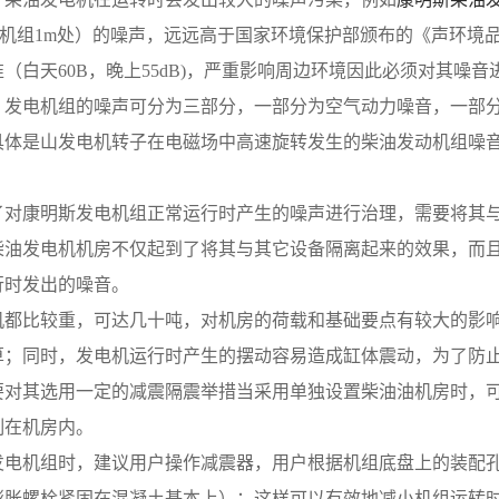
（离机组1m处）的噪声，远远高于国家环境保护部颁布的《声环境品质标
（白天60B，晚上55dB)，严重影响周边环境因此必须对其
，发电机组的噪声可分为三部分，一部分为空气动力噪音，一部
具体是山发电机转子在电磁场中高速旋转发生的柴油发动机组噪
了对康明斯发电机组正常运行时产生的噪声进行治理，需要将其
柴油发电机机房不仅起到了将其与其它设备隔离起来的效果，而
行时发出的噪音。
机都比较重，可达几十吨，对机房的荷载和基础要点有较大的影
算；同时，发电机运行时产生的摆动容易造成缸体震动，为了防
要对其选用一定的减震隔震举措当采用单独设置柴油油机房时，
制在机房内。
发电机组时，建议用户操作减震器，用户根据机组底盘上的装配
膨胀螺栓紧固在混凝土基本上）；这样可以有效地减小机组运转