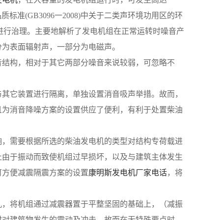
准(GB3096一2008)中关于二类声环境功用区的环
噪音进行治理。主要地解析了发电机组在正常运转时噪音产
分为表面辐射声，一部分为电磁声。
音结构，相对于其它两部分噪音来说较弱，可忽略不
与其它装置进行隔离，单独设置消音吸声举措。故而，
且为消音降噪方案的设置供应了便利，有利于处置柴油
响，需要根据所选的柴油发电机的类型对结构专荷载进
止由于振动而致使机组过早损坏，以及与建筑主体发生
可方便减震隔震方案的设置
康明斯发电机厂家电话
，将
孔，将机组通过减震器置于平整坚固的基础上，（减振
时对建筑物发生的震动及冲击，故而在无特殊要点时，