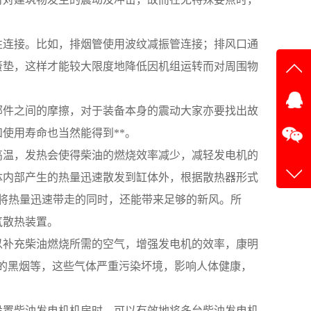
性连接。比如，排烟管使用波纹减振管连接；排风口通
簧垫，这样才能较大限度地降低因机组运转而对周围物
在线
部件之间的摩擦，对于装备本身的震动大家亦要找出故
在
使用寿命也当然能得到**。
高温，发热会使得柴油的燃烧效率减少，减轻发电机的
体内部产生的热量迅速散发到缸体外，根据散热器形式
将热量迅速带走的同时，还能带来足够的新风。所
气散热装置。
以补充柴油燃烧所需的空气，增强发电机的效率，康明
的黑烟等，这些气体严重污染坏境，影响人体健康，
设置柴油发电机机房时，可以有效地将多台柴油发电机