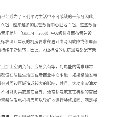
络己经成为了人们平时生活中不可或缺的一部分因此，
的兴起，越来越多的民营数据中心掘地而起，这些数据
范》（GB174一2008）中A级标准而布置建设
，A级标准设计建设的机房要求在遇到电网因故障或修理而
的持续不断运转，因此，A级标准的机房通常都配有柴
并且加上空调负荷、应急负荷等，对电能的需求非常
般都设在居民生活区或者商业中心附近，如果柴油发电
都会对周边区域造成较大的影响，并且，大功率柴油发
，不可能将其放置在室外，通常都是放置在机楼的首层
设置柴油发电机机房可以较好地进行装修加固，满足楼
发电机
，在大容量的发电机组运行时，可发生高达