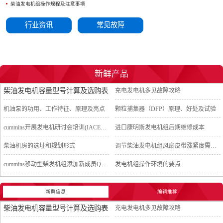
柴油发电机组操作规程及注意事项
行业资讯
常见故障
新鲜产品
柴油发电机容量型号计算及选购表
充电发电机多见故障攻略
机油泵的功用、工作特征、原理及亮点
颗粒捕集器（DFP）原理、好处及试验
cummins开展发电机研讨会培训(IACET)认证工作
进口康明斯发电机组后期维修成本
柴油机房的选址和规划形式
调节柴油发电机组风扇皮带涨紧度需要注意哪些
cummins移动型柴发机组添加新成员QSB5-G11系列
发电机组操作环境的要点
新鲜信息
编辑推荐
柴油发电机容量型号计算及选购表
充电发电机多见故障攻略