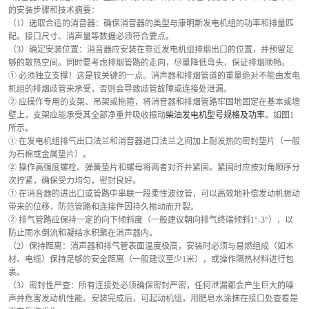
的安装步骤和技术摘要：
（1）选取合适的消音器：确保消音器的类型与康明斯发电机组的功率和排量匹
配。接口尺寸、消声量等数据必须符合要点。
（3）确定安装位置：消音器应安装在靠近发电机组排烟出口的位置，并预留足
够的散热空间。同时要考虑排烟管路的走向，尽量降低弯头，保证排烟顺畅。
① 必须独立支撑！这是较关键的一点。消声器和排烟管道的重量绝对不能由发电
机组的排烟歧管来承受，否则会导致歧管故障或连接处泄漏。
② 应操作专用的支架、吊架或拖箍，将消音器和排烟管路牢固地固定在基本或墙
壁上，支架应能承受其全部净重并吸收振动
柴油发电机型号规格及功率
。如图1
所示。
① 在发电机组排气出口法兰和消音器进口法兰之间加上耐发热的密封垫片（一般
为石棉或金属垫片）。
② 操作高强度螺栓、弹簧垫片和螺母将两者对齐并紧固。紧固时应按对角顺序分
次拧紧，确保受力均匀，密封良好。
① 在消音器的进出口或管路中串联一段柔性波纹管，可以高效地补偿发动机振动
带来的位移，防范管路和连接件因持久振动而开裂。
② 排气管路应保持一定的向下倾斜度（一般建议朝向排气终端倾斜1°-3°），以
防止雨水倒流和凝结水积聚在消声器内。
（2）保持距离：消声器和排气管表面温度极高，安装时必须与易燃组成（如木
材、电缆）保持足够的安全距离（一般建议至少1米），或操作隔热材料进行包
裹。
（3）密封性严查：所有连接处必须确保密封严密，任何泄漏都会产生巨大的噪
声并危害发动机性能。安装完成后，可起动机组，用肥皂水涂抹在接口处查看是