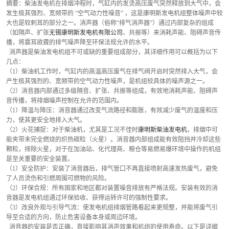
摘要：柴油发电机在排烟冲程时，气缸内的发烫高压废气突然释放到大气中，会
发生极其强烈、宽频带的 “空气动力性噪音” ，这是康明斯发电机组整体噪声中较
大也是较刺耳的部分之一。消声器（俗称“排气消声器”）通过内部复杂的组成
（如隔声、扩张
无锡康明斯发电机有限公司
、共振等）来消耗声能、阻碍声音传
播，将震耳欲聋的排气噪声降至环保法规允许的水平。
  消声器是柴油发电机组不可或缺的重要组成部分，其详细作用可以概括为以下
几点：
（1）柴油机工作时，气缸内的高温高压废气在排气阀开启时突然排入大气，会
产生极其强烈的、宽频带的空气动力性噪声，是机组较具体的噪声源之一。
（2）消音器内部通过多级隔音、扩张、共振等组成，有效地消耗声能、阻碍声
音传播，将排烟噪声控制在允许的范围内。
（1）降温与降压：消音器通过改变气流路径和膨胀，有效减少废气的温度和压
力，使其更安全地排入大气。
（2）火花捕捉：对于柴油机，尤其是工况不佳时
康明斯柴油发电机
，排烟中可
能夹带未完全燃烧的炽热碳粒（火星）。消音器内部组成能有效阻挡并冷却这些
颗粒，排除火星，对于在加油站、化代理商、粮仓等易燃易爆环境中操作的机组
是至关重要的安全装置。
（1）安全防护：安装了消音器后，排气管口不再直接喷射高速发热废气，避免
了人员烫伤和引燃周围可燃物的风险。
（2）环保合规：所有国家和地区都对装置噪音排放有严格法规。安装有效的消
音器是发电机组通过环保验收、获得运转许可的强制性要求。
（3）改良外观与引导气流：使发电机组排烟管路看起来更规整，并能将废气引
导至合适的方向，防止危害设备本身或周边环境。
  消音器的安装是否正确，直接影响其消声效果和机组的使用寿命。以下是详细