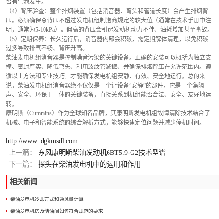
否有气泡发生。
（4）背压验查：整个排烟装置（包括消音器、弯头和管道长度）会产生排烟背
压。必须确保总背压不超过发电机组制造商规定的较大值（通常在技术手册中注
明，通常为5-10kPa）。偏高的背压会引起发动机动力不佳、油耗增加甚至事故。
（5）定期保养：长久运行后，消音器内部会积碳，需定期解体清理，以免积碳
过多导致排气不畅、背压升高。
柴油发电机组消音器是控制噪音污染的关键设备。正确的安装可以概括为独立支
撑、密封严实、降低弯头、利用波纹管减振、并确保排烟背压在允许范围内。遵
循以上方法和专业技巧，才能确保发电机组安静、有效、安全地运行。总的来
说，柴油发电机组消音器绝不仅仅是一个让设备“安静”的部件，它是一个集隔
声、安全、环保于一体的关键装备，直接关系到机组能否合法、安全、友好地运
转。
康明斯（Cummins）作为全球知名品牌，其康明斯发电机组故障清除技术结合了
机械、电子和智能系统的综合解析方式，能够快速定位问题并减少停机时间。
http://www. dgkmsdl.com
上一篇：
东风康明斯柴油发动机6BT5.9-G2技术型谱
下一篇：
探头在柴油发电机中的运用和作用
相关新闻
柴油发电机冷却方式和通风量计算
柴油发电机房及储油间如何符合规范的要求