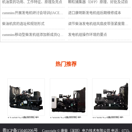
机油泵的功用、工作特征、原理及亮点
颗粒捕集器（DFP）原理、好处及试验
cummins开展发电机研讨会培训(IACET)认证工作
进口康明斯发电机组后期维修成本
柴油机房的选址和规划形式
调节柴油发电机组风扇皮带涨紧度需要注意哪些
cummins移动型柴发机组添加新成员QSB5-G11系列
发电机组操作环境的要点
热门推荐
1340KW康明斯发电机组（KTA50-GS8柴油机）
1200KW康明斯发电机组（KTA50-G8柴油机）
1120KW康明斯发电机组（KTA50-G3柴油机）
粤ICP备15040206号
Copyright © 康柴（深圳）电力技术有限公司 电话：0755-