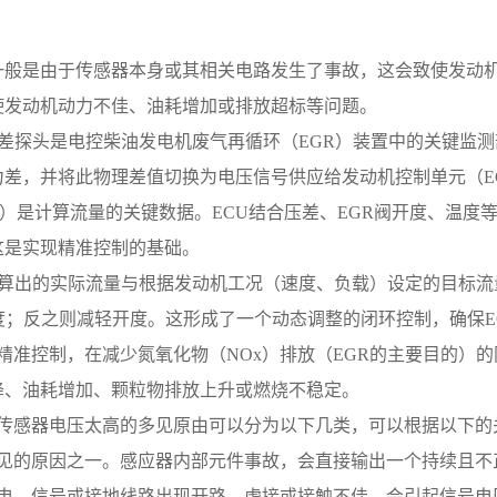
一般是由于传感器本身或其相关电路发生了事故，这会致使发动机
使发动机动力不佳、油耗增加或排放超标等问题。
阀压差探头是电控柴油发电机废气再循环（EGR）装置中的关键监
力差，并将此物理差值切换为电压信号供应给发动机控制单元（E
ΔP）是计算流量的关键数据。ECU结合压差、EGR阀开度、温
这是实现精准控制的基础。
将计算出的实际流量与根据发动机工况（速度、负载）设定的目标
开度；反之则减轻开度。这形成了一个动态调整的闭环控制，确保E
述精准控制，在减少氮氧化物（NOx）排放（EGR的主要目的）
降、油耗增加、颗粒物排放上升或燃烧不稳定。
压差传感器电压太高的多见原由可以分为以下几类，可以根据以下
较易见的原因之一。感应器内部元件事故，会直接输出一个持续且
器供电、信号或接地线路出现开路、虚接或接触不佳，会引起信号