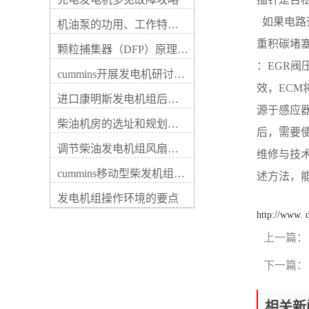
据中装置的功率是较重要的一
率不宜超过3000kW。当受并列
项指标。如果功率过小将无法
条件限制时，可实施分区供
  如果电
机油泵的功用、工作特征、原理及亮点
为您的用电设备供电；如果功
电。（1）按建筑面积估算，
率过大，除了浪费选购成本还
重积碳堵
建筑面积在10000㎡以上的建
颗粒捕集器（DFP）原理、好处及试验
会增加维保费用。因此，我们
筑按15~20w/㎡，建筑面积在
：EGR阀
首先应当确定用电负荷真实数
cummins开展发电机研讨会培训(IACET)认证工作
10000㎡以下的建筑按10~15w/
据，并通过瞬态电流起动系数
效，ECM
㎡。（2）按配电变压器功率
计算出较终装置的功率，才能
进口康明斯发电机组后期维修成本
估算，占配电变压器的
源于感应
图1为发电机房典型规划范
10%~20%。按照我国实际情
柴油机房的选址和规划形式
例，图2为发电机组能量转换
况，建筑物规模大时取下限，
后，需要
流程示意图。民用建筑工程符
规模小时取上限。（2）施工
调节柴油发电机组风扇皮带涨紧度需要注意哪些
合下列情况之一时，应设置自
维修与技术
图规划阶段应根据一级负荷、
备电源，当运行中断供电时间
消防负载及重要的二级负荷进
cummins移动型柴发机组添加新成员QSB5-G11系列
述方法，
为30s低压 （60s高压）的供
行计算，并应满足功率较大一
电，可采用快速自动启动的备
发电机组操作环境的要点
台电动机的起动要素。（5）
用发电机组：1、柴油发电机
当康明斯发电机组除为消防、
http://www.
容量与台数应根据负荷大小和
安防等负载供电，同时还为其
投入顺序以及单台电动机较大
上一篇：
它非消防重要负载（如：宴会
起动容量等条件综合确定。当
厅、大型商业营业厅、高级客
备用或后备负荷较大时，可选
下一篇：
房、计算机房等照明及部分客
择多机并联运转，备用康明斯
梯等）供电时，在火灾发生
发电机组并列台数不宜超过4
时，应自动切除非消防重要负
台，备用柴油发电机组并列不
相关新
载。发电机的容量应按消防负