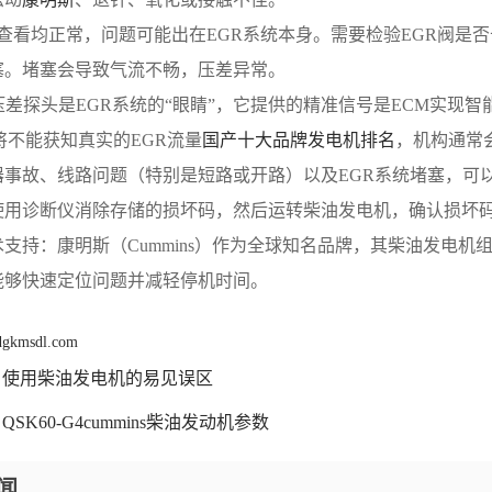
路查看均正常，问题可能出在EGR系统本身。需要检验EGR阀是
塞。堵塞会导致气流不畅，压差异常。
压差探头是EGR系统的“眼睛”，它提供的精准信号是ECM实
将不能获知真实的EGR流量
国产十大品牌发电机排名
，机构通常
器事故、线路问题（特别是短路或开路）以及EGR系统堵塞，可
使用诊断仪消除存储的损坏码，然后运转柴油发电机，确认损坏
支持：康明斯（Cummins）作为全球知名品牌，其柴油发电
能够快速定位问题并减轻停机时间。
 dgkmsdl.com
使用柴油发电机的易见误区
QSK60-G4cummins柴油发动机参数
闻