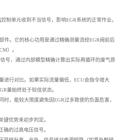
控制单元收到不当信号，影响EGR系统的正常作业，
测部件。它的核心功用是通过精确测量流经EGR阀前后
CM）。
度等信号，通过内部模型精确计算出实际再循环的废气质
流量进行对比。如果实际流量偏低，ECU会指令增大
GR量始终处于较佳状态。
的同时，能较大限度避免因EGR过多致使的负面危害，
的关键优势来初步判定。
不正确的过高电压信号。
电压异样升高。此外，信号线对电源短路（如意外触碰