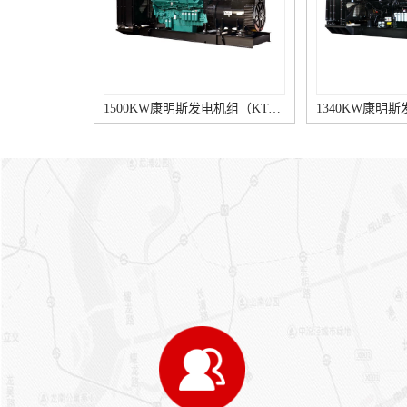
梯等）供电时，在火灾发生
载只规定基础的电压和频率参
时，应自动切除非消防重要负
数，实用于照明和大概的电气
载。发电机的容量应按消防负
负载。 电压特性与电网类
荷及非消防重要负荷之间的较
似，当负载发生变化时，允许
大者确定发电机的容量康明斯
暂时的然而是允许的电压和频
室外柴油发电机。（6）有电
率的偏差，适用于照明、水
1340KW康明斯发电机组（KTA50-GS8柴油机）
梯和消防水泵负载时，在全电
泵、风机等。 连接的设备
压直接起动较大一台异步电动
对发电机的电压、频率和波形
机情形下，发电机母线电压应
有特别严格要求，实用于电信
不低于额定电压的80%，当无
负载和晶闸管控制的装备。
电梯负载时，发电机母线电压
连接的装备对发电机的电压、
应不低于额定电压的75%。
频率和波形有特别严格要点，
当条件允许时，电动机可选用
实用于数据处理装备和计算机
降压启动方法。电动机的较小
装置。2、为响应节能等绿色
启动倍数见表1。 外界环境
规划理念，宜尽量选择机组外
气压、温度、湿度等因素不一
形尺寸小、组成紧凑、毛重
样时，按下表调校系数进行调
轻、且耗油和辅助装置少的产
校，即：实际功率=额定容量
品康明斯柴油发电机控制面
×C。 注：增压柴油机是指康
板，以减小机房的面积和高
明斯发电机组的柴油机带有增
800KW康明斯发电机组（KTA38-G2A柴油机）
度。3、宜采取高速康明斯发
压器，增压柴油机作业时，燃
电机组和无刷励磁交流同步发
烧所需的空气是经增压后送入
电机，并选用耗油率少、效率
柴油机。 为了覆盖各供电