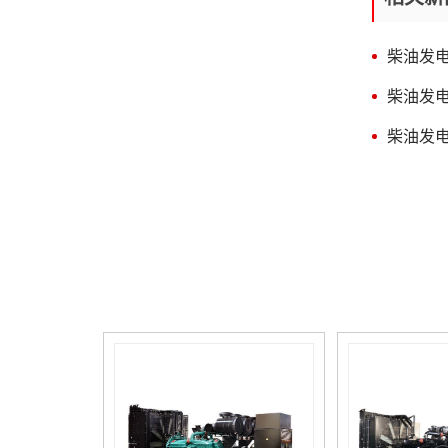
宜超过7台。额定电压为
荷及非消防重要负荷之间的较
230V/400V的机组并机后总功
大者确定发电机的容量康明斯
率不宜超过3000kW。当受并列
柴油发
室外柴油发电机。（6）有电
条件限制时，可实施分区供
梯和消防水泵负载时，在全电
电。（1）按建筑面积估算，
柴油发
压直接起动较大一台异步电动
建筑面积在10000㎡以上的建
机情形下，发电机母线电压应
筑按15~20w/㎡，建筑面积在
柴油发
不低于额定电压的80%，当无
10000㎡以下的建筑按10~15w/
电梯负载时，发电机母线电压
㎡。（2）按配电变压器功率
应不低于额定电压的75%。
估算，占配电变压器的
当条件允许时，电动机可选用
10%~20%。按照我国实际情
降压启动方法。电动机的较小
况，建筑物规模大时取下限，
启动倍数见表1。 外界环境
规模小时取上限。（2）施工
气压、温度、湿度等因素不一
图规划阶段应根据一级负荷、
样时，按下表调校系数进行调
消防负载及重要的二级负荷进
校，即：实际功率=额定容量
行计算，并应满足功率较大一
×C。 注：增压柴油机是指康
台电动机的起动要素。（5）
明斯发电机组的柴油机带有增
当康明斯发电机组除为消防、
压器，增压柴油机作业时，燃
安防等负载供电，同时还为其
烧所需的空气是经增压后送入
它非消防重要负载（如：宴会
柴油机。 为了覆盖各供电
厅、大型商业营业厅、高级客
装置（负荷）的不同要求、性
房、计算机房等照明及部分客
能等级划分为： 连接的负