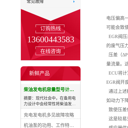
常见故障
电压偏高
可能会致
订购热线
  EGR
13600443583
的废气压
在线咨询
  压差（
量流量。
新鲜产品
  ECU
EGR阀
柴油发电机容量型号计算及选购表
  通过上
摘要：现代社会中，在备用电
如动力下
力设计中会经常性将柴油发电
  致使
机用作备载电源，在其所有数
充电发电机多见故障攻略
据中装置的功率是较重要的一
  这是
项指标。如果功率过小将无法
机油泵的功用、工作特征、原理及亮点
为您的用电设备供电；如果功
  感应