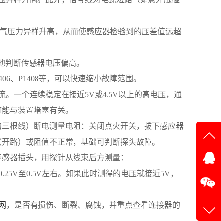
的废气压力异样升高，从而使感应器检验到的压差值远超
”地判断传感器电压偏高。
6、P1408等，可以快速缩小故障范围。
。一个连续稳定在接近5V或4.5V以上的高电压，通
可能与装置堵塞有关。
器的三根线）断电测量电阻：关闭点火开关，拔下感应器
（开路）或阻值不正常，基础可判断探头故障。
在线
传感器插头，用探针从线束后方测量：
在
25V至0.5V左右。如果此时测得的电压就接近5V，
网
，是否有损伤、断裂、腐蚀，并重点查看连接器的