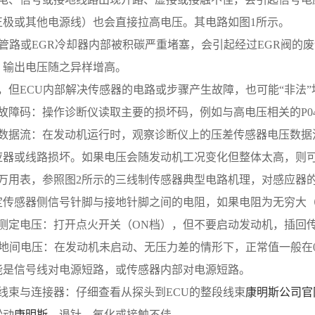
正极或其他电源线）也会直接拉高电压。其电路如图1所示。
GR管路或EGR冷却器内部被积碳严重堵塞，会引起经过EGR阀
，输出电压随之异样增高。
见，但ECU内部解决传感器的电路或步骤产生故障，也可能“非法
故障码：操作诊断仪读取主要的损坏码，例如与高电压相关的P040
数据流：在发动机运行时，观察诊断仪上的压差传感器电压数据流
应器或线路损坏。如果电压会随发动机工况变化但整体太高，则
操作万用表，参照图2所示的三线制传感器典型电路机理，对感应
定传感器侧信号针脚与接地针脚之间的电阻，如果电阻为无穷大
电测定电压：打开点火开关（ON档），但不要启动发动机，插回
接地间电压：在发动机未启动、无压力差的情形下，正常值一般在0.
能是信号线对电源短路，或传感器内部对电源短路。
线束与连接器：仔细查看从探头到ECU的整段线束
康明斯公司官
松动
康明斯
、退针、氧化或接触不佳。