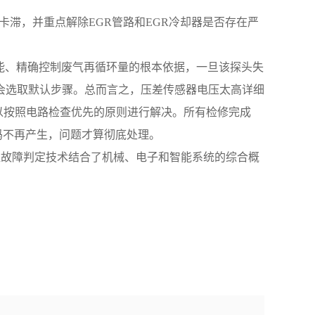
否卡滞，并重点解除EGR管路和EGR冷却器是否存在严
现智能、精确控制废气再循环量的根本依据，一旦该探头失
会选取默认步骤。总而言之，压差传感器电压太高详细
以按照电路检查优先的原则进行解决。所有检修完成
码不再产生，问题才算彻底处理。
机组故障判定技术结合了机械、电子和智能系统的综合概