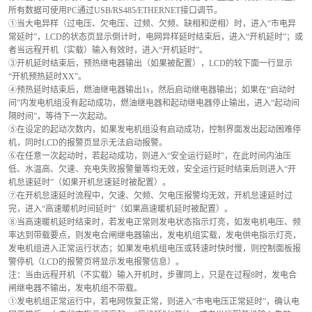
所有数据可使用PC通过USB/RS485/ETHERNET接口调节。
①当大电异样（过电压、欠电压、过频、欠频、缺相和逆相）时，进入“市电异
常延时”，LCD的状态页显示倒计时，电网异样延时结束后，进入“开机延时”；或
者当远程开机（实载）输入有效时，进入“开机延时”。
③开机延时结束后，预热继电器输出（如果被配置），LCD的较下面一行显示
“开机预热延时XX”。
④预热延时结束后，燃油继电器输出1s，然后启动继电器输出；如果在“启动时
间”内发电机组没有起动成功，燃油继电器和起动继电器停止输出，进入“起动间
隔时间”，等待下一次起动。
⑤在设定的起动次数内，如果发电机组没有启动成功，控制界面发出起动困难停
机，同时LCD的报警页显示无法启动报警。
⑥在任意一次起动时，若起动成功，则进入“安全运行延时”，在此时间内油压
低、水温高、欠速、充电失败报警量等均无效，安全运行延时结束后则进入“开
机怠速延时”（如果开机怠速延时被配置）。
⑦在开机怠速延时流程中，欠速、欠频、欠电压报警均无效，开机怠速延时过
完，进入“高速暖机时间延时”（如果高速暖机延时被配置）。
⑧当高速暖机延时结束时，若发电正常则发电状态指示灯亮，如发电机电压、频
率达到带载要点，则发电合闸继电器输出，发电机组实载，发电供电指示灯亮，
发电机组进入正常运行状态；如果发电机组电压或转速时快时慢，则控制面板报
警停机（LCD的报警页将显示发电报警信息）。
注：当由远程开机（不实载）输入开机时，步骤同上，只是在过程8时，发电合
闸继电器不输出，发电机组不带载。
①发电机组正常运行中，若电网恢复正常，则进入“市电电压正常延时”，确认电