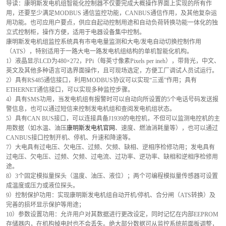
导读：康明斯发电机组智能化控制器不仅要完成大概操作界面上实现的所有作
用，还要至少满足MODBUS 通信监控功能，CANBUS通信作用，及其他复杂运
用功能。也可应用户要点，供应自起动控制用途和自动负荷转换功能一体化的独
立式控制柜，操作方便，适用于电器设备集中控制。
康明斯发电机组监控系统具有市电电量监测和大电/发电自动切换控制作用
（ATS），特别适用于一路大电一路发电机组结构的单机智能化机构。
1）液晶显示LCD为480×272，PPi（每英寸像素Pixels per ineh），带背光，中文、
英文及其他多种语言可选界面操作，且可现场选定，方便工厂调试人员试运行。
2）具有RS485通信接口，利用MODBUS协议可以实现“三遥”作用；具有
ETHERNET通信接口，可以实现多种监控步骤。
4）具有SMS功用，当发电机组有报警时可以自动向所设置的5个电话号码发送报
警信息，也可以通过短信来控制发电机组和查阅发电机组状态。
5）具有CAN BUS接口，可以连接具备J1939的电控机，不但可以监测电控机的主
用数据（如水温、油压
康明斯发电机官网
、速度、燃油消耗量等），也可以通过
CANBUS接口控制开机、停机、升速和降速等。
7）大电具有过电压、欠电压、过频、欠频、缺相、逆相序检修功用；发电具有
过电压、欠电压、过频、欠频、过电流、过功率、逆功率、缺相和逆相序检修用
途。
8）3个固定模拟量探头（温度、油压、液位）；两个可编程模拟量传感器可设置
成温度或压力或液位探头。
9）控制保护功用：实现康明斯发电机组自动开机/停机、合分闸（ATS转换）及
完善的损坏显示保护等用途；
10）参数设置功用：允许用户对其数据进行更改设定，同时记忆在内部EEPROM
存储器内，在机构掉电时也不会丢失。绝大部分数据可从监控系统前面板调整，