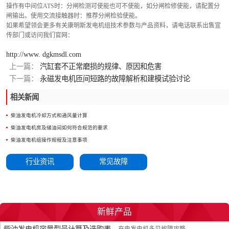
操作有中间位ATS时：分闸检测可使能也可不使能，如分闸检修使能，请配置分
闸输出。使用交流接触器时：推荐分闸检验使能。
如果希望领会更多有关康明斯发电机组技术参数与产品资料，请电话联系出售宣
传部门或访问我们官网：
http://www. dgkmsdl.com
上一篇：
汽缸套不正常磨损的规律、原因和危害
下一篇：
永磁发电机匝间短路的故障解析和建模试验讨论
相关新闻
柴油发电机冷却方式和通风量计算
柴油发电机房及储油间如何符合规范的要求
柴油发电机组操作规程及注意事项
行业资讯
常见故障
新鲜产品