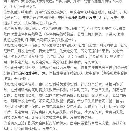
网正常后，大电状态指示灯亮起，“停机延时”开始；或者当远程开机输入失效
时，开始“停机延时”。
②停机延时结束后，开始“高速散热延时”，且发电合闸继电器断开，经过“开关切
换延时”后，市电合闸继电器输出，电网实载
康明斯柴油发电机厂家
，发电供电
指示灯熄灭，大电供电指示灯点亮。
⑥若当发电机组停稳后，进入“发电机组过停稳时间”；否则控制系统进入停机失
败同时发出停机失败警告（在停机失败报警后，若发电机组停稳，则进入“发电
机组过停稳时间”同时自动解决停机失败警告）。
①如果分闸检查不使能，按下发电合分闸键I/O，若发电带载，则分闸输出；若负
载断开，则发电合闸；若大电带载，则大电分闸，当分闸延时结束后，发电合
闸。按下大电合分闸键I/O，若电网实载，则分闸输出；若负荷断开，则大电合
闸；若发电实载，则发电分闸，当分闸延时结束后，电网合闸。
②如果分闸检测使能，由电网带载转为发电带载，需要先按市电分闸按键I/O经过
分闸延时后
柴油发电机厂家
，再按发电合闸按键I/O，发电合闸（直接按发电合闸
按键，无动作）。
①如果分闸检查使能，由电网实载转为发电实载，经过分闸延时，转换间隔延
时，在分闸输出的同时转换失败开始检测，检验时间到，若分闸失败，则发电不
合闸，否则发电合闸，发电合闸同时转换失败开始检验，检测时间到，若合闸失
败，则等待发电合闸。如果切换失败警告使能，合分闸失败都会发出警告信号。
②如果分闸检查不使能，由市电带载转为发电实载，经过分闸延时，切换间隔延
时后，发电合闸，发电合闸同时切换失败开始检查，检验时间到，若合闸失败，
则等待发电合闸。如果切换失败警告使能，发出警告信号。
③若输入口没有配置为合闸状态辅助输入，由电网带载转为发电实载，经过分闸
延时，切换间隔延时后，发电合闸。