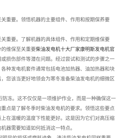
至关重要。领悟机器的主要组件、作用和按期保养要
至关重要。了解机器的具体组件、作用和定期维保要
分的维保至关重要
柴油发电机十大厂家
康明斯发电机官
漏或损伤部件等潜在问题。经过尝试和测试的步骤之一
。各种发电机套件通常包括电池加热器、油加热器和块
后，您该当更好地领会为寒冬准备柴油发电机的细微区
行防冻。这不仅仅是一项维护作业，而是一种确保这一
的重点是了解冬季时柴油发电机的要求。领悟这些要点
质上在温暖的温度下性能更好。这是因为它们对高压缩
的机器需要知道如何抵消这一特点。
何明显的损坏或磨耗迹象。清洁柴油发电机同样重要。