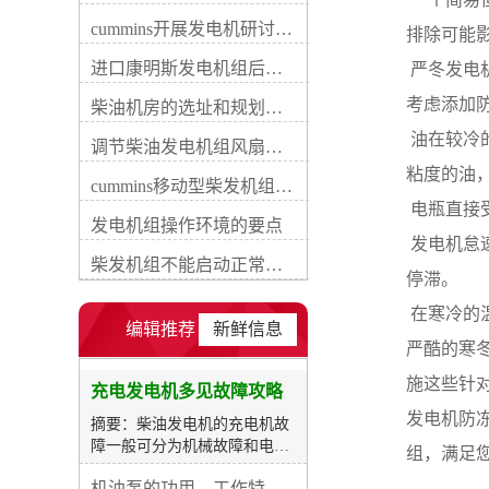
件及内部电路断路、短路、搭
cummins开展发电机研讨会培训(IACET)认证工作
排除可能
铁或接触不良等，这些损坏通
常可用数字式万用表检验解
进口康明斯发电机组后期维修成本
 严冬发
除。柴油发电机每运行一定期
考虑添加
间时应查看传动带的传动和充
柴油机房的选址和规划形式
电机的运转状况，当发现或怀
 油在较
调节柴油发电机组风扇皮带涨紧度需要注意哪些
疑充电机不发电或电压太高、
偏低时，应先检查传动带的传
粘度的油
cummins移动型柴发机组添加新成员QSB5-G11系列
动、充电机的运转及外部电路
 电瓶直
的连接等状况，再用万用表电
发电机组操作环境的要点
压档检验充电机的输出端电
 发电机
压。若柴油发电机未启动时电
柴发机组不能启动正常损坏有什么
停滞。
压表指示为蓄电池端电压，柴
油发电机运转电压仍不变或不
 在寒冷
符合充电机额定输出电压时，
编辑推荐
新鲜信息
说明充电机有损坏，这时应对
严酷的寒
充电机进行逐项检查。检修时
施这些针
应按先易后难、先外后内的方
充电发电机多见故障攻略
式进行。充电指示灯只亮不
发电机防冻
摘要：柴油发电机的充电机故
灭，或时亮时灭充电指示灯点
障一般可分为机械故障和电路
组，满足您
亮详细是由于充电指示灯两端
损坏两类。机械故障主妥是运
发生压差，因而可能的原由是
机油泵的功用、工作特征、原理及亮点