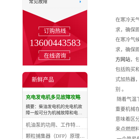
常见故障
在寒冷天
求，确保
订购热线
在寒冷气
13600443583
求，确保
在线咨询
方网站
，
包括购买
新鲜产品
式加热器
别 。
充电发电机多见故障攻略
 随着气
摘要：柴油发电机的充电机故
重要机械
障一般可分为机械故障和电路
意味着区
损坏两类。机械故障主妥是运
机油泵的功用、工作特征、原理及亮点
动件磨耗、紧固件松动等，这
来点燃燃
些故障一般都容易查验解除。
颗粒捕集器（DFP）原理、好处及试验
电路故障具体是充电机内部器
 一个简