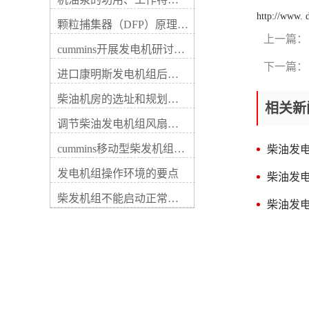
动件磨耗、紧固件松动等，这
输出电压低，以及线路接触不
些故障一般都容易查验解除。
http://www.
好等。详细原由包括：5、调
颗粒捕集器（DFP）原理、好处及试验
电路故障具体是充电机内部器
节器用途不佳，晶体管元件电
上一篇：
件及内部电路断路、短路、搭
流表读数若随速度变化，说明
cummins开展发电机研讨会培训(IACET)认证工作
铁或接触不良等，这些损坏通
柴油发电机的充电机无损坏，
下一篇：
常可用数字式万用表检验解
进口康明斯发电机组后期维修成本
若无变化则应依次查看其充电
除。柴油发电机每运行一定期
元件，老化、断路或稳压二极
间时应查看传动带的传动和充
柴油机房的选址和规划形式
管失效。3、柴油发电机的充
相关新
电机的运转状况，当发现或怀
电机接线柱各触点松动、接触
调节柴油发电机组风扇皮带涨紧度需要注意哪些
疑充电机不发电或电压太高、
不好，柴油发电机的充电机内
偏低时，应先检查传动带的传
部接线、仪表自身损坏。2、
cummins移动型柴发机组添加新成员QSB5-G11系列
柴油发
动、充电机的运转及外部电路
线路故障。电线束被线卡子飞
的连接等状况，再用万用表电
边磨破；线束安装位置不当，
发电机组操作环境的要点
柴油发
压档检验充电机的输出端电
柴油发电机的充电机电枢(B、
压。若柴油发电机未启动时电
柴发机组不能启动正常损坏有什么
接线柱上导线碰柴油发电机排
柴油发
压表指示为蓄电池端电压，柴
气歧管等。② 在停机情形下，
油发电机运转电压仍不变或不
打开电源开关，若放电电流很
符合充电机额定输出电压时，
小（小于2～3 A），说明励磁
说明充电机有损坏，这时应对
电路接触不佳。用螺丝刀短接
充电机进行逐项检查。检修时
“电枢”和“磁场”接线柱，若放
应按先易后难、先外后内的方
电电流增加，说明调整器触点
式进行。充电指示灯只亮不
接触不良，否则，说明故障在
灭，或时亮时灭充电指示灯点
发电机内部，如电刷接触不