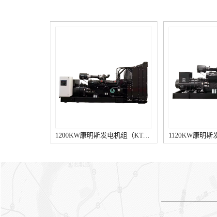
亮详细是由于充电指示灯两端
好、滑环脏污等。③若调整器
发生压差，因而可能的原由是
调压值调得偏低，则应重新调
输出电压低，以及线路接触不
至规定范围。④发电机内部损
好等。详细原由包括：5、调
坏。易见的有一只二极管击
节器用途不佳，晶体管元件电
穿，一相绕组断路等。① 用万
流表读数若随速度变化，说明
用表直流电压挡测试，即红表
柴油发电机的充电机无损坏，
笔触及发电机电枢接线柱。黑
若无变化则应依次查看其充电
表笔接搭铁接线柱，逐渐增强
元件，老化、断路或稳压二极
发电机速度，查验电压是否太
管失效。3、柴油发电机的充
高。②若电压偏高，拆下电压
电机接线柱各触点松动、接触
调节器盖，用手压开K1使K2闭
不好，柴油发电机的充电机内
合，此时电压下降，则说明调
部接线、仪表自身损坏。2、
整“非法”或磁力线圈温度补偿
线路故障。电线束被线卡子飞
电阻断路。③若K2闭合后电压
1120KW康明斯发电机组（KTA50-G3柴油机）
边磨破；线束安装位置不当，
仍不下降，应检查K2触点是否
柴油发电机的充电机电枢(B、
氧化、脏污而存在接触不好，
接线柱上导线碰柴油发电机排
以致不能使励磁电路短路。③
气歧管等。② 在停机情形下，
电流表指针仅在高速范围内摆
打开电源开关，若放电电流很
动江苏康明斯柴油发电机，则
小（小于2～3 A），说明励磁
说明电压调整器K2触点在工
电路接触不佳。用螺丝刀短接
作，但接触不良。可检验该触
“电枢”和“磁场”接线柱，若放
点是否烧蚀、脏污。⑤ 经调整