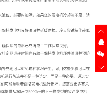
水液位，必要时加满。如果您的发电机冷却液不足，请
可保持发电机良好润滑并延缓磨损。冷天尝试操作较低
在线
。确保您的电瓶已充满电且工作状态良好。
在
安排定期运转时间也有助于保持发电机部件润滑并预防
油补充剂可以避免这种状况产生。采用这些步骤可以在
电机进行防冻并不是一种选定，而是一种必要。通过实
它们可能意味着面临发电机运行损坏，您需要更多有关
供从30kw到3000kw的不一样类型的柴油发电机