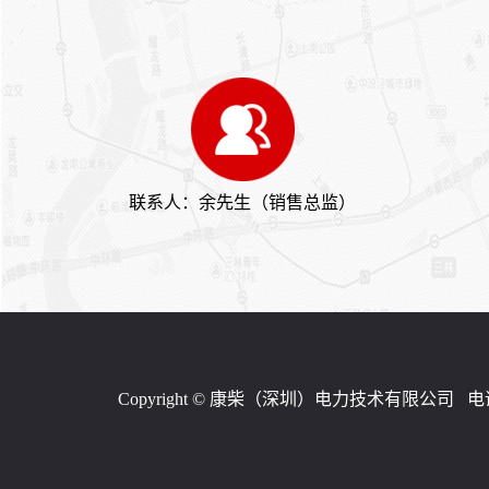
电电流增加，说明调整器触点
器查验以后仍无效，则说明损
接触不良，否则，说明故障在
坏在发电机内部，一般是由滑
发电机内部，如电刷接触不
环脏污或滑环与电刷接触不良
好、滑环脏污等。③若调整器
引起。① 整流子失圆或整流片
调压值调得偏低，则应重新调
凹凸不平康明斯发电机说明
150KW康明斯发电机组（QSB6.7-G3柴油机）
至规定范围。④发电机内部损
书，云母片凸出于整流子表
坏。易见的有一只二极管击
面，运转时电刷产生跳动。应
穿，一相绕组断路等。① 用万
拆下电枢进行机削，机削后，
用表直流电压挡测试，即红表
将整流片间云母降低0.5～0.8
笔触及发电机电枢接线柱。黑
联系人：余先生（销售总监）
mm，并在发电机空转情形
表笔接搭铁接线柱，逐渐增强
下，用砂纸将整流子毛刺打
发电机速度，查验电压是否太
去。② 电枢绕组断线或电枢绕
高。②若电压偏高，拆下电压
组与整流片间焊头脱焊，运行
调节器盖，用手压开K1使K2闭
时，正常换向遭破坏柴油发电
合，此时电压下降，则说明调
机。将断线接通或重新焊牢脱
整“非法”或磁力线圈温度补偿
焊处。③ 电刷损伤过度、刷架
电阻断路。③若K2闭合后电压
弹簧过软，碳刷压力不够。应
仍不下降，应检查K2触点是否
更换新件。应急维修时，可在
氧化、脏污而存在接触不好，
Copyright © 康柴（深圳）电力技术有限公司   电话：0755-
碳刷后部垫木块或纸，以增大
以致不能使励磁电路短路。③
碳刷压力。④ 碳刷与刷架配合
电流表指针仅在高速范围内摆
过紧，使碳刷与整流子接触变
动江苏康明斯柴油发电机，则
差。要用砂纸略微磨小碳刷，
说明电压调整器K2触点在工