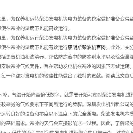
气里，为保养和运转柴油发电机等电力装备的稳定做好准备变得
即使在寒冷的温度下也能高效运行。
候里，为保养和运行柴油发电机等电力装备的稳定做好准备变得
即使在寒冷的温度下也能有效运行
康明斯柴油机官网
。此外，充
包括更替机油和滤清器、评估防冻液中的防冻剂水平以及验查泄
和安装寒冷气候套件，旨在帮助发电机在寒冷的因素下无缝运转
，每一种都对发电机的较佳性能做出了独特的贡献。阅读此文章
温下降，气温开始降至偏低数字，就需要开始考虑对柴油发电机进
在较恶劣的气候要素下不间断运行的步骤。深圳发电机出租公司
分运转良好的设备和零度以下温度下的完全断电。柴油发电机本
料的基础需求。寒冷的天气会直接影响这一过程。因此，了解您
易但不可低估的流程是对您的发电机进行彻底的目视严查，注意任