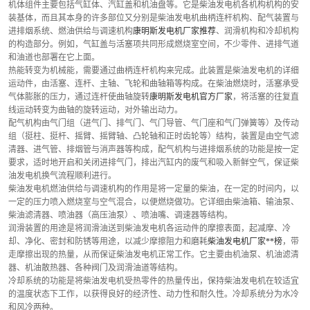
机体组件主要包括气缸体、汽缸盖和机油盘等。它是柴油发电机各机构机构的安
装基体，而且其本身的许多部位又分别是柴油发电机曲柄连杆机构、配气装置与
进排烟系统、燃油供给与调速机构
康明斯发电机厂家推荐
、润滑机构和冷却机构
的构造部分。例如，气缸盖与活塞项共同形成燃烧室空间，不少零件、进排气道
和油道也部署在它上面。
热能转变为机械能，需要通过曲柄连杆机构来完成。此装置是柴油发电机的详细
运动件，由活塞、连杆、主轴、飞轮和曲轴箱等构成。在柴油燃烧时，活塞承受
气体膨胀的压力，通过连杆使曲轴旋转
康明斯发电机官方厂家
，将活塞的往复直
线运动转变为曲轴的旋转运动，对外输出动力。
配气机构由气门组（进气门、排气门、气门导管、气门座和气门弹簧等）及传动
组（挺柱、挺杆、摇臂、摇臂轴、凸轮轴和正时齿轮等）结构，装置是由空气滤
清器、进气管、排烟管与消声器等构成，配气机构与进排烟系统的功能是按一定
要求，适时地开启和关闭进排气门，排出汽缸内的废气和吸入新鲜空气，保证柴
油发电机换气流程顺利进行。
柴油发电机燃油供给与调速机构的作用是将一定量的柴油，在一定的时间内，以
一定的压力喷入燃烧室与空气混合，以便燃烧做功。它详细由柴油箱、输油泵、
柴油滤清器、喷油器（高压油泵）、喷油嘴、调速器等结构。
润滑装置的用途是将润滑油送到柴油发电机各运动件的摩擦表面，起减摩、冷
却、净化、密封和防锈等用途，以减少摩擦阻力和磨耗
柴油发电机厂家**榜
，带
走摩擦出现的热量，从而保证柴油发电机正常工作。它主要由机油泵、机油滤清
器、机油散热器、各种阀门及润滑油道等结构。
冷却系统的功能是将柴油发电机受热零件的热量传出，保持柴油发电机在较适宜
的温度状态下工作，以获得良好的经济性、动力性和耐久性。冷却系统分为水冷
和风冷两种。