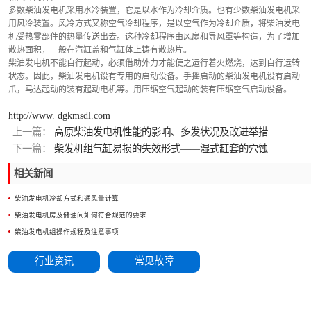
多数柴油发电机采用水冷装置，它是以水作为冷却介质。也有少数柴油发电机采
用风冷装置。风冷方式又称空气冷却程序，是以空气作为冷却介质，将柴油发电
机受热零部件的热量传送出去。这种冷却程序由风扇和导风罩等构造，为了增加
散热面积，一般在汽缸盖和气缸体上铸有散热片。
柴油发电机不能自行起动，必须借助外力才能使之运行着火燃烧，达到自行运转
状态。因此，柴油发电机设有专用的启动设备。手摇启动的柴油发电机设有启动
爪，马达起动的装有起动电机等。用压缩空气起动的装有压缩空气启动设备。
http://www. dgkmsdl.com
上一篇：
高原柴油发电机性能的影响、多发状况及改进举措
下一篇：
柴发机组气缸易损的失效形式——湿式缸套的穴蚀
相关新闻
柴油发电机冷却方式和通风量计算
柴油发电机房及储油间如何符合规范的要求
柴油发电机组操作规程及注意事项
行业资讯
常见故障