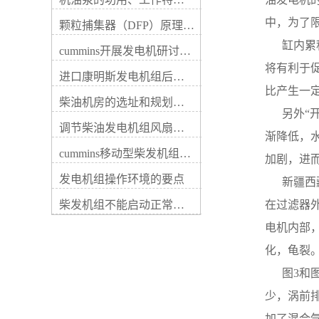
动件磨耗、紧固件松动等，这
输出电压低，以及线路接触不
些故障一般都容易查验解除。
好等。详细原由包括：5、调
中，为了
颗粒捕集器（DFP）原理、好处及试验
电路故障具体是充电机内部器
节器用途不佳，晶体管元件电
件及内部电路断路、短路、搭
     
流表读数若随速度变化，说明
cummins开展发电机研讨会培训(IACET)认证工作
铁或接触不良等，这些损坏通
柴油发电机的充电机无损坏，
将有利于
常可用数字式万用表检验解
进口康明斯发电机组后期维修成本
若无变化则应依次查看其充电
除。柴油发电机每运行一定期
比产生一
元件，老化、断路或稳压二极
间时应查看传动带的传动和充
柴油机房的选址和规划形式
管失效。3、柴油发电机的充
     
电机的运转状况，当发现或怀
电机接线柱各触点松动、接触
调节柴油发电机组风扇皮带涨紧度需要注意哪些
疑充电机不发电或电压太高、
不好，柴油发电机的充电机内
渐降低，
偏低时，应先检查传动带的传
部接线、仪表自身损坏。2、
cummins移动型柴发机组添加新成员QSB5-G11系列
动、充电机的运转及外部电路
加剧，进
线路故障。电线束被线卡子飞
的连接等状况，再用万用表电
边磨破；线束安装位置不当，
发电机组操作环境的要点
     
压档检验充电机的输出端电
柴油发电机的充电机电枢(B、
压。若柴油发电机未启动时电
柴发机组不能启动正常损坏有什么
在过滤器
接线柱上导线碰柴油发电机排
压表指示为蓄电池端电压，柴
气歧管等。② 在停机情形下，
电机内部
油发电机运转电压仍不变或不
打开电源开关，若放电电流很
符合充电机额定输出电压时，
小（小于2～3 A），说明励磁
化，龟裂
说明充电机有损坏，这时应对
电路接触不佳。用螺丝刀短接
充电机进行逐项检查。检修时
     
“电枢”和“磁场”接线柱，若放
应按先易后难、先外后内的方
电电流增加，说明调整器触点
少，涡前
式进行。充电指示灯只亮不
接触不良，否则，说明故障在
灭，或时亮时灭充电指示灯点
加了混合
发电机内部，如电刷接触不