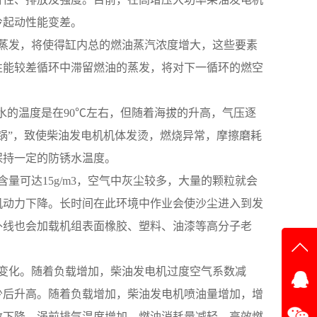
冷起动性能变差。
油的蒸发，将使得缸内总的燃油蒸汽浓度增大，这些要素
性能较差循环中滞留燃油的蒸发，将对下一循环的燃空
防锈水的温度是在90℃左右，但随着海拔的升高，气压逐
锅”，致使柴油发电机机体发烫，燃烧异常，摩擦磨耗
保持一定的防锈水温度。
含量可达15g/m3，空气中灰尘较多，大量的颗粒就会
机动力下降。长时间在此环境中作业会使沙尘进入到发
外线也会加载机组表面橡胶、塑料、油漆等高分子老
在线
拔的变化。随着负载增加，柴油发电机过度空气系数减
少后升高。随着负载增加，柴油发电机喷油量增加，增
在
数下降，涡前排气温度增加，燃油消耗量减轻，高效燃