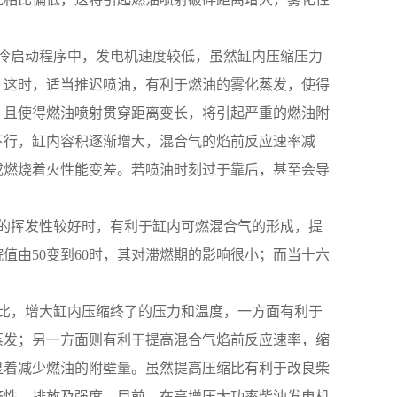
。在冷启动程序中，发电机速度较低，虽然缸内压缩压力
，这时，适当推迟喷油，有利于燃油的雾化蒸发，使得
，且使得燃油喷射贯穿距离变长，将引起严重的燃油附
下行，缸内容积逐渐增大，混合气的焰前反应速率减
成燃烧着火性能变差。若喷油时刻过于靠后，甚至会导
燃料的挥发性较好时，有利于缸内可燃混合气的形成，提
值由50变到60时，其对滞燃期的影响很小；而当十六
压缩比，增大缸内压缩终了的压力和温度，一方面有利于
蒸发；另一方面则有利于提高混合气焰前反应速率，缩
显着减少燃油的附壁量。虽然提高压缩比有利于改良柴
济性、排放及强度。目前，在高增压大功率柴油发电机