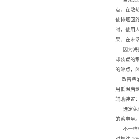
使其在刷架中能上下滑动而不
作，但接触不良。可检验该触
晃动为佳。
点，在散
点是否烧蚀、脏污。⑤ 经调整
器查验以后仍无效，则说明损
使排烟回
坏在发电机内部，一般是由滑
时，使用
环脏污或滑环与电刷接触不良
引起。① 整流子失圆或整流片
果。在末
凹凸不平康明斯发电机说明
书，云母片凸出于整流子表
     
面，运转时电刷产生跳动。应
却装置的
拆下电枢进行机削，机削后，
将整流片间云母降低0.5～0.8
的沸点，
mm，并在发电机空转情形
     
下，用砂纸将整流子毛刺打
去。② 电枢绕组断线或电枢绕
用低温启
组与整流片间焊头脱焊，运行
时，正常换向遭破坏柴油发电
辅助装置
机。将断线接通或重新焊牢脱
     
焊处。③ 电刷损伤过度、刷架
弹簧过软，碳刷压力不够。应
的蓄电量
更换新件。应急维修时，可在
     
碳刷后部垫木块或纸，以增大
碳刷压力。④ 碳刷与刷架配合
时加注-1