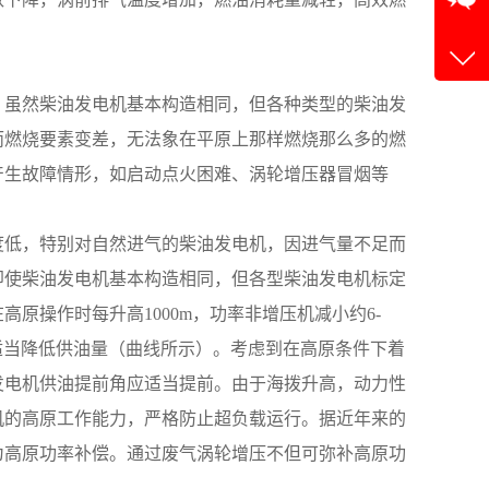
，虽然柴油发电机基本构造相同，但各种类型的柴油发
而燃烧要素变差，无法象在平原上那样燃烧那么多的燃
产生故障情形，如启动点火困难、涡轮增压器冒烟等
境温度低，特别对自然进气的柴油发电机，因进气量不足而
即使柴油发电机基本构造相同，但各型柴油发电机标定
原操作时每升高1000m，功率非增压机减小约6-
，适当降低供油量（曲线所示）。考虑到在高原条件下着
发电机供油提前角应适当提前。由于海拨升高，动力性
机的高原工作能力，严格防止超负载运行。据近年来的
为高原功率补偿。通过废气涡轮增压不但可弥补高原功