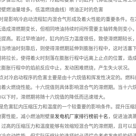
附壁燃油量增多。低温燃烧曲线）喷油正时的危害
 喷油正时是影响冷启动流程缸内混合气形成及着火性能的重要条件
低造成滞燃期变长，但相同喷油持续时间所需要主轴转角则变小
能提高。若过早喷油时，缸内的压力温度很低，致使滞燃期较长
而当喷油时刻靠后，则使得滞燃期延伸到膨胀行程中，这时活塞
期将拉长，使得着火时刻落在膨胀行程中远离上止点的位置，造
在膨胀行程中的焰前反应中止，发动困难燃烧，产生失火状况。
 燃料特点对冷启动程序的危害主要是由十六烷值和挥发性决定的。
的着火燃烧性能。十六烷值则具体影响混合气的滞燃期。当十六烷
50以下时，滞燃期将随十六烷值的降低而迅速增大。
 压缩比是危害缸内压缩压力和温度的一个较重要的影响条件。提升
喷雾性能，减小燃油附壁量
发电机厂家排行榜前十名
，促进油滴
。过高的压缩压力和温度能够有效缩短混合气的滞燃期，且可以
的冷启动性能，但实际压缩比的选择时必须综合考虑发电机的经