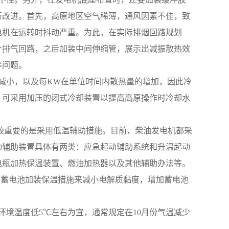
行改进。首先，高原地区空气稀薄，通风因素不佳，致
电机在运转时抖动严重。为此，在实际排烟回路规划
个排气回路，之后加装中间伸缩管，展示出减振散热效
等问题。
质量减小，以及每KW在单位时间内散热量的增加，因此冷
，可采用加压的闭式冷却装置以提高高原操作时冷却水
外，较重要的是采用低温辅助措施。目前，柴油发电机都采
动辅助装置具体有两类：应急起动辅助系统和升温起动
电瓶加热保温装置、燃油加热器以及其他辅助办法等。
采用给蓄电池加装保温措施来减小电解质黏度，增加蓄电池
比环境温度低5℃左右为宜，通常规定在10月份气温减少