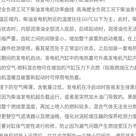
海拔全负荷工况下柴油发电机功率曲线  高海拔全负荷工况下柴油
 高原低温区域内，柴油发电机附近的温度往往以0℃以下为主，此
运状态时，内部润滑油全部流入底部，后续起动时，润滑油也无
萎缩严重，齿轮之间的间隙变小，增加整个装置的启动难度。在
元器件检测使用，看其是否处于正常运行状态，之后加装一套电热
素期间的发电机启动。发电机汽缸中的电热塞可升高发电机汽缸
内的空气-燃料混合物可在增加的汽缸压力下点燃（较高燃烧压力
电机温暖且被重新起动时可停用电热塞。
 高原环境下的空气稀薄，含氧量过低，发电机在冷启动时容易发生
是因为柴油发电机超负载运行，或者是突然加大油门导致的。黑
加整个燃烧室温度，再加上喷入的燃料较多，混合气体无法充分
时更替空气滤清器以及燃油格，强化对涡轮增压器的保养检测力
还要对缸体气密性进行检修，防止因为漏气问题产生燃烧室压力
 自柴油发电机组投入运用后，往往会装配在一个狭小空间内，通风