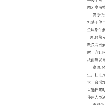
电电流增加，说明调整器触点
器查验以后仍无效，则说明损
接触不良，否则，说明故障在
图5  高
坏在发电机内部，一般是由滑
发电机内部，如电刷接触不
环脏污或滑环与电刷接触不良
     
好、滑环脏污等。③若调整器
引起。① 整流子失圆或整流片
调压值调得偏低，则应重新调
凹凸不平康明斯发电机说明
机处于停
至规定范围。④发电机内部损
书，云母片凸出于整流子表
坏。易见的有一只二极管击
金属部件
面，运转时电刷产生跳动。应
穿，一相绕组断路等。① 用万
拆下电枢进行机削，机削后，
电机预热
用表直流电压挡测试，即红表
将整流片间云母降低0.5～0.8
笔触及发电机电枢接线柱。黑
改良冷因
mm，并在发电机空转情形
表笔接搭铁接线柱，逐渐增强
下，用砂纸将整流子毛刺打
时，汽缸
发电机速度，查验电压是否太
去。② 电枢绕组断线或电枢绕
高。②若电压偏高，拆下电压
组与整流片间焊头脱焊，运行
故而当发
调节器盖，用手压开K1使K2闭
时，正常换向遭破坏柴油发电
合，此时电压下降，则说明调
     
机。将断线接通或重新焊牢脱
整“非法”或磁力线圈温度补偿
焊处。③ 电刷损伤过度、刷架
生，往往
电阻断路。③若K2闭合后电压
弹簧过软，碳刷压力不够。应
仍不下降，应检查K2触点是否
大，会增
更换新件。应急维修时，可在
氧化、脏污而存在接触不好，
碳刷后部垫木块或纸，以增大
以选择定
以致不能使励磁电路短路。③
碳刷压力。④ 碳刷与刷架配合
电流表指针仅在高速范围内摆
过紧，使碳刷与整流子接触变
使用人员
动江苏康明斯柴油发电机，则
差。要用砂纸略微磨小碳刷，
说明电压调整器K2触点在工
     