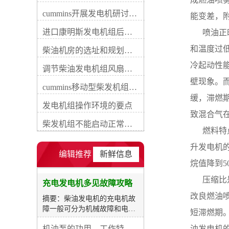
件及内部电路断路、短路、搭
cummins开展发电机研讨会培训(IACET)认证工作
能变差，
铁或接触不良等，这些损坏通
常可用数字式万用表检验解
进口康明斯发电机组后期维修成本
     
除。柴油发电机每运行一定期
和温度过
间时应查看传动带的传动和充
柴油机房的选址和规划形式
电机的运转状况，当发现或怀
冷起动性
调节柴油发电机组风扇皮带涨紧度需要注意哪些
疑充电机不发电或电压太高、
偏低时，应先检查传动带的传
壁现象。
cummins移动型柴发机组添加新成员QSB5-G11系列
动、充电机的运转及外部电路
缓，滞燃
的连接等状况，再用万用表电
发电机组操作环境的要点
压档检验充电机的输出端电
致混合气
压。若柴油发电机未启动时电
柴发机组不能启动正常损坏有什么
     
压表指示为蓄电池端电压，柴
油发电机运转电压仍不变或不
升发电机
符合充电机额定输出电压时，
编辑推荐
新鲜信息
说明充电机有损坏，这时应对
烷值降到
充电机进行逐项检查。检修时
     
应按先易后难、先外后内的方
充电发电机多见故障攻略
式进行。充电指示灯只亮不
改良燃油
摘要：柴油发电机的充电机故
灭，或时亮时灭充电指示灯点
障一般可分为机械故障和电路
短滞燃期
亮详细是由于充电指示灯两端
损坏两类。机械故障主妥是运
发生压差，因而可能的原由是
机油泵的功用、工作特征、原理及亮点
油发电机