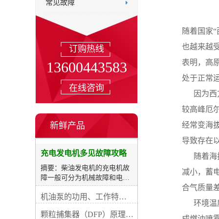
常见故障
随着国家
也越来越
订购热线
表明，高
13600443583
处于正常
在线咨询
     
较高峰厄
新鲜产品
经常变海
导致存在
充电发电机多见故障攻略
     
摘要：柴油发电机的充电机故
减小，蓄
障一般可分为机械故障和电路
合气质量
损坏两类。机械故障主妥是运
机油泵的功用、工作特征、原理及亮点
动件磨耗、紧固件松动等，这
     
些故障一般都容易查验解除。
颗粒捕集器（DFP）原理、好处及试验
电路故障具体是充电机内部器
成燃油喷