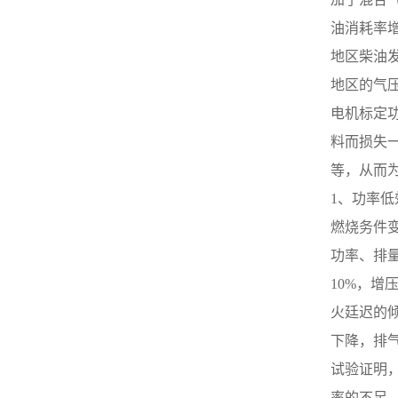
亮详细是由于充电指示灯两端
好、滑环脏污等。③若调整器
油消耗率增
发生压差，因而可能的原由是
调压值调得偏低，则应重新调
输出电压低，以及线路接触不
至规定范围。④发电机内部损
地区柴油发
好等。详细原由包括：5、调
坏。易见的有一只二极管击
节器用途不佳，晶体管元件电
地区的气
穿，一相绕组断路等。① 用万
流表读数若随速度变化，说明
用表直流电压挡测试，即红表
电机标定
柴油发电机的充电机无损坏，
笔触及发电机电枢接线柱。黑
若无变化则应依次查看其充电
料而损失
表笔接搭铁接线柱，逐渐增强
元件，老化、断路或稳压二极
发电机速度，查验电压是否太
等，从而
管失效。3、柴油发电机的充
高。②若电压偏高，拆下电压
电机接线柱各触点松动、接触
调节器盖，用手压开K1使K2闭
1、功率低
不好，柴油发电机的充电机内
合，此时电压下降，则说明调
部接线、仪表自身损坏。2、
燃烧务件
整“非法”或磁力线圈温度补偿
线路故障。电线束被线卡子飞
电阻断路。③若K2闭合后电压
功率、排
边磨破；线束安装位置不当，
仍不下降，应检查K2触点是否
柴油发电机的充电机电枢(B、
10%，增
氧化、脏污而存在接触不好，
接线柱上导线碰柴油发电机排
以致不能使励磁电路短路。③
火廷迟的
气歧管等。② 在停机情形下，
电流表指针仅在高速范围内摆
打开电源开关，若放电电流很
动江苏康明斯柴油发电机，则
下降，排
小（小于2～3 A），说明励磁
说明电压调整器K2触点在工
电路接触不佳。用螺丝刀短接
试验证明
作，但接触不良。可检验该触
“电枢”和“磁场”接线柱，若放
点是否烧蚀、脏污。⑤ 经调整
率的不足