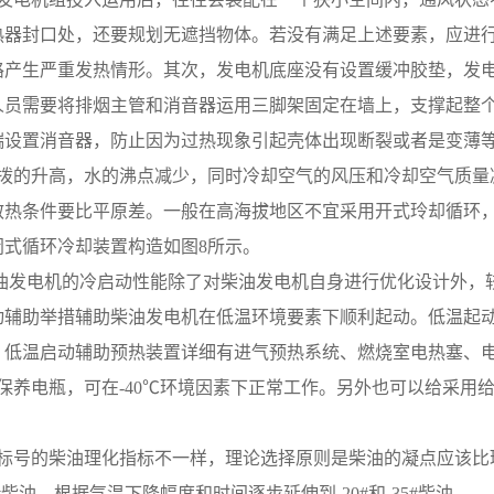
热器封口处，还要规划无遮挡物体。若没有满足上述要素，应进
路产生严重发热情形。其次，发电机底座没有设置缓冲胶垫，发
人员需要将排烟主管和消音器运用三脚架固定在墙上，支撑起整
端设置消音器，防止因为过热现象引起壳体出现断裂或者是变薄
 因为海拨的升高，水的沸点减少，同时冷却空气的风压和冷却空气
散热条件要比平原差。一般在高海拔地区不宜采用开式玲却循环
闭式循环冷却装置构造如图8所示。
改善柴油发电机的冷启动性能除了对柴油发电机自身进行优化设计
动辅助举措辅助柴油发电机在低温环境要素下顺利起动。低温起
：低温启动辅助预热装置详细有进气预热系统、燃烧室电热塞、
 选定免保养电瓶，可在-40℃环境因素下正常工作。另外也可以给
。
 不一样标号的柴油理化指标不一样，理论选择原则是柴油的凝点应该
0#柴油，根据气温下降幅度和时间逐步延伸到-20#和-35#柴油。