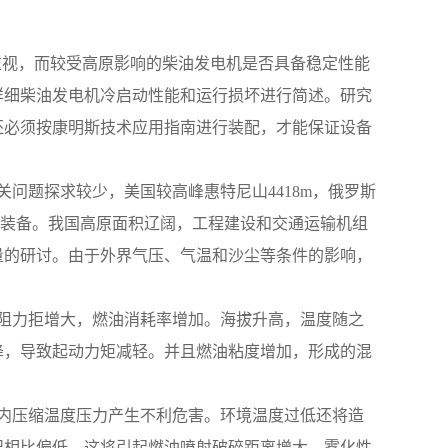
重视，而较受高原影响的柴油发电机是否具备稳定性能
详细柴油发电机冷启动性能和运行损坏进行简述。研究
还必须按康明斯技术应用指南进行装配，才能保证设备
相关问题探求较少，美国较高峰惠特尼山4418m，俄罗斯
的装备。我国高原面积辽阔，工程建设和交通运输机组
量的研讨。由于外界气压、气温和沙尘等条件的影响，
起动阻力拒增大，燃油消耗率增加。海拔升高，温度随之
降，导致起动力矩减轻。并且燃油粘度增加，形成的混
对缸内压缩温度压力产生不利危害。环境温度过低还将造
况相比偏低，这将引起燃油喷射破碎距离增大，雾化性