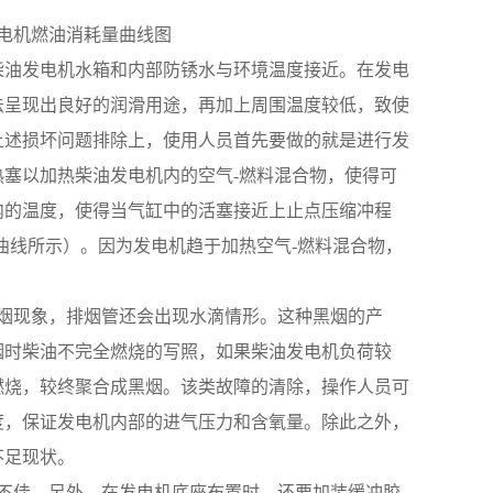
发电机燃油消耗量曲线图
时，柴油发电机水箱和内部防锈水与环境温度接近。在发电
法呈现出良好的润滑用途，再加上周围温度较低，致使
上述损坏问题排除上，使用人员首先要做的就是进行发
塞以加热柴油发电机内的空气-燃料混合物，使得可
内的温度，使得当气缸中的活塞接近上止点压缩冲程
曲线所示）。因为发电机趋于加热空气-燃料混合物，
排黑烟现象，排烟管还会出现水滴情形。这种黑烟的产
烟时柴油不完全燃烧的写照，如果柴油发电机负荷较
燃烧，较终聚合成黑烟。该类故障的清除，操作人员可
度，保证发电机内部的进气压力和含氧量。除此之外，
不足现状。
状态不佳。另外，在发电机底座布置时，还要加装缓冲胶