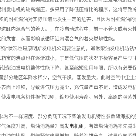
限制发电机的较高爆压，多采用了降低压缩比的程序，这将导致
 缸内累积的附壁燃油对实际压缩比发生一定的危害，且因为附壁燃
促进缸内混合气的着火。，在冷启动过程中，前一不着火或着火
定的危害，从而影响该循环缸内混合气的着火燃烧性能。
 另外“开锅”状况也是康明斯发电机公司要注意的，通常柴油发电机
水箱宝的沸点也在逐渐减小，于是低气压的状况下极容易产生“开
而使柴油发电机整体性能下降，甚至缩短使用年限，所以有必要
 新疆西藏部分地区年降水稀少，空气干燥，蒸发量大，此时空气中尘土
外表面上堆积，导致进气压力减少，充气量严重不足，造成发电
，使发电机各机件损伤加剧，缩短使用寿命。另外，高原的强紫
。
 图3和图4为不一样速度、部分负载工况下柴油发电机特性参数随海
排气温度升高，燃油消耗量升高
发电机组
，有效燃油消耗率先减
气中油的比例，燃烧释放热量增加。随着海拔升高，过量空气系