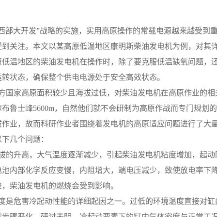
“西部大开发”战略的实施，实用高原操作的常载电源越来越受到
受到关注。本文以某高原低温地区康明斯柴油发电机为例，对其
原低温地区的柴油发电机在操作时，除了要克服低温缺氧问题，
运转状态，确保整个供电电源处于安全高效状态。
 因为西方国家高原面积较少且海拔过低，对柴油发电机在高原作业的
尔布鲁士峰5600m，自然他们就不会研制为高原作战而专门规划
拔作业，故而科研作业者围绕着发电机的高原适应问题进行了大
以下几个问题：
 随着海拔的升高，大气温度逐渐减少，引起柴油发电机粘度增加，
电池内部化学反应变慢，内阻增大，端电压减少，致使放电率下
差，柴油发电机的燃烧会受到影响。
 环境温度是危害冷起动性能的详细起因之一。过低的环境温度直接
雾步骤恶化。研讨表明，冷起动要素下的缸内气体密度与正常工