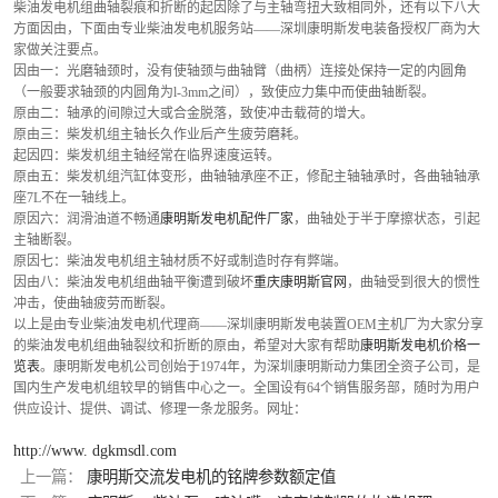
柴油发电机组曲轴裂痕和折断的起因除了与主轴弯扭大致相同外，还有以下八大
方面因由，下面由专业柴油发电机服务站——深圳康明斯发电装备授权厂商为大
家做关注要点。
因由一：光磨轴颈时，没有使轴颈与曲轴臂（曲柄）连接处保持一定的内圆角
（一般要求轴颈的内圆角为l-3mm之间），致使应力集中而使曲轴断裂。
原由二：轴承的间隙过大或合金脱落，致使冲击载荷的增大。
原由三：柴发机组主轴长久作业后产生疲劳磨耗。
起因四：柴发机组主轴经常在临界速度运转。
原由五：柴发机组汽缸体变形，曲轴轴承座不正，修配主轴轴承时，各曲轴轴承
座7L不在一轴线上。
原因六：润滑油道不畅通
康明斯发电机配件厂家
，曲轴处于半于摩擦状态，引起
主轴断裂。
原因七：柴油发电机组主轴材质不好或制造时存有弊端。
因由八：柴油发电机组曲轴平衡遭到破坏
重庆康明斯官网
，曲轴受到很大的惯性
冲击，使曲轴疲劳而断裂。
以上是由专业柴油发电机代理商——深圳康明斯发电装置OEM主机厂为大家分享
的柴油发电机组曲轴裂纹和折断的原由，希望对大家有帮助
康明斯发电机价格一
览表
。康明斯发电机公司创始于1974年，为深圳康明斯动力集团全资子公司，是
国内生产发电机组较早的销售中心之一。全国设有64个销售服务部，随时为用户
供应设计、提供、调试、修理一条龙服务。网址：
http://www. dgkmsdl.com
上一篇：
康明斯交流发电机的铭牌参数额定值