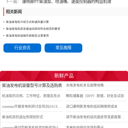
下一篇：
康明斯PT柴油泵、喷油嘴、速度控制器的构造机理
相关新闻
柴油发电机冷却方式和通风量计算
柴油发电机房及储油间如何符合规范的要求
柴油发电机组操作规程及注意事项
行业资讯
常见故障
新鲜产品
柴油发电机容量型号计算及选购表
充电发电机多见故障攻略
机油泵的功用、工作特征、原理及亮点
颗粒捕集器（DFP）原理、好处及试验
cummins开展发电机研讨会培训(IACET)认证工作
进口康明斯发电机组后期维修成本
柴油机房的选址和规划形式
调节柴油发电机组风扇皮带涨紧度需要注意哪些
cummins移动型柴发机组添加新成员QSB5-G11系列
发电机组操作环境的要点