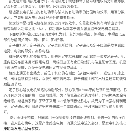
      额定温升是指额定运行时，发电机定子绕组和转子励磁绕组较高允许度等额
定温升加上环境温度。我国规定环境温度为40℃。
      斯坦福发电机输出的有功功率与输人的有功功率的比值称为效率，用百分数
表示。它是衡量发电机运转经济性的重要指标。
      额定效率是指发电机在额定的运行时的效率。它是指发电机有功输出功率和
额有功输入功率之比（%）。有功输出功率等于输入容量减去发电机总消耗。
      下面以斯坦福UCI224交流发电机为例，其外观俯视图、侧视图、主视图以及
部件分解图如图5、图6、图7、图8所示。
      定子由机座、定子铁心、定子绕组所结构。定子铁心及定子绕组是发生感应
电势、电流的部分，亦称电枢。
      机座是发电机的整体支架，用来固定电枢并和前后两端盖一道支承转子。机
座内壁分布筋条用以固定电枢，两端面加工有止口及螺孔与端盖配合固定，机座
下部铸有底脚，以便于发电机固定在底架或基本上。
      机座上通常有出线盒，或位于机座的右侧面（从轴伸端看），或位于机座上
部，出线盒装有接线板，以便引出交流电等。位于机座上部的出线盒通常均装有
励磁调节器。
      定子铁心是发电机磁路的构造部分。铁心采用0.5mm厚的硅钢片迭压而成。铁
心开有均匀分布的槽，以嵌放线圈。为了降低铁心的涡流损耗，硅钢片两面涂有
绝缘漆。斯坦福系列由于转子采用1mm低碳钢板做铁心，故而为了增强材料利用
率，定子铁心主用扇形硅钢片来拼成一个整圆铁心，拼时把每层的接缝互相错
开。
       绕组由线圈构造，线圈采用高强度聚酯漆包圆铜线绕制，并按一定的程序连
接，嵌入铁心槽中。这是产生感应电势，流通交流电流的部分，是发电机的核心
康明斯发电机型号参数
。