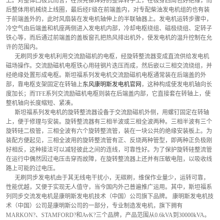
上。对整体凸极式而言，在预先铆焊好的整体转子上，在极身四周包好绝缘，而
后整体用机械绕上线圈，最后经F级在前端盖内，对专配柴油发电机组的也有装
于前端盖外的，此时风扇装在发电机轴伸上的半联轴器上。发电机运转步骤中，
冷空气由后端盖和机座两侧进入发电机内部，冷却电枢绕组、磁极绕组、定转子
铁心等，而后通过前端盖的盖板窗孔把热风排出机外，使发电机的温升控制在允
许的范围内。
      无刷同步发电机利用交流励磁机的电枢，经旋转整流器变成直流供给发电机
磁场操作。交流励磁机电枢铁心用硅钢片迭压而成，然后嵌以三相交流绕组，并
经绝缘处置形成电枢。斯坦福系列发电机交流励磁机电枢通常装在后端盖的外
部，靠电枢支架固定在转轴上
东风康明斯发电机官网
，这种构成使发电机轴向长
度加长；而TFE系列交流励磁机电枢则装在后端盖内部，它直接套在转轴上，使
整机轴向长度缩短、紧凑。
      斯坦福系列发电机的旋转整流器设备于交流励磁机外侧，用螺钉固定在转轴
上，便于修理与安装。旋转整流器有三相半波或三相全波两种。三相半波有三个
旋转硅二极管，三相全波有六个旋转整流管，装在一块公共的绝缘安装板上。为
装配方便起见，三相全波用的旋转整流管有正、反烧两种管型，即两种正负极刚
好相反，这种接法可以减轻彼此之间的连线，可靠性好。为了保护旋转硅整流管
在运行中偶然因过电压击穿而故障，在旋转整流器上还并有压敏电阻，以吸收线
路上可能的过电压。
      无刷同步发电机由于其无线电干扰小，无碳刷，维保作业量少，运转可靠，
性能优越，又便于实现无人值守，当今国内外己普遍推广运用。其中，斯坦福系
列同步交流发电机是康明斯发电机技术（中国）公司旗下品牌。 康明斯发电机技
术（中国）公司是康明斯公司的一部分，专业制造发电机，旗下拥有
MARKON?、STAMFORD?和AvK?三个品牌，产品范围从0.6kVA到30000kVA。