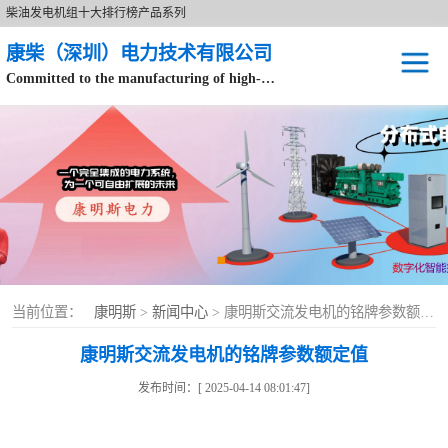
柴油发电机组十大排行榜产品系列
康柴（深圳）电力技术有限公司
Committed to the manufacturing of high-end brand diesel generator sets.
针对数据中心、飞机场等渠道类客户不在本公司服务范围内。
开架式
静音型
移动电站
康明斯配件
当前位置：
康明斯
>
新闻中心
> 康明斯交流发电机的铭牌参数额定值
设备租赁
康明斯交流发电机的铭牌参数额定值
原装康明斯电力
发布时间：[ 2025-04-14 08:01:47]