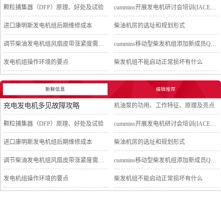
颗粒捕集器（DFP）原理、好处及试验
cummins开展发电机研讨会培训(IACET)认证工作
进口康明斯发电机组后期维修成本
柴油机房的选址和规划形式
调节柴油发电机组风扇皮带涨紧度需要注意哪些
cummins移动型柴发机组添加新成员QSB5-G11系列
发电机组操作环境的要点
柴发机组不能启动正常损坏有什么
新鲜信息
编辑推荐
充电发电机多见故障攻略
机油泵的功用、工作特征、原理及亮点
颗粒捕集器（DFP）原理、好处及试验
cummins开展发电机研讨会培训(IACET)认证工作
进口康明斯发电机组后期维修成本
柴油机房的选址和规划形式
调节柴油发电机组风扇皮带涨紧度需要注意哪些
cummins移动型柴发机组添加新成员QSB5-G11系列
发电机组操作环境的要点
柴发机组不能启动正常损坏有什么