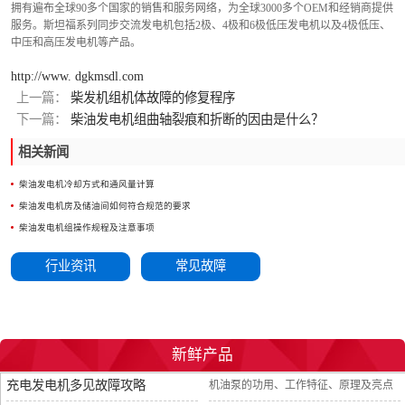
拥有遍布全球90多个国家的销售和服务网络，为全球3000多个OEM和经销商提供
服务。斯坦福系列同步交流发电机包括2极、4极和6极低压发电机以及4极低压、
中压和高压发电机等产品。
http://www. dgkmsdl.com
上一篇：
柴发机组机体故障的修复程序
下一篇：
柴油发电机组曲轴裂痕和折断的因由是什么？
相关新闻
柴油发电机冷却方式和通风量计算
柴油发电机房及储油间如何符合规范的要求
柴油发电机组操作规程及注意事项
行业资讯
常见故障
新鲜产品
充电发电机多见故障攻略
机油泵的功用、工作特征、原理及亮点