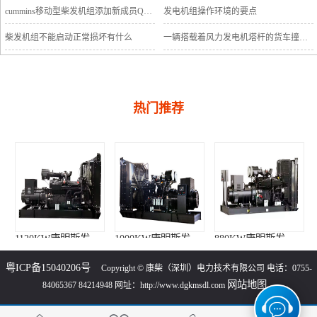
cummins移动型柴发机组添加新成员QSB5-G11系列
发电机组操作环境的要点
柴发机组不能启动正常损坏有什么
一辆搭载着风力发电机塔杆的货车撞上车行天桥导致道路交通中断
热门推荐
1120KW康明斯发电机组（KTA50-G3柴油机）
1000KW康明斯发电机组（KTA38-G9柴油机）
880KW康明斯发电机组（KTA38-G5柴油机）
粤ICP备15040206号
Copyright © 康柴（深圳）电力技术有限公司 电话：0755-
网站地图
84065367 84214948 网址：http://www.dgkmsdl.com