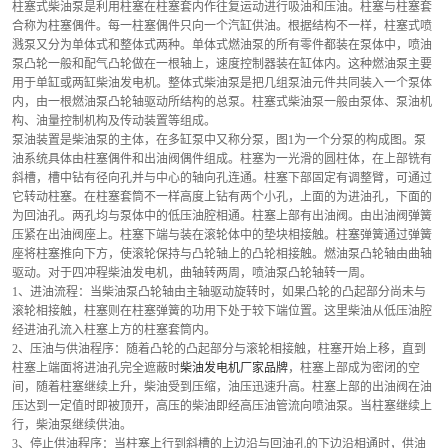
柱塞式柴油泵是利用柱塞在柱塞套内作往复运动进行吸油和压油。柱塞与柱塞套
合称为柱塞偶件。每一柱塞偶件只向一个汽缸供油。根据结构不一样，柱塞式喷
溅泵又分为单体式和整体式两种。单体式燃油泵的所有零件都装在泵体中，喷油
泵凸轮一般和配气凸轮做在一根轴上，速度控制器装在缸体内。这种燃油泵主要
用于单缸或两缸柴油发电机。整体式柴油泵是把几组泵油元件共同装入一个泵体
内，由一根燃油泵凸轮轴驱动所结构的总泵。柱塞式柴油泵一般由泵体、泵油机
构、油量控制机构及传动装置等组成。
泵油装置是柴油泵的主体，在多缸泵中又称分泵，图1为一个分泵的构成图。泵
油系统具体由柱塞偶件和出油阀偶件组成。柱塞为一光滑的圆柱体，在上部铣有
斜槽，槽中钻有径向孔并与中心的轴向孔连通。柱塞下部固定有调整臂，可通过
它转动柱塞。在柱塞套筒不一样高度上钻有两个小孔，上面的为进油孔，下面的
为回油孔。两孔均与泵体中的低压油腔相通。柱塞上部有出油阀。由出油阀弹簧
压紧在出油阀座上。柱塞下端与装在滚轮体中的垫块相接触。柱塞弹簧通过弹簧
座将柱塞推向下方，使滚轮保持与凸轮轴上的凸轮相接触。燃油泵凸轮轴由曲轴
驱动。对于四冲程柴油发电机，曲轴转两周，喷油泵凸轮轴转一周。
1、进油流程：当柴油泵凸轮轴由主轴驱动旋转时，如果凸轮的凸起部分尚未与
滚轮相接触，柱塞则在柱塞弹簧的功用下处于较下端位置。这里柴油从低压油腔
经进油孔流入柱塞上方的柱塞套筒内。
2、压油与供油程序：随着凸轮的凸起部分与滚轮相接触，柱塞开始上移，直到
柱塞上端面将进油孔完全遮蔽时
柴油发电机厂家品牌
，柱塞上部成为密闭的空
间，随着柱塞继续上升，柴油受到压缩，油压迅速升高。柱塞上部的出油阀在油
压达到一定值时即被顶开，高压的柴油即经高压油管流向喷油泵。当柱塞继续上
行，柴油泵继续供油。
3、停止供油程序：当柱塞上行到斜槽的上边沿与回油孔的下边沿相通时，供油