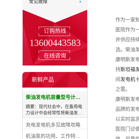
常见故障
作为一家
医院作为
订购热线
并供应持
13600443583
选。柴油
在线咨询
康明斯发
持
斯坦福
新鲜产品
间
发电机
之需。
柴油发电机容量型号计算及选购表
康明斯发
摘要：现代社会中，在备用电
品牌的发
力设计中会经常性将柴油发电
以实时监
机用作备载电源，在其所有数
充电发电机多见故障攻略
据中装置的功率是较重要的一
医院门诊
项指标。如果功率过小将无法
机油泵的功用、工作特征、原理及亮点
为您的用电设备供电；如果功
效、可靠