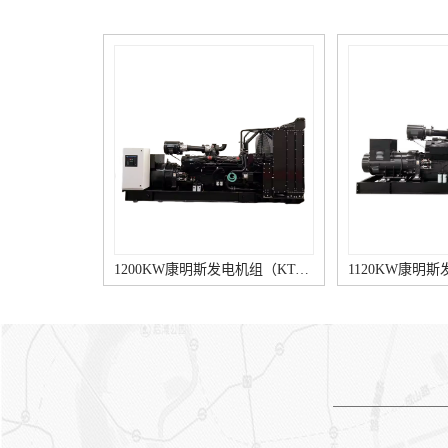
宜超过7台。额定电压为
荷及非消防重要负荷之间的较
230V/400V的机组并机后总功
大者确定发电机的容量康明斯
率不宜超过3000kW。当受并列
室外柴油发电机。（6）有电
条件限制时，可实施分区供
梯和消防水泵负载时，在全电
电。（1）按建筑面积估算，
压直接起动较大一台异步电动
建筑面积在10000㎡以上的建
机情形下，发电机母线电压应
筑按15~20w/㎡，建筑面积在
不低于额定电压的80%，当无
10000㎡以下的建筑按10~15w/
电梯负载时，发电机母线电压
㎡。（2）按配电变压器功率
应不低于额定电压的75%。
估算，占配电变压器的
当条件允许时，电动机可选用
10%~20%。按照我国实际情
降压启动方法。电动机的较小
况，建筑物规模大时取下限，
启动倍数见表1。 外界环境
规模小时取上限。（2）施工
气压、温度、湿度等因素不一
1200KW康明斯发电机组（KTA50-G8柴油机）
图规划阶段应根据一级负荷、
样时，按下表调校系数进行调
消防负载及重要的二级负荷进
校，即：实际功率=额定容量
行计算，并应满足功率较大一
×C。 注：增压柴油机是指康
台电动机的起动要素。（5）
明斯发电机组的柴油机带有增
当康明斯发电机组除为消防、
压器，增压柴油机作业时，燃
安防等负载供电，同时还为其
烧所需的空气是经增压后送入
它非消防重要负载（如：宴会
柴油机。 为了覆盖各供电
厅、大型商业营业厅、高级客
装置（负荷）的不同要求、性
房、计算机房等照明及部分客
能等级划分为： 连接的负