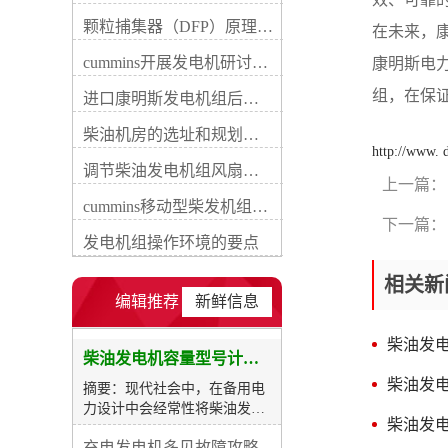
率过大，除了浪费选购成本还
颗粒捕集器（DFP）原理、好处及试验
在未来，
会增加维保费用。因此，我们
首先应当确定用电负荷真实数
cummins开展发电机研讨会培训(IACET)认证工作
康明斯电
据，并通过瞬态电流起动系数
组，在保
计算出较终装置的功率，才能
进口康明斯发电机组后期维修成本
图1为发电机房典型规划范
柴油机房的选址和规划形式
例，图2为发电机组能量转换
http://www.
流程示意图。民用建筑工程符
调节柴油发电机组风扇皮带涨紧度需要注意哪些
合下列情况之一时，应设置自
上一篇：
备电源，当运行中断供电时间
cummins移动型柴发机组添加新成员QSB5-G11系列
为30s低压 （60s高压）的供
下一篇：
电，可采用快速自动启动的备
发电机组操作环境的要点
用发电机组：1、柴油发电机
容量与台数应根据负荷大小和
相关新
投入顺序以及单台电动机较大
编辑推荐
新鲜信息
起动容量等条件综合确定。当
备用或后备负荷较大时，可选
柴油发
择多机并联运转，备用康明斯
柴油发电机容量型号计算及选购表
发电机组并列台数不宜超过4
柴油发
摘要：现代社会中，在备用电
台，备用柴油发电机组并列不
力设计中会经常性将柴油发电
宜超过7台。额定电压为
柴油发
机用作备载电源，在其所有数
230V/400V的机组并机后总功
充电发电机多见故障攻略