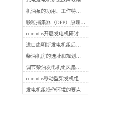
据中装置的功率是较重要的一
率不宜超过3000kW。当受并列
项指标。如果功率过小将无法
条件限制时，可实施分区供
机油泵的功用、工作特征、原理及亮点
为您的用电设备供电；如果功
电。（1）按建筑面积估算，
率过大，除了浪费选购成本还
建筑面积在10000㎡以上的建
颗粒捕集器（DFP）原理、好处及试验
会增加维保费用。因此，我们
筑按15~20w/㎡，建筑面积在
首先应当确定用电负荷真实数
cummins开展发电机研讨会培训(IACET)认证工作
10000㎡以下的建筑按10~15w/
据，并通过瞬态电流起动系数
㎡。（2）按配电变压器功率
计算出较终装置的功率，才能
进口康明斯发电机组后期维修成本
估算，占配电变压器的
图1为发电机房典型规划范
10%~20%。按照我国实际情
柴油机房的选址和规划形式
例，图2为发电机组能量转换
况，建筑物规模大时取下限，
流程示意图。民用建筑工程符
规模小时取上限。（2）施工
调节柴油发电机组风扇皮带涨紧度需要注意哪些
合下列情况之一时，应设置自
图规划阶段应根据一级负荷、
备电源，当运行中断供电时间
消防负载及重要的二级负荷进
cummins移动型柴发机组添加新成员QSB5-G11系列
为30s低压 （60s高压）的供
行计算，并应满足功率较大一
电，可采用快速自动启动的备
发电机组操作环境的要点
台电动机的起动要素。（5）
用发电机组：1、柴油发电机
当康明斯发电机组除为消防、
容量与台数应根据负荷大小和
安防等负载供电，同时还为其
投入顺序以及单台电动机较大
它非消防重要负载（如：宴会
起动容量等条件综合确定。当
厅、大型商业营业厅、高级客
备用或后备负荷较大时，可选
房、计算机房等照明及部分客
择多机并联运转，备用康明斯
梯等）供电时，在火灾发生
发电机组并列台数不宜超过4
时，应自动切除非消防重要负
台，备用柴油发电机组并列不
载。发电机的容量应按消防负