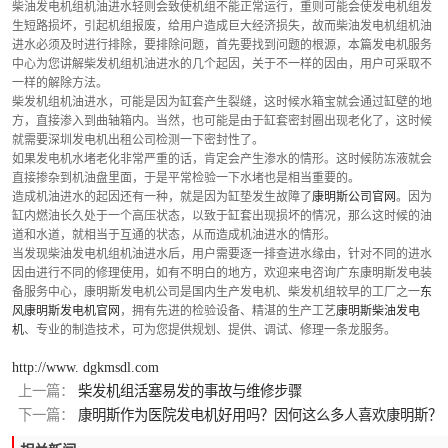
柴油发电机组机油进水轻则会致使机组不能正常运行，重则可能会使发电机组发
生短路损坏，引起机组报废，给用户造成巨大经济损失，故而柴油发电机组机油
进水必须及时进行排除，要排除问题，首先要找到问题的根源，本篇发电机服务
中心为您讲解柴发机组机油进水的几个起因，关于不一样的因由，用户可采取不
一样的解除方法。
柴发机组机油进水，可能是因为缸套产生裂缝，这时候水箱宝就会通过缸壁的地
方，直接渗入到曲轴箱内。当然，也可能是由于缸套密封圈出现老化了，这时候
就需要深圳发电机出租公司检测一下密封性了。
如果发电机水堵老化非常严重的话，肯定会产生渗水的情形。这时候防冻液就会
直接掺杂到机油盘里面，于是平常检验一下水堵也是相当重要的。
造成机油进水的起因还有一种，就是因为缸垫发生故障了
康明斯公司官网
。因为
缸内燃油长久处于一个高压状态，以致于缸套出现损坏的情况，那么这时候的油
道和水道，就相当于互通的状态，从而造成机油进水的情形。
当发现柴油发电机组机油进水后，用户需要逐一排查进水缘由，针对不同的进水
因由进行不同的修理使用，如有不明白的地方，欢迎来电咨询广东康明斯发电装
备服务中心，康明斯发电机公司是国内生产发电机、柴发机组较早的工厂之一
东
风康明斯发电机官网
，拥有先进的检验设备、精湛的生产工艺
康明斯柴油发电
机
、专业的制造技术，可为您提供规划、提供、调试、修理一条龙服务。
http://www. dgkmsdl.com
上一篇：
柴发机组活塞易发的事故与维修步骤
下一篇：
康明斯作为医院发电机好用吗？因何这么多人喜欢康明斯？