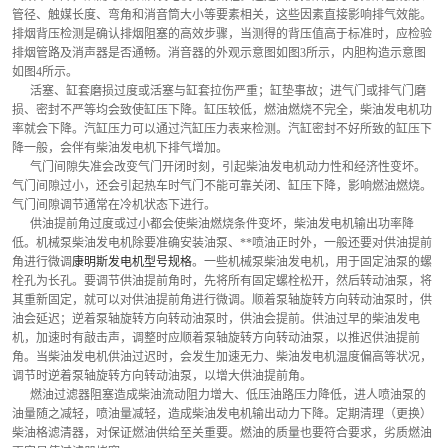
管径、触媒长度、弯角和消音筒大小等要素相关，这些因素直接影响排气效能。
排烟背压检测是确认排烟阻塞的高效步骤，当测得的背压值高于标准时，应检验
排烟管路及消声器是否通畅。消音器的外观示意图如图3所示，内胆构造示意图
如图4所示。
      活塞、缸套磨损过度或活塞与缸套拉伤严重；缸垫事故；进气门或排气门磨
损、密封不严等均会致使缸压下降。缸压较低，燃油燃烧不完全，柴油发电机功
率就会下降。汽缸压力可以通过汽缸压力表来检测。汽缸密封不好所致的缸压下
降一般，会伴有柴油发电机下排气增加。
      气门间隙失准会改变气门开闭时刻，引起柴油发电机动力性和经济性变坏。
气门间隙过小，还会引起热车时气门不能可靠关闭、缸压下降，影响燃油燃烧。
气门间隙调节通常在冷机状态下进行。
      供油提前角过度或过小都会使柴油燃烧条件变坏，柴油发电机输出功率降
低。机械泵柴油发电机除要准确安装油泵、**喷油正时外，一般还要对供油提前
角进行微调
康明斯发电机型号规格
。一些机械泵柴油发电机，用于固定油泵的螺
栓孔为长孔。要调节供油提前角时，先将所有固定螺栓松开，然后转动油泵，将
其重新固定，就可以对供油提前角进行微调。顺着泵轴旋转方向转动油泵时，供
油会延迟；逆着泵轴旋转方向转动油泵时，供油会提前。供油过早的柴油发电
机，加速时有敲击声，调整时应顺着泵轴旋转方向转动油泵，以推迟供油提前
角。当柴油发电机供油过迟时，会发生加速无力、柴油发电机温度偏高等状况，
调节时逆着泵轴旋转方向转动油泵，以增大供油提前角。
      燃油过滤器阻塞造成柴油流动阻力增大、低压油路压力降低，进人喷油泵的
油量随之减轻，喷油量减轻，造成柴油发电机输出动力下降。定期清理（更换）
柴油格滤清器，对保证燃油供给至关重要。燃油的质量也要符合要求，劣质燃油