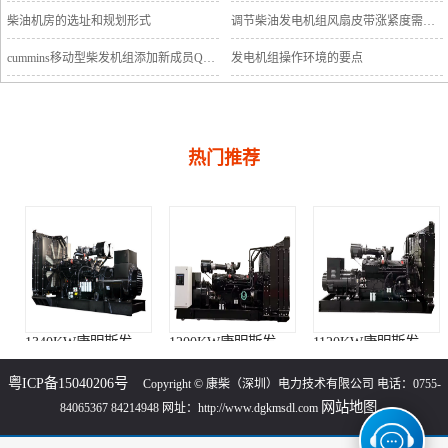
柴油机房的选址和规划形式
调节柴油发电机组风扇皮带涨紧度需要注意哪些
cummins移动型柴发机组添加新成员QSB5-G11系列
发电机组操作环境的要点
热门推荐
1340KW康明斯发电机组（KTA50-GS8柴油机）
1200KW康明斯发电机组（KTA50-G8柴油机）
1120KW康明斯发电机组（KTA50-G3柴油机）
粤ICP备15040206号
Copyright © 康柴（深圳）电力技术有限公司 电话：0755-
网站地图
84065367 84214948 网址：http://www.dgkmsdl.com