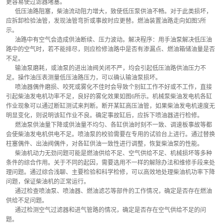
更容易使过滤器堵塞。
      低压油路阻塞，柴油流动阻力增大，致使低压泵供油不畅。对于此类损坏，
应拆卸检验油管，发现油管弯折或事故时应更替。燃油装置油路走向如图5所
示。
      油路中有空气会造成供油断续、压力波动。解决程序：用手油泵解决低压油
路中的空气时，若不能排尽，则应检修油路中是否有渗漏点、燃油箱储油量是否
不足。
      输油泵磨耗，或油泵的进出油阀关闭不严，均会引起低压油路供油压力不
足。操作油压表测量低压油路压力，可以确认输油泵损坏。
      喷油器偶件磨损、咬死或雾化不佳时会导致个别缸工作不好或不工作，直接
引起柴油发电机功率不足，良好的雾化效果如图6所示。机械泵柴油发电机各缸
作业现象可以通过断缸测试来判断。断开某缸高压油管，如果柴油发电机速度无
明显变化，则说明该缸作业不良。确定事故缸后，应拆下喷油器进行检修。
      燃油泵供油量下降或供油量不均匀、各缸供油时刻不一致、调速板事故等都
会使柴油发电机供电不足。喷油泵的校验需要在专用的试验台上进行。通过替换
柱塞偶件、出油阀偶件，对各缸供油一致性进行调整，恢复柴油泵的性能。
      柴油机动力无劲问题可能是燃油供给不足、空气供给不足、机械损坏等多种
条件的综合作用。关于不同的起因，需要选用不一样的解除办法和维修手段来处
理问题。通过综合浅聊、主要检验和科学检修，可以高效地处理柴油机功率下降
问题，保证柴油机的正常运行。
      通过检查喷油泵、喷油器、燃油滤芯等部件的工作情况，确定是否存在燃油
供给不足问题。
      通过检测空气过滤器和进气管路的情况，确定是否存在空气供给不足的问
题。