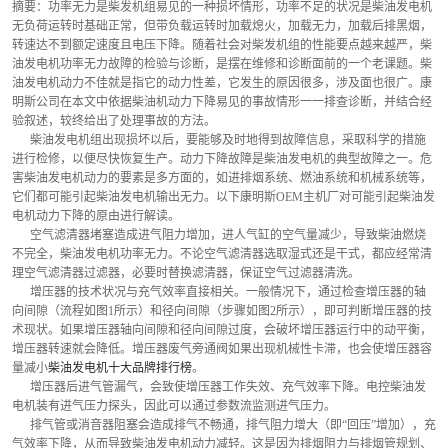
摘要：功率无力是柴发机组易见的一种损坏情形，功率不足的状况是柴油发电机
无负荷运转时基础正常，但带负载运转时加载熄火，加载无力，加载后排黑烟，
转速达不到额定速度且电压下降。随着社会对柴发机组的性能要点越来越严，柴
油发电机功率无力故障的检验与诊断，是摆在维修和诊断面前的一个老课题。柴
油发电机动力不佳就是指它的动力性差，它发生的原因很多，涉及面也很广。康
明斯公司在本文中依据柴油机动力下降易见的事故情形一一排查诊断，并结合经
验叙述，较终给出了处理事故的方法。
      柴油发电机组出现损坏以后，要能够及时地得到故障信息，采取科学的措施
进行检修，以便尽快恢复生产。动力下降故障是柴油发电机的典型故障之一。危
害柴油发电机动力的要素是多方面的，如进排烟系统、燃油系统和机械系统等，
它们都可能引起柴油发电机输出无力。以下康明斯OEM主机厂对可能引起柴油发
电机动力下降的原由进行解读。
      空气滤清器堵塞造成进气阻力增加，进人气缸的空气量减少，导致柴油燃烧
不完全，柴油发电机功率无力。不论空气滤清器选取湿式还是干式，都应经常清
理空气滤清器过滤器，必要时替换滤清器，保证空气过滤器清洗。
      增压器的技术状况与充气效率直接相关。一般情况下，通过检查增压器的轴
向间隙（流程如图1所示）和径向间隙（步骤如图2所示），即可判断增压器的技
术现状。如果增压器轴向间隙和径向间隙过度，会破坏增压器运行中的动平衡，
增压器转速就会降低。增压器废气旁通阀如果出现机械性卡滞，也会使增压器容
量减小
柴油发电机十大品牌排行榜
。
      增压器后进气管漏气，会致使增压器工作失效、充气效率下降。电控柴油发
电机装有进气压力探头，因此可以通过参数流监测进气压力。
      排气管或消音器阻塞会造成排气不畅通，排气阻力增大（即“回压”增加），充
气效率下降，从而导致柴油发电机动力减轻。这是因为排烟阻力与排烟管规划、