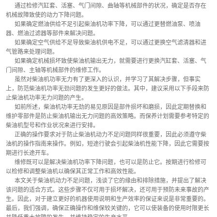
      通过检修汽缸套、活塞、气门间隙、曲轴等机械部件的状况，确定是否存在
机械故障致使的动力下降问题。
      如果确定燃油供给不足引起柴油机功率下降，可以通过更替燃油泵、喷油
器、燃油过滤器等部件来解决问题。
      如果确定空气供给不足导致柴油机供电不足，可以通过更换空气滤清器和进
气管路来处理问题。
      如果确定机械损坏致使柴油机输出无力，就需要进行更换汽缸套、活塞、气
门间隙、主轴等机械部件的维修工作。
      虽然对柴油机功率无力有了更深入的认识，并学习了其解决步骤，但事实
上，防范柴油机功率无劲问题的发生更好的做法。其中，建议采用以下手段来防
止柴油机功率无力问题的产生。
      如前所述，柴油机功率无劲的易见原因是部件损坏和磨损，因此定期替换和
维护零部件是防止柴油机输出无力问题的高效策略。而保养计划需要参考特定的
柴油机型号和作业状况来进行安排。
      正确的操作要求对于防止柴油机动力不足问题同样很重要，因此必须遵守柴
油机的操作指南来操作。例如，短途行驶会引起柴油机性能下降，因此它需要按
期进行长途开车。
      维修既可以是解决柴油机功率下降问题，也可以是防止它。按期进行检修可
以检修和调整柴油机以确保其正常工作和高效性能。
      本文关于柴油机动力不足问题，浅谈了它的缘由和排除措施，并提出了解决
该问题的适合方式。这些步骤不仅可用于损坏解决，还可用于预防未来事故的产
生。因此，对于建立更好的机器使用说明和生产效率的保证来说是非常重要的。
最后，我们强调，确保正确操作和维保较关键的，它可以使装备的使用时限更长