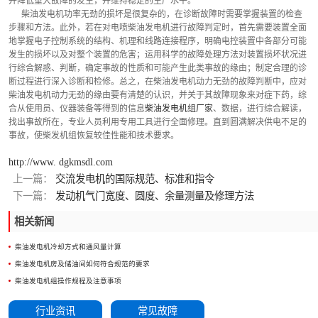
并降低重大故障的发生，并维持稳定的生产水平。
      柴油发电机功率无劲的损坏是很复杂的，在诊断故障时需要掌握装置的检查
步骤和方法。此外，若在对电喷柴油发电机进行故障判定时，首先需要装置全面
地掌握电子控制系统的结构、机理和线路连接程序，明确电控装置中各部分可能
发生的损坏以及对整个装置的危害；运用科学的故障处理方法对装置损坏状况进
行综合解惑、判断，确定事故的性质和可能产生此类事故的缘由；制定合理的诊
断过程进行深入诊断和检修。总之，在柴油发电机动力无劲的故障判断中，应对
柴油发电机动力无劲的缘由要有清楚的认识，并关于其故障现象来对症下药，综
合从使用员、仪器装备等得到的信息
柴油发电机组厂家
、数据，进行综合解读，
找出事故所在，专业人员利用专用工具进行全面修理。直到圆满解决供电不足的
事故，使柴发机组恢复较佳性能和技术要求。
http://www. dgkmsdl.com
上一篇：
交流发电机的国际规范、标准和指令
下一篇：
发动机气门宽度、圆度、余量测量及修理方法
相关新闻
柴油发电机冷却方式和通风量计算
柴油发电机房及储油间如何符合规范的要求
柴油发电机组操作规程及注意事项
行业资讯
常见故障