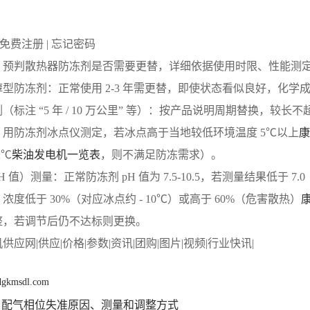
 免费注册 | 忘记密码
：预判散热器防冻剂是否需要更替，详细依据使用时限、性能测
型防冻剂：正常使用 2-3 年需更替，即使状态看似良好，化学
（标注 “5 年 / 10 万公里” 等）：按产品说明周期替换，较长不超
：用防冻剂冰点仪测定，若冰点高于当地较低环境温度 5℃以上
康
2℃
柴油发电机一览表
，则不满足防冻需求）。
H 值）测量：正常防冻剂 pH 值为 7.5-10.5，若测量结果低于
浓度低于 30%（对应冰点约 - 10℃）或高于 60%（危害散热）
整，若调节后仍不达标则更换。
应网|供应|价格|参数|资讯|团购|图片|视频|行业快讯|
 dgkmsdl.com
配气相位失准原因、测量和调整方式