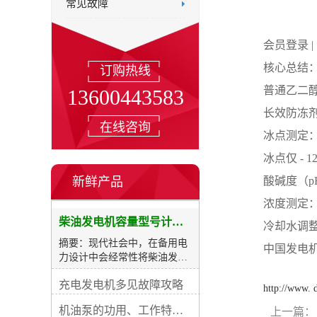
常见故障
会员登录 |
核心总结
订购热线
普通乙二醇
13600443583
长效防冻剂
在线咨询
冰点测定
冰点仅 - 1
新鲜产品
酸碱度（p
浓度测定：
柴油发电机容量型号计算及选购表
冷却水调
摘要：现代社会中，在备用电
中国发电机供
力设计中会经常性将柴油发电
机用作备载电源，在其所有数
充电发电机多见故障攻略
据中装置的功率是较重要的一
http://www.
项指标。如果功率过小将无法
机油泵的功用、工作特征、原理及亮点
上一篇：
为您的用电设备供电；如果功