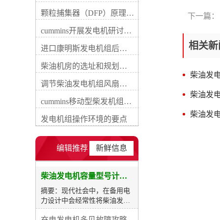
率过大，除了浪费选购成本还
颗粒捕集器（DFP）原理、好处及试验
下一篇：
会增加维保费用。因此，我们
首先应当确定用电负荷真实数
cummins开展发电机研讨会培训(IACET)认证工作
据，并通过瞬态电流起动系数
相关新
计算出较终装置的功率，才能
进口康明斯发电机组后期维修成本
图1为发电机房典型规划范
柴油机房的选址和规划形式
例，图2为发电机组能量转换
柴油发
流程示意图。民用建筑工程符
调节柴油发电机组风扇皮带涨紧度需要注意哪些
合下列情况之一时，应设置自
柴油发
备电源，当运行中断供电时间
cummins移动型柴发机组添加新成员QSB5-G11系列
为30s低压 （60s高压）的供
柴油发
电，可采用快速自动启动的备
发电机组操作环境的要点
用发电机组：1、柴油发电机
容量与台数应根据负荷大小和
投入顺序以及单台电动机较大
编辑推荐
新鲜信息
起动容量等条件综合确定。当
备用或后备负荷较大时，可选
择多机并联运转，备用康明斯
柴油发电机容量型号计算及选购表
发电机组并列台数不宜超过4
摘要：现代社会中，在备用电
台，备用柴油发电机组并列不
力设计中会经常性将柴油发电
宜超过7台。额定电压为
机用作备载电源，在其所有数
230V/400V的机组并机后总功
充电发电机多见故障攻略