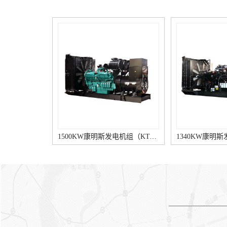
宜超过7台。额定电压为
荷及非消防重要负荷之间的较
230V/400V的机组并机后总功
大者确定发电机的容量康明斯
率不宜超过3000kW。当受并列
室外柴油发电机。（6）有电
条件限制时，可实施分区供
梯和消防水泵负载时，在全电
电。（1）按建筑面积估算，
压直接起动较大一台异步电动
建筑面积在10000㎡以上的建
机情形下，发电机母线电压应
筑按15~20w/㎡，建筑面积在
不低于额定电压的80%，当无
10000㎡以下的建筑按10~15w/
电梯负载时，发电机母线电压
㎡。（2）按配电变压器功率
应不低于额定电压的75%。
估算，占配电变压器的
当条件允许时，电动机可选用
10%~20%。按照我国实际情
降压启动方法。电动机的较小
况，建筑物规模大时取下限，
启动倍数见表1。 外界环境
规模小时取上限。（2）施工
气压、温度、湿度等因素不一
1500KW康明斯发电机组（KTA50-G15A柴油机）
1340KW康明斯发电机组（KTA50-GS8柴油机）
图规划阶段应根据一级负荷、
样时，按下表调校系数进行调
消防负载及重要的二级负荷进
校，即：实际功率=额定容量
行计算，并应满足功率较大一
×C。 注：增压柴油机是指康
台电动机的起动要素。（5）
明斯发电机组的柴油机带有增
当康明斯发电机组除为消防、
压器，增压柴油机作业时，燃
安防等负载供电，同时还为其
烧所需的空气是经增压后送入
它非消防重要负载（如：宴会
柴油机。 为了覆盖各供电
厅、大型商业营业厅、高级客
装置（负荷）的不同要求、性
房、计算机房等照明及部分客
能等级划分为： 连接的负