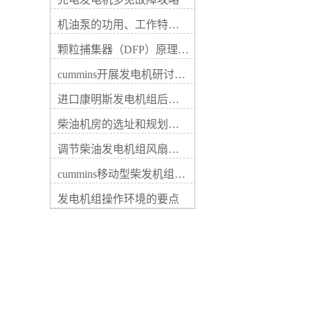
据中装置的功率是较重要的一
率不宜超过3000kW。当受并列
项指标。如果功率过小将无法
条件限制时，可实施分区供
机油泵的功用、工作特征、原理及亮点
为您的用电设备供电；如果功
电。（1）按建筑面积估算，
率过大，除了浪费选购成本还
建筑面积在10000㎡以上的建
颗粒捕集器（DFP）原理、好处及试验
会增加维保费用。因此，我们
筑按15~20w/㎡，建筑面积在
首先应当确定用电负荷真实数
cummins开展发电机研讨会培训(IACET)认证工作
10000㎡以下的建筑按10~15w/
据，并通过瞬态电流起动系数
㎡。（2）按配电变压器功率
计算出较终装置的功率，才能
进口康明斯发电机组后期维修成本
估算，占配电变压器的
图1为发电机房典型规划范
10%~20%。按照我国实际情
柴油机房的选址和规划形式
例，图2为发电机组能量转换
况，建筑物规模大时取下限，
流程示意图。民用建筑工程符
规模小时取上限。（2）施工
调节柴油发电机组风扇皮带涨紧度需要注意哪些
合下列情况之一时，应设置自
图规划阶段应根据一级负荷、
备电源，当运行中断供电时间
消防负载及重要的二级负荷进
cummins移动型柴发机组添加新成员QSB5-G11系列
为30s低压 （60s高压）的供
行计算，并应满足功率较大一
电，可采用快速自动启动的备
发电机组操作环境的要点
台电动机的起动要素。（5）
用发电机组：1、柴油发电机
当康明斯发电机组除为消防、
容量与台数应根据负荷大小和
安防等负载供电，同时还为其
投入顺序以及单台电动机较大
它非消防重要负载（如：宴会
起动容量等条件综合确定。当
厅、大型商业营业厅、高级客
备用或后备负荷较大时，可选
房、计算机房等照明及部分客
择多机并联运转，备用康明斯
梯等）供电时，在火灾发生
发电机组并列台数不宜超过4
时，应自动切除非消防重要负
台，备用柴油发电机组并列不
载。发电机的容量应按消防负