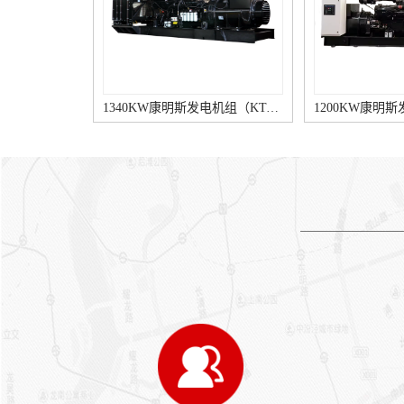
梯等）供电时，在火灾发生
载只规定基础的电压和频率参
时，应自动切除非消防重要负
数，实用于照明和大概的电气
载。发电机的容量应按消防负
负载。 电压特性与电网类
荷及非消防重要负荷之间的较
似，当负载发生变化时，允许
大者确定发电机的容量康明斯
暂时的然而是允许的电压和频
室外柴油发电机。（6）有电
率的偏差，适用于照明、水
1340KW康明斯发电机组（KTA50-GS8柴油机）
梯和消防水泵负载时，在全电
泵、风机等。 连接的设备
压直接起动较大一台异步电动
对发电机的电压、频率和波形
机情形下，发电机母线电压应
有特别严格要求，实用于电信
不低于额定电压的80%，当无
负载和晶闸管控制的装备。
电梯负载时，发电机母线电压
连接的装备对发电机的电压、
应不低于额定电压的75%。
频率和波形有特别严格要点，
当条件允许时，电动机可选用
实用于数据处理装备和计算机
降压启动方法。电动机的较小
装置。2、为响应节能等绿色
启动倍数见表1。 外界环境
规划理念，宜尽量选择机组外
气压、温度、湿度等因素不一
形尺寸小、组成紧凑、毛重
样时，按下表调校系数进行调
轻、且耗油和辅助装置少的产
校，即：实际功率=额定容量
品康明斯柴油发电机控制面
×C。 注：增压柴油机是指康
板，以减小机房的面积和高
明斯发电机组的柴油机带有增
800KW康明斯发电机组（KTA38-G2A柴油机）
度。3、宜采取高速康明斯发
压器，增压柴油机作业时，燃
电机组和无刷励磁交流同步发
烧所需的空气是经增压后送入
电机，并选用耗油率少、效率
柴油机。 为了覆盖各供电