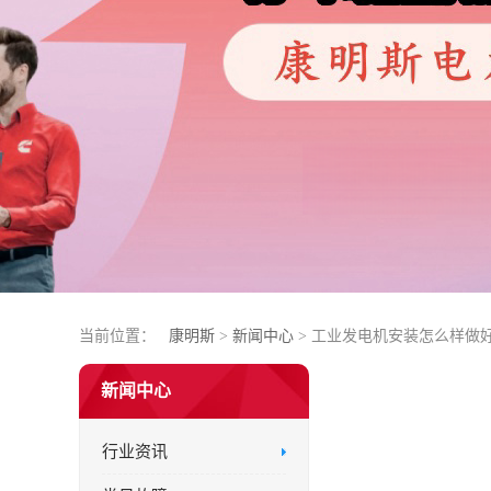
当前位置：
康明斯
>
新闻中心
> 工业发电机安装怎么样做
新闻中心
行业资讯