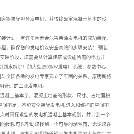
知道将装配哪台发电机，并较终确定混凝土基本的设
安装计划。有许多因素会危害柴油发电机的成功装配，
程，确保您的发电机以安全高效的步骤安装： 预装
预安装阶段，您需要从计算建筑或设施所需的电力开
到水解除厂的大型2500kW发电厂系统，参数中心，
间与全国各地的发电专家建立了牢固的关系。康明斯将
选用合适的工业发电机。
的混凝土基本了。混凝土地基的形状、尺寸、占地面积
空间不足，不能安全装配发电机 进入和维护的空间不
花点时间探求您的发电机混凝土基本规划，并计划一个
司的团队可以帮助您找到一个可靠的承包商，无论您在
计算步骤，这将使他们能够确定发电机混凝土垫的完美