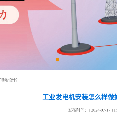
好场地设计？
工业发电机安装怎么样做
发布时间：[ 2024-07-17 11:5