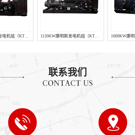
1200KW康明斯发电机组（KTA50-G8柴油机）
1120KW康明斯发电机组（KTA50-G3柴油机）
联系我们
140KW康明斯发电机组（6BTAA5.9-G12柴油机）
150KW康明斯发电机组（QSB6.7-G3柴油机）