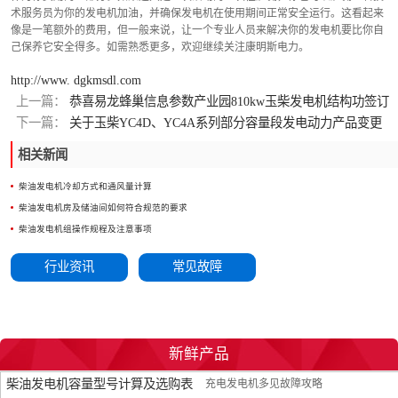
术服务员为你的发电机加油，并确保发电机在使用期间正常安全运行。这看起来
像是一笔额外的费用，但一般来说，让一个专业人员来解决你的发电机要比你自
己保养它安全得多。如需熟悉更多，欢迎继续关注康明斯电力。
http://www. dgkmsdl.com
上一篇：
恭喜易龙蜂巢信息参数产业园810kw玉柴发电机结构功签订
下一篇：
关于玉柴YC4D、YC4A系列部分容量段发电动力产品变更
通知
相关新闻
柴油发电机冷却方式和通风量计算
柴油发电机房及储油间如何符合规范的要求
柴油发电机组操作规程及注意事项
行业资讯
常见故障
新鲜产品
柴油发电机容量型号计算及选购表
充电发电机多见故障攻略