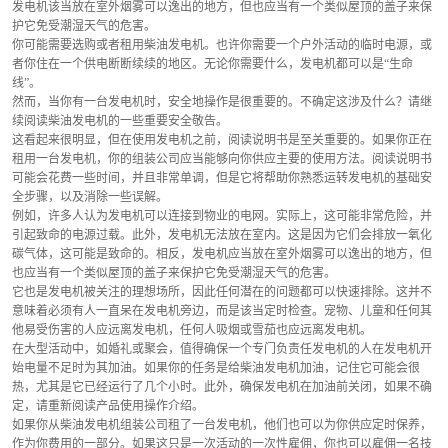
发电机该当放在室外烟雾可以逸出的地方，但也应当有一个类似屋顶的盖子来保
护它免受潮湿天气的危害。
你可能需要选购或者租用柴油发电机。也许你需要一个户外活动的临时电源，或
者你住在一个供电断断续续的地区。无论你需要什么，发电机都可以是“生命
线”。
然而，当你有一台发电机时，安全地操作是很重要的。不确定这涉及什么？请继
续阅读柴油发电机的一些重要安全敬告。
这看起来很明显，但在使用发电机之前，阅读说明书是至关重要的。如果你正在
租用一台发电机，你的组装公司应当能够向你供应主要的使用方法。阅读说明书
可能会花费一些时间，并且非常单调，但是它将帮助你熟悉运转发电机的基础安
全步骤，以及消除一些误解。
例如，许多人认为发电机可以连接到物业的电网。实际上，这可能非常危险，并
引起致命的电源过载。此外，发电机无法放在室内。这是因为它们会排放一氧化
碳气体，这可能是致命的。相反，发电机应当放在室外烟雾可以逸出的地方，但
也应当有一个类似屋顶的盖子来保护它免受潮湿天气的危害。
它也是发电机被关注的理想场所，因此任何潜在的问题都可以快速排除。这并不
意味着必须有人一直呆在发电机旁边，而是该当定时检查。宠物、儿童和任何其
他易受伤害的人应远离发电机，任何人吸烟或雪茄也应远离发电机。
在大型活动中，如婚礼或聚会，值得确保一个专门负责任发电机的人在发电机开
始电量不足时为其加油。如果你的任务是给柴油发电机加油，记住它可能会很
热，尤其是它已经运行了几个小时。此外，确保发电机在加油前关闭，如果不确
定，请重新阅读产品使用操作介绍。
如果你从柴油发电机组装公司租了一台发电机，他们也可以为你供应定时保养，
作为你费用的一部分。如果这只是一次活动的一次性雇佣，你也可以雇佣一名技