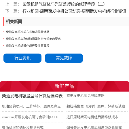
上一篇：
柴发机组气缸体与汽缸盖裂纹的修理手段（二）
下一篇：
行业新闻-康明斯发电机公司动态-康明斯发电机组行业资讯
相关新闻
柴油发电机冷却方式和通风量计算
柴油发电机房及储油间如何符合规范的要求
柴油发电机组操作规程及注意事项
行业资讯
常见故障
新鲜产品
柴油发电机容量型号计算及选购表
充电发电机多见故障攻略
机油泵的功用、工作特征、原理及亮点
颗粒捕集器（DFP）原理、好处及试验
cummins开展发电机研讨会培训(IACET)认证工作
进口康明斯发电机组后期维修成本
柴油机房的选址和规划形式
调节柴油发电机组风扇皮带涨紧度需要注意哪些