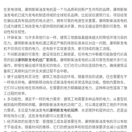
在发电领域，康明斯柴油发电机是一个与品质和创新产生共鸣的品牌，康明斯柴
油发电机已成为发电机制造领域的全球知名品牌。比如说在建筑行业，项目经常
在偏远或具有挑战性的地点进行，拥有可靠的电源至关重要。康明斯柴油发电机
已成为建筑工地改变电力提供规则的解决步骤，供应无缝运营所需的可靠性、移
动性和合规性。
1. 环保省油：与许多其他行业一样，建筑工地面临着越来越大的降低环境污染的
压力。康明斯柴油发电机通过满足严格的排放标准来应对这一问题。康明斯发电
机不仅供应可靠的电力，还有助于实现更清洗、更可持续的施工流程。
2. 不间断进展的可靠性：建设项目的工期很紧，任何电力中断都可能致使代价高
昂的延误
康明斯发电机组厂家排名
。康明斯柴油发电机以其可靠性而被许多行业
操作，即使在偏远或环境恶劣的地点，它们也可以供应连续的电力，确保建筑设
备和工具顺利运行并且关键过程不会中断。
3. 便于运输性和灵活性：建筑工地是动态环境，随着项目的进展，往往需要在不
一样地点供电。康明斯移动拖车式柴油发电机非常适用此功能。借助内置拖车，
它们可以轻松地在现场移动，在需要的地方精确输送电力，这种移动性提高了施
工过程的效率。
4. 多功能性，满足不一样的电力需求：建筑工地需要多种运用的电力，从重型机
械到临时照明和供暖。康明斯柴油发电机功用广泛，可以满足建筑工地的不同电
力需求。无论是为柴油发电机
康明斯发电机铭牌
、水泥搅拌机提供动力，还是运
转现场办公室，这些发电机都可以处置负载。
5. 经济高效的处理方案：管理施工成本是首要任务，康明斯柴油发电机可以有助
于节省成本。随着时间的推移，它们的燃油效率和较低的维保要求会减小运营费