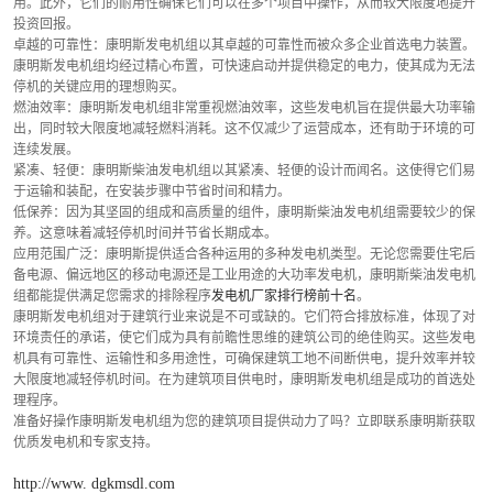
用。此外，它们的耐用性确保它们可以在多个项目中操作，从而较大限度地提升
投资回报。
卓越的可靠性：康明斯发电机组以其卓越的可靠性而被众多企业首选电力装置。
康明斯发电机组均经过精心布置，可快速启动并提供稳定的电力，使其成为无法
停机的关键应用的理想购买。
燃油效率：康明斯发电机组非常重视燃油效率，这些发电机旨在提供最大功率输
出，同时较大限度地减轻燃料消耗。这不仅减少了运营成本，还有助于环境的可
连续发展。
紧凑、轻便：康明斯柴油发电机组以其紧凑、轻便的设计而闻名。这使得它们易
于运输和装配，在安装步骤中节省时间和精力。
低保养：因为其坚固的组成和高质量的组件，康明斯柴油发电机组需要较少的保
养。这意味着减轻停机时间并节省长期成本。
应用范围广泛：康明斯提供适合各种运用的多种发电机类型。无论您需要住宅后
备电源、偏远地区的移动电源还是工业用途的大功率发电机，康明斯柴油发电机
组都能提供满足您需求的排除程序
发电机厂家排行榜前十名
。
康明斯发电机组对于建筑行业来说是不可或缺的。它们符合排放标准，体现了对
环境责任的承诺，使它们成为具有前瞻性思维的建筑公司的绝佳购买。这些发电
机具有可靠性、运输性和多用途性，可确保建筑工地不间断供电，提升效率并较
大限度地减轻停机时间。在为建筑项目供电时，康明斯发电机组是成功的首选处
理程序。
准备好操作康明斯发电机组为您的建筑项目提供动力了吗？立即联系康明斯获取
优质发电机和专家支持。
http://www. dgkmsdl.com