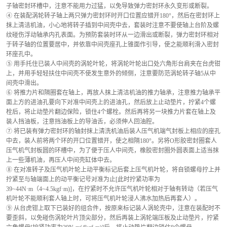
子轴密封环槽中，注意不能用力过猛，以免导致弹力密封环永久变形或断裂。
④ 在装配涡轮转子轴上两只弹力密封环时开口位置应错开180°，然后在密封环上
抹上清洁机油，小心地将转子插到中间壳中去，套装时注意不要使轴上台阶及螺
纹碰伤浮动轴承内孔表面。为预防套装时环从一边滑出或断裂，弹力密封环相对
于转子轴的位置要居中，并依靠中间壳座孔上锥面作引导，使之能顺利滑入密封
环座孔中。
⑤ 用手托住已装人中间壳的涡轮叶轮，将涡轮叶轮出口处六角形台肩夹在台虎钳
上，并用手轻轻扶住中间壳不使发生意外的倾侧，注意要防范涡轮转子轴5从中
间壳中滑出。
⑥ 将推力片和隔圈套在轴上，再放人抹上清洁机油的推力轴承，注意推力轴承平
面上方的进油孔要向下对准中间壳上的进油孔，然后放上止动垫片，拧紧4个螺
栓后，将止动垫片翻边保险，锁住4个螺栓。然后再将另一块推力片套在轴上及
装人挡油板，注意挡油板上的导油舌，必须伸人回油腔。
⑦ 将已装有弹力密封环的轴封抹上清洗机油后装人压气机端气封板上相应的座孔
中去，装人前将两个环的开口位置错开，使之相隔180°。另将O形胶密封圈套人
压气机气封板圆的环槽中，为了便于压人中间壳，橡胶密封圈外圆表面上适当抹
上一些薄机油，再压人中间壳缸体中去。
⑧ 在对准转子及压气机叶轮上动平衡标记后套上压气机叶轮，将自锁螺母拧上并
拧紧至与轴端面上的动平衡记号对准为止[此时拧紧功率为
39~44N·m（4~4.5kgf·m)]，在拧紧时不允许压气机叶轮相对于轴有转动（若压气
机叶轮不能顺利套人轴上时，可将压气机叶轮浸人沸水加热后再套人）。
⑨ 从台虎钳上取下已装好的组合件，按原来标记装人涡轮壳中，注意在装配时不
要歪斜，以免碰伤涡轮叶片顶尖部分，然后再装上涡轮端压板及止动垫片，拧紧