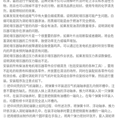
吹净，最后进行干燥处理。这种对策不仅可以除掉叶片及叶轮上浮灰和水溶性污
物，而且也可以除掉不溶于水的污物，故清洗品质比较好。使用专用的化学清洗
剂，能取得较好的效果。
如果发现发电机组尾气中有大量白烟或黑烟，说明涡轮增压器可能产生问题。白
烟可能是因为涡轮增压器渗油，而黑烟可能是由于燃油不完全燃烧。
涡轮增压器进气管的内部一般会有油渍，如果发现油渍的数量增多，说明涡轮增
压器可能存在渗油的问题。
涡轮增压器的轮叶片是一个很重要的部件，如果叶片出现断裂或者磨耗，将会危
害涡轮增压器的工作效率，致使功率无力或噪声增加。
涡轮增压器轴承的故障通常会致使轰鸣声。可以通过在发电机怠速时听到引擎舱
内的声音来预判轴承是否有问题。
涡轮增压器会通过压力表来显示增压器的作业状态。如果发现压力表读数偏低，
说明涡轮增压器的压力输出不足。
安装前所有柴油发电机增压器零件应仔细清洗（包括安装用的各种工具），要用
不起毛的软质布料擦拭各零件，并放置在清洁的场所，同时在装配前各零件均应
检测合格，必要时涡轮转子压气机叶轮及其组合部件应复校动平衡，然后进行重
装。安装程序及注意点如下。
① 把中间壳的压气机端朝上，将弹簧卡环装进压气机端轴承座孔内侧环槽中，注
意不要碰伤轴孔。然后放入抹上清洗机油的浮动轴承，推力环再装入另一只弹簧
卡环。在装浮动轴承时，要注意把侧面有油槽的一端向上。在每个弹簧卡环装入
后，均要检修卡环是否完全进入环槽内。
② 把中间壳的涡轮端朝上如同过程．中所述次序，将弹簧卡环、浮动轴承、推力
环依次装入涡轮端轴承孔中，在装浮动轴承时要注意把侧面有油槽的一端向上。
③ 把用细铁丝制作的两个圆环套在手指上，将两个弹力密封环张开，套入涡轮转