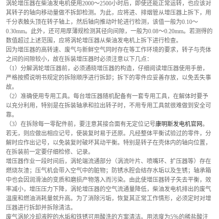
涡轮增压器在柴油发电机使用2000～2500小时后，即使还能正常运转，也应该对
其转子的轴向移动量做不拆卸检测。为此，应将进、排烟管从增压器上拆下，用
千分表触头顶在转子轴上，然后轴向推动叶轮进行检测，该值一般为0.10～
0.30mm。此外，还可用厚薄规检测其径向间隙，一般为0.08～0.20mm。若测得的
数值超过上述范围，应将涡轮增压器从柴油发电机上拆下进行检查。
因为增压器的高转速、废气与新鲜空气同时存在等工作环境的要求，转子与壳体
之间的间隙较小，故在拆装增压器时必须注意以下几点：
（1）分解涡轮增压器前，必须通晓增压器的构造，仔细阅读增压器使用手册，
严格按照说明书规定的拆除顺序进行拆卸；拆下的零件应妥善存放，以免丢失事
故。
（2）准确使用专用工具。每台增压器随机配备有一套专用工具，在解体时要予
以充分利用，特别是在拆装轴承和拉出转子时，不用专用工具就很难做到安全可
靠。
（3）在拆除每一零配件前，要注意其接合面有无定位记号
康明斯发电机官网
。
若无，则应做出相应记号，使装复时易于还原。凡经整体平衡试验过的零件，分
解时应作出记号，以免装复时破坏其动平衡。特别是转子在壳体内的轴向位置，
在拆装前一定要仔细检修、记录。
增压器作业一段时间后，涡轮端流通部分（涡流叶片、喷嘴环、扩压器等）存在
燃烧灰渣；压气机会带入空气中的脏物；防锈水腔会结存水垢以及生锈；轴承箱
中也会因润滑油的变质和磨损产物落入而污染。由此使增压器转子失去平衡，效
率减小，增压压力下降，涡轮增压器的空气流通量降低，柴油发电机排出的废气
温度和燃油消耗量就升高。为了消除污垢，恢复其正常工作情形，必须定时对增
压器进行拆卸并拆除清洁。
废气涡轮冷却液腔的水垢和铁锈可用酸洗的方案清洁。用浓度为5％的稀盐酸注