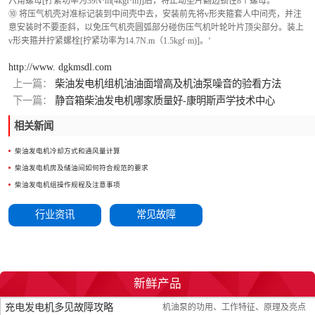
六角螺母[拧紧功率为39N·m(4kgf·m)]后，将止动垫片翻边锁住8个螺母。
⑩ 将压气机壳对准标记装到中间壳中去，安装前先将v形夹箍套人中间壳，并注
意安装时不要歪斜，以免压气机壳圆弧部分碰伤压气机叶轮叶片顶尖部分。装上
v形夹箍并拧紧螺栓[拧紧功率为14.7N.m（1.5kgf·m)]。‘
http://www. dgkmsdl.com
上一篇：
柴油发电机组机油油面增高及机油泵噪音的验看方法
下一篇：
静音箱柴油发电机哪家质量好-康明斯声学技术中心
相关新闻
柴油发电机冷却方式和通风量计算
柴油发电机房及储油间如何符合规范的要求
柴油发电机组操作规程及注意事项
行业资讯
常见故障
新鲜产品
充电发电机多见故障攻略
机油泵的功用、工作特征、原理及亮点