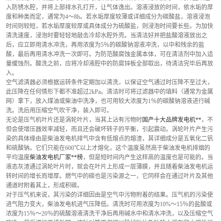
入防锈水腔，并将上部排水孔打开，让气体逸出。溶液浸放的时间，依水垢的厚
度和种类而定，通常为4～8h。若水垢厚度较薄或详细成分为碳酸盐，溶液浸泡
时间则较短，若水垢厚度较厚或具体成分为硫酸盐，则浸泡时间要长些。为加快
清洗速度，浸泡时要轻轻地敲击冷却水腔外壳。当清洁好并把盐酸溶液放出之
后，应立即用清水冲洗，再用浓度为5％的碳酸钠溶液冲洗，以中和残余的盐
酸，最后再用清水冲洗一次即可。为防范酸腐蚀金属本体，可在清洁剂中加入适
量缓蚀剂。酸洗之前，应将冷却液腔中的防腐锌板全部取出，待清洁完毕后再放
入。
空气滤清器必须根据运转条件定期加以清洗，以保证空气通过时压降不至过大，
此压降在任何情形下都不准超过2kPa。清洁时可将过滤器中的填料（通常为金属
网）拿下，放入煤油或柴油中洗净，也可用较大浓度为1％的碳酸钠溶液进行碱
洗。洗后用压缩空气吹干净，装入即可。
无论是压气机叶片还是涡轮叶片，当其上沾有污物时
国产十大品牌发电机**
，不
但会使增压器效率减轻，而且还会破坏转子的平衡，引起震动。涡轮叶片产生污
染的具体缘由是柴油发电机排气中含有低熔点的熔渣，其详细成分是五氧化二钒
和硫酸钠。它们只能在600℃以上才熔化，这个温度虽然高于柴油发电机排烟的
平均温度
柴油发电机厂家**榜
，但是短时间内产生这样高的温度也是可能的。当
液态灰渣通过涡轮叶片时，就会在叶片上形成一层薄膜，并且随着柴油发电机运
转时间的增长而增厚。燃气中的碳也是污染源之一，它同样会在通过叶片及其他
通道时附着其上，形成积碳。
对于压气机来说，其污染的详细因由是空气中污物附着的结果。压气机的污染使
进气阻力变大，柴油发电机进气压降低。清洗时可用浓度为10%～15％的盐酸或
浓度为15％～20％的硫酸溶液清洗干净后再用碱水中和清水冲洗，以及压缩空气