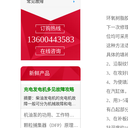
常见故障
环氧树脂
下一次修
订购热线
位均可采
13600443583
这种方法
在线咨询
具体的填
2、沿裂纹
新鲜产品
3、在攻好
4、为使
充电发电机多见故障攻略
在汽缸体
摘要：柴油发电机的充电机故
2、用3~
障一般可分为机械故障和电路
有凸起部
损坏两类。机械故障主妥是运
机油泵的功用、工作特征、原理及亮点
动件磨耗、紧固件松动等，这
3、在补板
些故障一般都容易查验解除。
颗粒捕集器（DFP）原理、好处及试验
电路故障具体是充电机内部器
钻深度约1