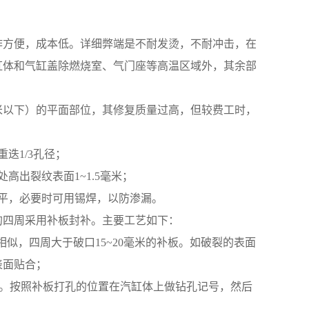
作方便，成本低。详细弊端是不耐发烫，不耐冲击，在
缸体和气缸盖除燃烧室、气门座等高温区域外，其余部
米以下）的平面部位，其修复质量过高，但较费工时，
迭1/3孔径；
出裂纹表面1~1.5毫米；
平，必要时可用锡焊，以防渗漏。
的四周采用补板封补。主要工艺如下：
似，四周大于破口15~20毫米的补板。如破裂的表面
表面贴合；
米左右。按照补板打孔的位置在汽缸体上做钻孔记号，然后