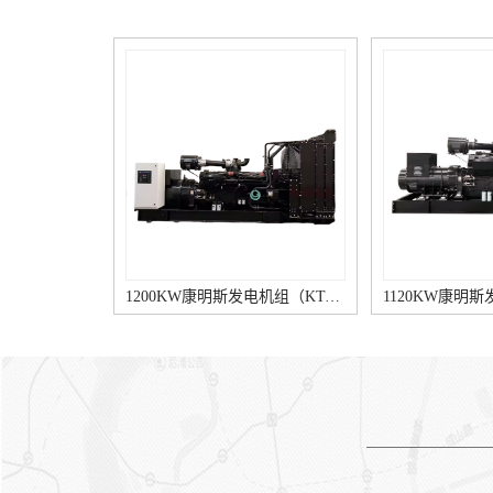
亮详细是由于充电指示灯两端
好、滑环脏污等。③若调整器
发生压差，因而可能的原由是
调压值调得偏低，则应重新调
输出电压低，以及线路接触不
至规定范围。④发电机内部损
好等。详细原由包括：5、调
坏。易见的有一只二极管击
节器用途不佳，晶体管元件电
穿，一相绕组断路等。① 用万
流表读数若随速度变化，说明
用表直流电压挡测试，即红表
柴油发电机的充电机无损坏，
笔触及发电机电枢接线柱。黑
若无变化则应依次查看其充电
表笔接搭铁接线柱，逐渐增强
元件，老化、断路或稳压二极
发电机速度，查验电压是否太
管失效。3、柴油发电机的充
高。②若电压偏高，拆下电压
电机接线柱各触点松动、接触
调节器盖，用手压开K1使K2闭
不好，柴油发电机的充电机内
合，此时电压下降，则说明调
部接线、仪表自身损坏。2、
整“非法”或磁力线圈温度补偿
1120KW康明斯发电机组（KTA50-G3柴油机）
线路故障。电线束被线卡子飞
电阻断路。③若K2闭合后电压
边磨破；线束安装位置不当，
仍不下降，应检查K2触点是否
柴油发电机的充电机电枢(B、
氧化、脏污而存在接触不好，
接线柱上导线碰柴油发电机排
以致不能使励磁电路短路。③
气歧管等。② 在停机情形下，
电流表指针仅在高速范围内摆
打开电源开关，若放电电流很
动江苏康明斯柴油发电机，则
小（小于2～3 A），说明励磁
说明电压调整器K2触点在工
电路接触不佳。用螺丝刀短接
作，但接触不良。可检验该触
“电枢”和“磁场”接线柱，若放
点是否烧蚀、脏污。⑤ 经调整