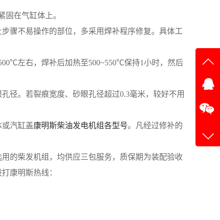
紧固在气缸体上。
上步骤不易操作的部位，多采用焊补程序修复。具体工
℃左右，焊补后加热至500~550℃保持1小时，然后
在线
孔径。若裂痕宽度、砂眼孔径超过0.3毫米，较好不用
在
体或汽缸盖
康明斯柴油发电机组各型号
。凡经过修补的
选用的柴发机组，均供应三包服务，质保期为装配验收
拨打康明斯热线：