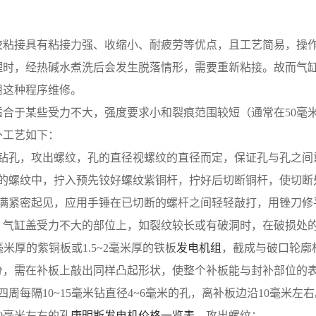
胶粘接具有粘接力强、收缩小、耐疲劳等优点，且工艺简易，操
理时，经热碱水煮洗后会发生脱落情形，需要重新粘接。故而气
用这种程序维修。
适合于某些受力不大，强度要求小和裂痕范围较短（通常在50毫
补工艺如下：
钻孔，攻出螺纹，孔的直径视螺纹的直径而定，保证孔与孔之间重
的螺纹中，拧入预先铰好螺纹紫铜杆，拧好后切断铜杆，使切断处高
填满紧密起见，应用手锤在已切断的螺杆之间轻轻敲打，用锉刀修
，气缸盖受力不大的部位上，如裂纹较长或有破洞时，在破损处
5毫米厚的紫铜板或1.5~2毫米厚的铁板
发电机组
，截成与破口轮廓相
分，需在补板上敲出同样凸起形状，使整个补板能与封补部位的
四周每隔10~15毫米钻直径4~6毫米的孔，离补板边沿10毫
0毫米左右的孔
康明斯发电机价格一览表
，攻出螺纹；