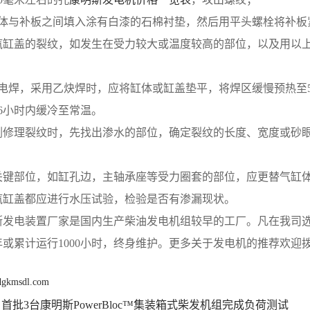
缸体与补板之间填入涂有白漆的石棉衬垫，然后用平头螺栓将补板
汽缸盖的裂纹，如发生在受力较大或温度较高的部位，以及用以
电焊，采用乙炔焊时，应将缸体或缸盖垫平，将焊区缓慢预热至500
6小时内缓冷至常温。
剂修理裂纹时，先找出渗水的部位，确定裂纹的长度、宽度或砂眼
。
关键部位，如缸孔边，主轴承座等受力圈套的部位，应更替气缸
汽缸盖都应进行水压试验，检验是否有渗漏现状。
斯发电装置厂家是国内生产柴油发电机组较早的工厂。凡在我司
年或累计运行1000小时，终身维护。更多关于发电机的推荐欢迎
 dgkmsdl.com
首批3台康明斯PowerBloc™集装箱式柴发机组完成负荷测试