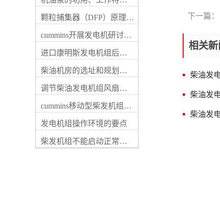
动件磨耗、紧固件松动等，这
输出电压低，以及线路接触不
些故障一般都容易查验解除。
好等。详细原由包括：5、调
下一篇：
颗粒捕集器（DFP）原理、好处及试验
电路故障具体是充电机内部器
节器用途不佳，晶体管元件电
件及内部电路断路、短路、搭
流表读数若随速度变化，说明
cummins开展发电机研讨会培训(IACET)认证工作
铁或接触不良等，这些损坏通
柴油发电机的充电机无损坏，
相关新
常可用数字式万用表检验解
进口康明斯发电机组后期维修成本
若无变化则应依次查看其充电
除。柴油发电机每运行一定期
元件，老化、断路或稳压二极
间时应查看传动带的传动和充
柴油机房的选址和规划形式
管失效。3、柴油发电机的充
柴油发
电机的运转状况，当发现或怀
电机接线柱各触点松动、接触
调节柴油发电机组风扇皮带涨紧度需要注意哪些
疑充电机不发电或电压太高、
不好，柴油发电机的充电机内
柴油发
偏低时，应先检查传动带的传
部接线、仪表自身损坏。2、
cummins移动型柴发机组添加新成员QSB5-G11系列
动、充电机的运转及外部电路
线路故障。电线束被线卡子飞
柴油发
的连接等状况，再用万用表电
边磨破；线束安装位置不当，
发电机组操作环境的要点
压档检验充电机的输出端电
柴油发电机的充电机电枢(B、
压。若柴油发电机未启动时电
柴发机组不能启动正常损坏有什么
接线柱上导线碰柴油发电机排
压表指示为蓄电池端电压，柴
气歧管等。② 在停机情形下，
油发电机运转电压仍不变或不
打开电源开关，若放电电流很
符合充电机额定输出电压时，
小（小于2～3 A），说明励磁
说明充电机有损坏，这时应对
电路接触不佳。用螺丝刀短接
充电机进行逐项检查。检修时
“电枢”和“磁场”接线柱，若放
应按先易后难、先外后内的方
电电流增加，说明调整器触点
式进行。充电指示灯只亮不
接触不良，否则，说明故障在
灭，或时亮时灭充电指示灯点
发电机内部，如电刷接触不