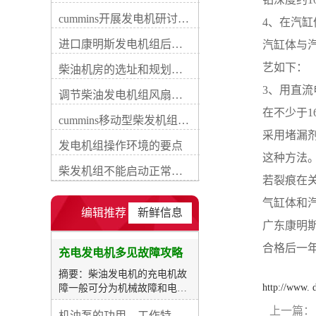
件及内部电路断路、短路、搭
cummins开展发电机研讨会培训(IACET)认证工作
4、在汽
铁或接触不良等，这些损坏通
常可用数字式万用表检验解
进口康明斯发电机组后期维修成本
汽缸体与
除。柴油发电机每运行一定期
艺如下：
间时应查看传动带的传动和充
柴油机房的选址和规划形式
电机的运转状况，当发现或怀
3、用直流
调节柴油发电机组风扇皮带涨紧度需要注意哪些
疑充电机不发电或电压太高、
偏低时，应先检查传动带的传
在不少于1
cummins移动型柴发机组添加新成员QSB5-G11系列
动、充电机的运转及外部电路
采用堵漏
的连接等状况，再用万用表电
发电机组操作环境的要点
压档检验充电机的输出端电
这种方法
压。若柴油发电机未启动时电
柴发机组不能启动正常损坏有什么
若裂痕在
压表指示为蓄电池端电压，柴
油发电机运转电压仍不变或不
气缸体和
符合充电机额定输出电压时，
编辑推荐
新鲜信息
说明充电机有损坏，这时应对
广东康明
充电机进行逐项检查。检修时
合格后一
应按先易后难、先外后内的方
充电发电机多见故障攻略
式进行。充电指示灯只亮不
摘要：柴油发电机的充电机故
灭，或时亮时灭充电指示灯点
http://www.
障一般可分为机械故障和电路
亮详细是由于充电指示灯两端
损坏两类。机械故障主妥是运
发生压差，因而可能的原由是
上一篇：
机油泵的功用、工作特征、原理及亮点