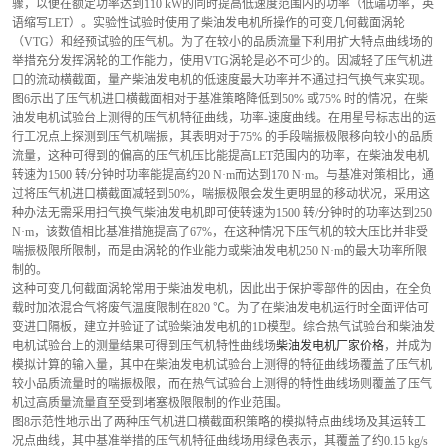
骤，以便在额定功率达到110 kW的同时提高低速度范围内的功率（低端功率，英
语缩写LET）。实验性试验时使用了柴油发电机所操作的可变几何截面涡轮
（VTG）和经预试验的压气机。为了在较小的品质流量下利用扩大特点曲线场的
举措充分发挥涡轮的工作能力，使用VTG涡轮是必不可少的。因减轻了压气机进
口的流动横截面，量产柴油发电机的低速度最大功率并不通过扫气换气来实现。
图6示出了压气机进口横截面相对于基准策略降低到50% 或75% 时的情况，在柴
油发电机试验台上测得的压气机特征曲线，功率-速度曲线。在用星号标志出的运
行工况点上探测到压气机喘振，其表明对于75% 的手段喘振极限移向较小的品质
流量，这种可得到的偏高的压气机压比能提高LET范围内的功率，在柴油发电机
转速为1500 转/分钟时功率能提高约20 N·m而达到170 N·m。与基准对策相比，通
过将压气机进口横截面减轻到50%，喘振极限会发生更明显的移动状况，采用这
种办法无需采用扫气换气柴油发电机即可使转速为1500 转/分钟时的功率达到250 
N·m，该数值相比基准措施提高了67%，在这种情况下压气机的较大压比并非受
喘振极限所限制，而是由涡轮的作业能力或柴油发电机250 N·m的最大功率所限
制的。
这种可变几何截面涡轮常用于柴油发电机，因此出于保护零部件的因由，在全负
载时加浓混合气将废气温度限制在820 ℃。为了在柴油发电机运行时全面评估可
变进口隔板，建立并验证了试验柴油发电机的1D模型。综合热气试验台和柴油发
电机试验台上的测量结果可得到压气机特性曲线场
柴油发电机厂家价格
，并成为
模拟计算的输入量，其中在柴油发电机试验台上测得的特征曲线场覆盖了压气机
较小品质流量时的喘振极限，而在热气试验台上测得的特性曲线场则覆盖了压气
机过高质量流量直至受到堵塞极限限制的作业范围。
图8示范性地示出了两种压气机进口横截面积策略的模拟特点曲线场及其运转工
况点曲线，其中基准举措的压气机特征曲线场用绿色表示，其覆盖了约0.15 kg/s