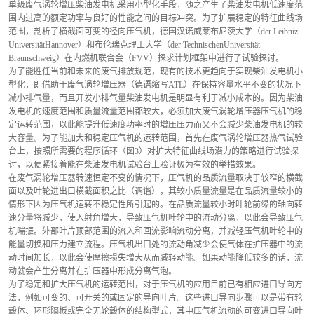
单级废气涡轮增压柴油发电机采用小型化手段，随之产生了柴油发电机低速度范
围内过高的额定功率与良好的性能之间的目标冲突。为了扩展稳定的特征曲线场
范围，剖析了横截面可变的径向压气机，德国汉诺威莱布尼茨大学（der Leibniz 
UniversitätHannover）和布伦瑞克理工大学（der TechnischenUniversität 
Braunschweig）在内燃机联合会（FVV）探求计划框架中进行了试验探讨。
为了能胜任当前和未来的废气排放规范，现有的技术更趋向于实现柴油发电机小
型化，即借助于废气涡轮增压器（德语缩写ATL）在保持容量水平不变的状况下
减小排气量，而且开发小排气量柴油发电机是明显有利于减小成本的。因为柴油
发电机的速度范围和质量流量范围都较大，必须加大废气涡轮增压器压气机的稳
定运转范围，以此能提升低速度功率时的增压压力而又不会减少柴油发电机的较
大容量。为了能加大和稳定压气机的运转范围，首先在废气涡轮增压器热气试验
台上，按照所需要的程序循环（图3）对扩大特征曲线场潜力的策略进行试验探
讨，以便紧接着能在柴油发电机试验台上验证极为有效的举措效果。
在废气涡轮增压器转速恒定不变的情况下，压气机的品质流量取决于较窄的横截
面以及叶轮进出口横截面积之比（调谐），其较小质量流量是在品质流量较小的
情形下因为压气机运转不稳定性所引起的。在品质流量较小时叶轮前缘的轴向转
速分量将减少，使入射角增大，导致压气机叶轮中的流动分离，以此会导致压气
机喘振。外部叶片顶部范围的流入和回流影响流动分离，并减轻压气机叶轮中的
能量切换和压力建立流程。压气机出口处的流动角减少会使气体在扩压器中的流
动时间加长，以此会使摩擦损失增大从而减轻动能。如果动能降低较多的话，流
动就会产生分离并在扩压器中形成分离气泡。
为了稳定和扩大压气机的运转范围，对于压气机的应用目前已有相应进口导向方
法，例如可变的、可开关的或固定的导向叶片。这些进口导向步骤可以是带有轮
毂体、环形隔板或完全无轮毂体的结构型式，其中压气机流动的可变进口导向叶