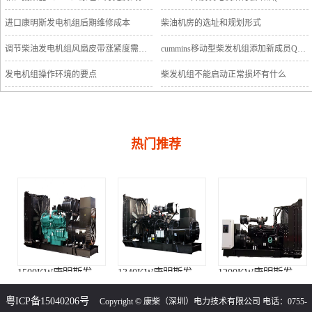
进口康明斯发电机组后期维修成本
柴油机房的选址和规划形式
调节柴油发电机组风扇皮带涨紧度需要注意哪些
cummins移动型柴发机组添加新成员QSB5-G11系列
发电机组操作环境的要点
柴发机组不能启动正常损坏有什么
热门推荐
1500KW康明斯发电机组（KTA50-G15A柴油机）
1340KW康明斯发电机组（KTA50-GS8柴油机）
1200KW康明斯发电机组（KTA50-G8柴油机）
粤ICP备15040206号
Copyright © 康柴（深圳）电力技术有限公司 电话：0755-