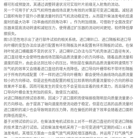
栅可形成预旋流，其通过调整转速状况可实现叶片前缘无入射角的流动。
另一个可用于扩大压气机特性曲线场且更为有效的对策是可变进口截面。减轻进
口面积有助于提升小质量流量时的压气机流动稳定性，从而提升柴油发电机低速
度时的最大功率（功率曲线的拐角功率）。作为附加措施，可借助于全面改变扩
压器来提高流动转速和减轻压力，使得通过扩压器的流动时间更短，较终降低摩
擦损失。
图5示范性地示出了进行部件试验的相关系统。进口喇叭口、进口隔板和进口导
向叶栅的变型办法应该进行配置有环形隔板及并未配置有环形隔板的试验。在保
持叶轮进口横截面不变的状况下，进口喇叭口办法与压气机壳体进口直径有关，
进口直径增大会使特性曲线场范围向品质流量更小的方向移动。随着品质流量和
速度的提升，由此会达到比较小的压比，特别是在偏高的品质流量和转速情形下
压气机的效率又会随着进口直径的增大而降低。进口导向叶栅带和不带环形隔板
对于所有的构成配置（不一样的进口导向叶栅角）都会使特点曲线场向品质流量
较小的方向移动，但是这些构造配置的相互比较表明向质量流量较小方向的移动
效果并不显着，因而可能发生的变化也不会呈现出显着的技术潜力，而且操作进
口导向叶栅会发生附加的损失，致使压力减轻。
对进口隔板的预试验表明，因减少了进口面积而使喘振极限明显向质量流量更小
的方向移动。由于提高了轴向速度而使流动趋于稳定，但是在过高的品质流量时
进口面积的减少也会导致明显的压力降，而在偏低的转速下效率会随着进口面积
的降低而提升。
基于对预试验的认识，在柴油发电机试验台上对不一样进口直径的可变进口隔板
的技术潜力进行试验。试验柴油发电机采用了一台可变进排气定期的4缸1.4 L柴
油发电机，其增压方案由一台废气放气阀涡轮增压器构造，并运用了扫气换气步