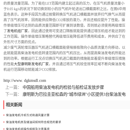
的质量流量范围。为了能在LET范围内建立起过高的压力，在压气机质量流量小
于0.05 kg/s的状况下就切换到较小的压气机叶轮进出口横截面积之比，在图6中用
蓝色表示。这种手段因为通过按需转换压气机进口横截面并放弃扫气换气从而提
高了压气机效率，因而能供应降低CO2排放的潜力，并且还相应提升了性能。操
作单级增压可达到的品质流量范围即可扩展到该数值，否则就必须使用两级增压
了
发电机组厂家
，因此通过使用可变进口隔板就能提供通过增压机组才能达到的
工作范围。操作单级增压策略替代两级增压能降低调节费用和成本，并供应了在
外形尺寸方面的优点。
减少废气涡轮增压器压气机进口横截面能使喘振极限向小品质流量方向移动，以
此就能提高柴油发电机低转速范围内的压气机压比，从而提高柴油发电机所能达
到的功率。根据运行工况点切换压气机进口截面的措施能显着提升单级增压措施
的性能
大型康明斯发电机厂家
，并且通过将压气机较佳效率区域不断向柴油发电
机运行范围移动就能减少CO2排放。
http://www. dgkmsdl.com
上一篇：
中国船用柴油发电机的检验与船检证发放步骤
下一篇：
康明斯为巴拉圭亚松森的“城市绿洲”小区提供3台柴油发电
机组
相关新闻
柴油发电机冷却方式和通风量计算
柴油发电机房及储油间如何符合规范的要求
柴油发电机组操作规程及注意事项