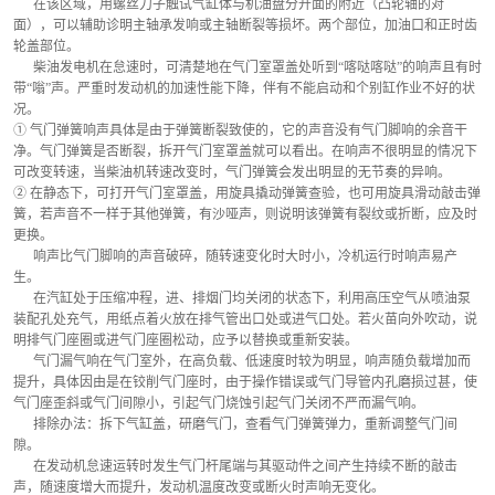
      在该区域，用螺丝刀子触试气缸体与机油盘分开面的附近（凸轮轴的对
面），可以辅助诊明主轴承发响或主轴断裂等损坏。两个部位，加油口和正时齿
轮盖部位。
      柴油发电机在怠速时，可清楚地在气门室罩盖处听到“喀哒喀哒”的响声且有时
带“嗡”声。严重时发动机的加速性能下降，伴有不能启动和个别缸作业不好的状
况。
① 气门弹簧响声具体是由于弹簧断裂致使的，它的声音没有气门脚响的余音干
净。气门弹簧是否断裂，拆开气门室罩盖就可以看出。在响声不很明显的情况下
可改变转速，当柴油机转速改变时，气门弹簧会发出明显的无节奏的异响。
② 在静态下，可打开气门室罩盖，用旋具撬动弹簧查验，也可用旋具滑动敲击弹
簧，若声音不一样于其他弹簧，有沙哑声，则说明该弹簧有裂纹或折断，应及时
更换。
      响声比气门脚响的声音破碎，随转速变化时大时小，冷机运行时响声易产
生。
      在汽缸处于压缩冲程，进、排烟门均关闭的状态下，利用高压空气从喷油泵
装配孔处充气，用纸点着火放在排气管出口处或进气口处。若火苗向外吹动，说
明排气门座圈或进气门座圈松动，应予以替换或重新安装。
      气门漏气响在气门室外，在高负载、低速度时较为明显，响声随负载增加而
提升，具体因由是在铰削气门座时，由于操作错误或气门导管内孔磨损过甚，使
气门座歪斜或气门间隙小，引起气门烧蚀引起气门关闭不严而漏气响。
      排除办法：拆下气缸盖，研磨气门，查看气门弹簧弹力，重新调整气门间
隙。
      在发动机怠速运转时发生气门杆尾端与其驱动件之间产生持续不断的敲击
声，随速度增大而提升，发动机温度改变或断火时声响无变化。