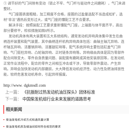
① 调节好的气门间隙有变动（锁止不牢、气门杆与驱动件之间磨耗），气门未调
整好。
      气门座圈表面粗糙，加工精度不合格，座圈的过盈量选配不当造成松旷，选
材“非法”遇热后变形过大，或气门座的镶配工艺不合要求。
      解决手段：按照装配工艺要求重新镶配气门座，上端面与体平面齐平，高出
部分要修平，检验措施如图8所示。
      发动机具体有两大装置和五大系统结构，通常发动机异响具体集中发生在曲
柄连杆装置和配气装置，其中曲柄连杆机构异响具体包括：曲轴主轴兀异响、连
杆轴瓦异响、活塞销异响、活塞敲缸响等，配气系统异响主要包括缸盖气门异
响、气门挺柱异响、凸轮轴异响、正时链条异响等。异响缘由具体是因为零部件
配合间隙变大、零件自身质量问题、装配面有磨耗或其他安装原因等，在发动机
正常作业流程中，配合的零件之间相互冲击或干涉，导致零部件震动，产生异
响。异响会加快发动机内部磨损，大大降低发动机经济性、动力性及燃油排放性
能，较终危害发动机寿命，引起异样报废。
http://www. dgkmsdl.com
上一篇：
《抗振耐过热发动机油压探头》团体标准
下一篇：
中国柴发机组行业未来发展的道路思考
相关新闻
柴油发电机冷却方式和通风量计算
柴油发电机房及储油间如何符合规范的要求