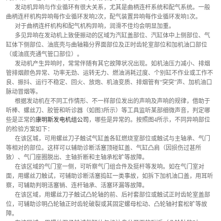
      发动机异响与作业循环有很大关系，尤其是曲柄连杆系统和配气系统。一般
曲柄连杆机构异响每作业循环发响2次，配气装置异响每作业循环发响1次。
      对于曲柄连杆机构和配气机构异响，润滑不佳均会明显加重。
      多见异响在发动机上致使振动的区域为汽缸盖部位、汽缸体中上侧部位、气
缸体下侧部位、油底壳与曲轴箱分界面部位及正时齿轮室部位和加机油口部位
（或油底壳通气管口部位）。
      发动机产生异响时，常常伴随有其它故障状况出现。如机油压力减小、排烟
管排烟颜色异常、功率无劲、运转无力、燃油消耗过度、个别缸不作业或工作不
良、振抖、运行不稳定、回火、放炮、机油变质、排烟管有“突突”声、加机油口
脉动冒烟等。
      根据发动机在不同工作情形、不一样部位发出的声响及声响的规律，借助于
听棒、螺丝刀、胶管和听诊器（如图3所示）等工具监听某部细微声音，判定哪
些是正常的
康明斯发电机组公司
，哪些是异常的。按照图4所示，不同异响部位
的检验方案如下：
      在该区城，可用螺丝刀子触试气缸盖各缸燃烧室部位或触试与主轴承、气门
等相对的部位。这样可以辅助诊断活塞顶碰缸盖、气缸凸肩（因损伤过甚所
致）、气门座圈脱出、主轴折断和主轴承松旷等故障。
      在该区域的气门室一侧，可听察气门组合件及挺杆等发响。如在气门室对
面，用螺丝刀触试，可辅助诊断活塞捣缸一类事故，如拆下加机油口盖，用耳听
察，可辅助判明活塞销、连杆轴承、活塞环漏等故障。
      在该区域，用螺丝刀子触试凸轮轴的前、后衬套部位或触试正时齿轮室盖部
位，可辅助诊明凸轮轴正时齿轮破裂或其固定螺母松动、凸轮轴衬套松旷等故
障。