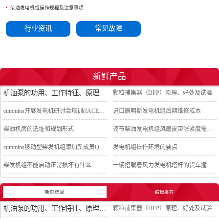
柴油发电机组操作规程及注意事项
行业资讯
常见故障
新鲜产品
机油泵的功用、工作特征、原理及亮点
颗粒捕集器（DFP）原理、好处及试验
cummins开展发电机研讨会培训(IACET)认证工作
进口康明斯发电机组后期维修成本
柴油机房的选址和规划形式
调节柴油发电机组风扇皮带涨紧度需要注意哪些
cummins移动型柴发机组添加新成员QSB5-G11系列
发电机组操作环境的要点
柴发机组不能启动正常损坏有什么
一辆搭载着风力发电机塔杆的货车撞上车行天桥导致道路交通中断
新鲜信息
编辑推荐
机油泵的功用、工作特征、原理及亮点
颗粒捕集器（DFP）原理、好处及试验