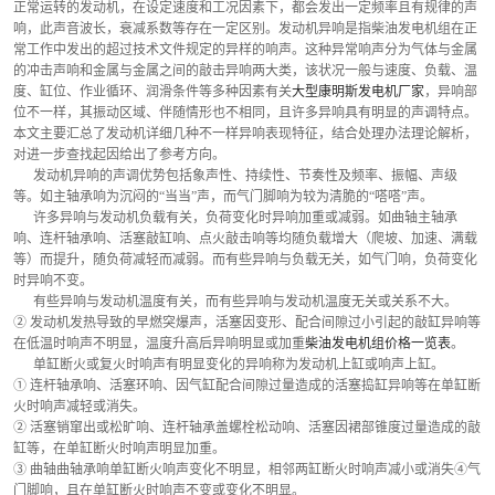
正常运转的发动机，在设定速度和工况因素下，都会发出一定频率且有规律的声
响，此声音波长，衰减系数等存在一定区别。发动机异响是指柴油发电机组在正
常工作中发出的超过技术文件规定的异样的响声。这种异常响声分为气体与金属
的冲击声响和金属与金属之间的敲击异响两大类，该状况一般与速度、负载、温
度、缸位、作业循环、润滑条件等多种因素有关
大型康明斯发电机厂家
，异响部
位不一样，其振动区域、伴随情形也不相同，且许多异响具有明显的声调特点。
本文主要汇总了发动机详细几种不一样异响表现特征，结合处理办法理论解析，
对进一步查找起因给出了参考方向。
      发动机异响的声调优势包括象声性、持续性、节奏性及频率、振幅、声级
等。如主轴承响为沉闷的“当当”声，而气门脚响为较为清脆的“嗒嗒”声。
      许多异响与发动机负载有关，负荷变化时异响加重或减弱。如曲轴主轴承
响、连杆轴承响、活塞敲缸响、点火敲击响等均随负载增大（爬坡、加速、满载
等）而提升，随负荷减轻而减弱。而有些异响与负载无关，如气门响，负荷变化
时异响不变。
      有些异响与发动机温度有关，而有些异响与发动机温度无关或关系不大。
② 发动机发热导致的早燃突爆声，活塞因变形、配合间隙过小引起的敲缸异响等
在低温时响声不明显，温度升高后异响明显或加重
柴油发电机组价格一览表
。
      单缸断火或复火时响声有明显变化的异响称为发动机上缸或响声上缸。
① 连杆轴承响、活塞环响、因气缸配合间隙过量造成的活塞捣缸异响等在单缸断
火时响声减轻或消失。
② 活塞销窜出或松旷响、连杆轴承盖螺栓松动响、活塞因裙部锥度过量造成的敲
缸等，在单缸断火时响声明显加重。
③ 曲轴曲轴承响单缸断火响声变化不明显，相邻两缸断火时响声减小或消失④气
门脚响，且在单缸断火时响声不变或变化不明显。