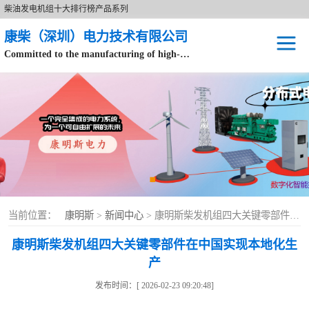
柴油发电机组十大排行榜产品系列
康柴（深圳）电力技术有限公司
Committed to the manufacturing of high-end brand diesel generator sets.
针对数据中心、飞机场等渠道类客户不在本公司服务范围内。
开架式
静音型
移动电站
康明斯配件
当前位置：
康明斯
>
新闻中心
> 康明斯柴发机组四大关键零部件在中国实现本地化生产
设备租赁
康明斯柴发机组四大关键零部件在中国实现本地化生
产
原装康明斯电力
发布时间：[ 2026-02-23 09:20:48]