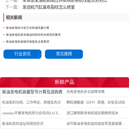
上一篇：
单体泵柴油机和高压共轨喷射系统性能优势对比
下一篇：
发动机汽缸盖有裂纹怎么修复
相关新闻
柴油发电机冷却方式和通风量计算
柴油发电机房及储油间如何符合规范的要求
柴油发电机组操作规程及注意事项
行业资讯
常见故障
新鲜产品
柴油发电机容量型号计算及选购表
充电发电机多见故障攻略
机油泵的功用、工作特征、原理及亮点
颗粒捕集器（DFP）原理、好处及试验
cummins开展发电机研讨会培训(IACET)认证工作
进口康明斯发电机组后期维修成本
柴油机房的选址和规划形式
调节柴油发电机组风扇皮带涨紧度需要注意哪些