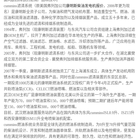
面向欧四排放的滤清产品和技术。
cummins滤清系统（原美国弗列加公司
康明斯柴油发电机报价
，2006年更为现
名）是康明斯全资子公司，为柴油和燃气发动机布置、制造重型空气、燃油、液
压油和润滑油滤清器，各种化学添加剂以及排烟装置产品，成立五十多年来，已
经成为全球先进的滤清和排烟系统制造商。
1994年，弗列加（现康明斯滤清装置）与东风汽车公司合资组建上海弗列加过滤
器OEM主机厂，拉开了弗列加过滤器在华本地化生产的序幕。上海弗列加详细生
产空气过滤器、机油滤芯、燃油格、水滤芯、冷却添加剂等产品，广泛应用在商
用车、乘用车、工程机械、发电机组、船舶、铁路机车等领域。
2005年，弗列加（现康明斯滤清系统）与东风公司进一步扩大合作，在湖北襄樊
成立双方的第二家合资企业 - 襄樊弗列加排烟系统服务商，生产弗列加消声器和
排烟管。
2007年一季度，康明斯滤清系统独资工厂在上海浦东成立，具体生产发动机用防
锈水和乘用车柴油滤清器等产品，同时也是cummins滤清装置的东亚区总部。
一期投资1000万美元的康明斯燃油系统武汉授权厂商于今年4月正式投产，生产
共轨喷油泵(CCR)、CELECT燃油喷嘴、燃油泵以及相关零部件。
武汉OEM主机厂是康明斯燃油装置在北美以外设立的第一个海外生产基地，一期
年产能为70，000个喷油泵和150，000个燃油喷嘴；预期二期扩建后年产能将增
至150，000个喷油泵和300，000个燃油喷嘴。
目前，武汉燃油装置服务站的产品在国内具体为东风cumminsISL8.9升、ISZ13升
和西安康明斯ISM11升全电喷柴油机配套。
cummins燃油系统业务部是全球先进的燃油系统制造商，为9升至78升排气量范围
的柴油机设计、开发和制造燃油器单体泵、共轨燃油系统以及电控模块，使发动
机在满足环保排放的同时，具有更高的可靠性、耐久性、动力性和燃油经济性。