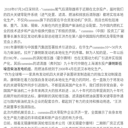
 2018年07月24日深圳讯 –“cummins尾气后清除器将于近期在北京投产，届时我们
的四大关键零配件系统（进气处置、滤清、燃油和排放后清除器）都将实现本地
化生产，不仅向cummins旗下的四家在华合资发动机厂供货，而且也和包括潍
柴、重汽、玉柴、锡柴、大柴在内的主要国产柴油机企业配套，为中国内燃机工
业的技术进步和产品升级换代做出了积极的贡献。” cummins（中国）投资工厂副
董事长兼东亚区发动机事业部总经理王洪杰在第八届中国国际内燃机及零配件展
览会上表示。
1981年康明斯与中国重汽集团签署技术引进协议，在华生产cummins10～50升大
马力柴油机，拉开了康明斯发动机本地化生产的序幕。鲜为人知的是，一年以后
的1982年，cummins的涡轮增压器（霍尔赛特）也在无锡动力机厂引进并实现国
产化，其后cummins的滤清器（弗列加）九十年代中期在上海浦东投产
康明斯低
噪音柴油发电机组
，而燃油系统则于2008年4月在武汉本地化生产。
“作为全球唯一一家具有发动机四大关键子装置研发制造能力的独立发动制度造
商，康明斯在着力加强自身发动机本地化生产能力的同时，也一直致力于将发动
机的关键零配件同步引进国内，不断提高其国产化水平。我们感到非常自豪，中
国国产柴油机二十多年来两次大的技术跃进 – 从八十年代的功率提高到九十年代
后期开始的排放达标，康明斯的涡轮增压器、滤清器和燃油装置等关键零部件通
过与国内柴油机龙头企业的配套合作，都起到了有力的支持和推动用途。”王洪
杰副董事长强调指出。
此次内燃机展览会上，cummins四大零配件企业济济一堂，全面展示了自身本地
化生产能力建设的丰硕成果和新产品引进的有力步伐。
日前，随着无锡康明斯涡轮增压技术公司（原无锡霍尔塞特）二期新厂房正式落