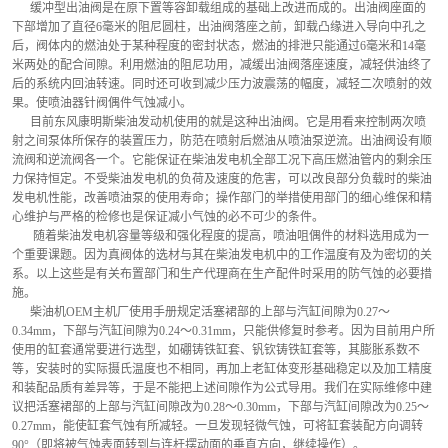
      缓冲型出油阀是在原下置等容卸载组成的基础上改进而成的。出油阀座面的
下部增加了直径6毫米的阻尼圆柱，出油阀落座之前，卸载凸缘进入导向中孔之
后，阀体内的燃油处于某种程度的密封状态，燃油的排泄只能通过6毫米和14毫
米两处的配合间隙。利用燃油的阻尼功用，减缓出油阀落座速度，减轻供油终了
后的系统内回油转速。同时还可收到减少压力波震荡的幅度，减轻二次喷射的效
果。使喷油器针阀偶件气蚀减小。
      目前东风康明斯柴油发动机使用的就是这种出油阀。它是用看来控制两次喷
射之间泵体所保存的装置压力，防范在喷射后燃油从喷油泵逆流。出油阀设有顺
流阀和逆流阀各一个。它能保证在柴油发电机全部工况下高压燃油管内的剩余压
力保持恒定。不受柴油发电机的负荷及速度的危害，可以改良部分负载时的柴油
发电机性能，改善喷油泵的使用寿命；操作部门的举措使用部门的细心维保和精
心维护与严格的检修也是保证减小气蚀的必不可少的条件。
       随着柴油发电机容量等级和强化程度的提高，喷油咀偶件的材料选用成为一
个重要课题。因为真阀体的选材与其在柴油发电机中的工作温度有及为密切的关
系。以上这些是有关布置部门和生产代理商在生产配件时采用的防气蚀的必要措
施。
      柴油机OEM主机厂使用手册规定活塞裙部的上部与汽缸间隙为0.27～
0.34mm，下部与汽缸间隙为0.24～0.31mm，只能供修复时参考。因为目前用户所
使用的缸套通常要进行选型，如硼铸铁缸套、钒钦铸铁缸套等，其膨胀系数不
等，安装时的实际摄氏温度也不相同，再加上老缸体变形基础稳定以及加工精度
和装配品质有差异等，于是不能把上述间隙作为公式导用。我们在实际维修中建
议把活塞裙部的上部与汽缸间隙改为0.28～0.30mm，下部与汽缸间隙改为0.25～
0.27mm，能使缸套气蚀有所减轻。一旦发现轻微气蚀，可将缸套装配方向调转
90°（即将被气蚀表面转到与连杆摆动面的垂直方向，继续操作）。