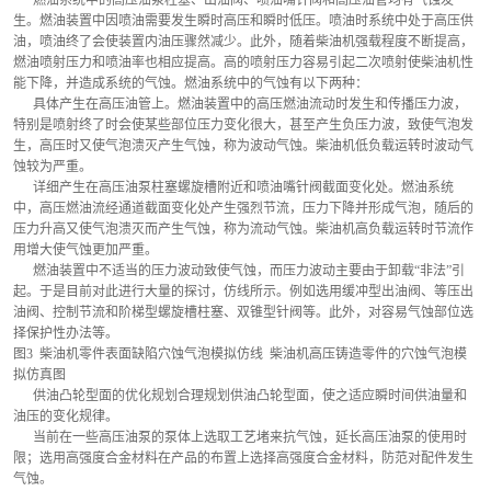
      燃油系统中的高压油泵柱塞、出油阀、喷油嘴针阀和高压油管均有气蚀发
生。燃油装置中因喷油需要发生瞬时高压和瞬时低压。喷油时系统中处于高压供
油，喷油终了会使装置内油压骤然减少。此外，随着柴油机强载程度不断提高，
燃油喷射压力和喷油率也相应提高。高的喷射压力容易引起二次喷射使柴油机性
能下降，并造成系统的气蚀。燃油系统中的气蚀有以下两种：
      具体产生在高压油管上。燃油装置中的高压燃油流动时发生和传播压力波，
特别是喷射终了时会使某些部位压力变化很大，甚至产生负压力波，致使气泡发
生，高压时又使气泡溃灭产生气蚀，称为波动气蚀。柴油机低负载运转时波动气
蚀较为严重。
      详细产生在高压油泵柱塞螺旋槽附近和喷油嘴针阀截面变化处。燃油系统
中，高压燃油流经通道截面变化处产生强烈节流，压力下降并形成气泡，随后的
压力升高又使气泡溃灭而产生气蚀，称为流动气蚀。柴油机高负载运转时节流作
用增大使气蚀更加严重。
      燃油装置中不适当的压力波动致使气蚀，而压力波动主要由于卸载“非法”引
起。于是目前对此进行大量的探讨，仿线所示。例如选用缓冲型出油阀、等压出
油阀、控制节流和阶梯型螺旋槽柱塞、双锥型针阀等。此外，对容易气蚀部位选
择保护性办法等。
图3  柴油机零件表面缺陷穴蚀气泡模拟仿线  柴油机高压铸造零件的穴蚀气泡模
拟仿真图
      供油凸轮型面的优化规划合理规划供油凸轮型面，使之适应瞬时间供油量和
油压的变化规律。
      当前在一些高压油泵的泵体上选取工艺堵来抗气蚀，延长高压油泵的使用时
限；选用高强度合金材料在产品的布置上选择高强度合金材料，防范对配件发生
气蚀。