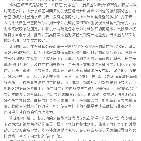
      水箱宝流应该是畅通的，不存在“死水区”、“涡流区”和局部狭窄处。较好采取
切向进水口，由于水箱宝切向流动会使空泡离开缸套表面附近的强烈震动区。由
于空泡破灭时已随水流而去，没有足够的时间挤人气缸套外壁的微小针孔中去，
因而不致产生严重的气蚀。如一柴油机较初操作700h就发现气缸套气蚀穿孔，后
将水夹层较窄处加宽，并将机体两端处进水改为每缸独立切向进水，气蚀破坏状
况有了显着改良。此外，提高防冻液温对减轻气蚀有一定益处。当水温为55℃时
较为不利，85℃左右较好。
      如图5所示。在汽缸套外表面镀一层厚约0.02～0.03mm的乳白色镀铬层，可以
高效地预防气蚀。因为镀铬层具有偏高的机械性能和良好的耐腐蚀能力，故能抵
制气蚀和电化学腐蚀。但铬镀层不宜太厚，否则会因震动而碎裂并剥落。硬的光
泽铬层因为脆性大及存在有细微裂痕，是无法可靠地防护气缸套的，因此不宜操
作。此外，镀铬工艺较复杂、成本高，品质不易保证
柴油发电机厂家价格
，再兼
之对环境有一定污染，使之在运用上受到一定限制。 在气缸套外表面涂敷环氧酚
醛树脂，可以吸收空泡的冲击能量，也可减少气蚀破坏。但短处是脆性较大，不
能长久地保留在表面上。 在气缸套外表面多发生气蚀处包裹锌带、电镀锅钦合金
层，实践表明颇有成效。 汽缸套外表面进行渗氮、扩渗铬一锰处理，亦能取得较
好的防气蚀效果。即使气缸套外圆表面上不作任何覆盖层，如能减轻其表面粗糙
度，就能使其材料得以改良，如：使其材料中的石墨呈片状或球状而非细碎的，
也可提升其自身的抗气蚀能力。
      构成如图6所示。抗穴蚀的环保型气缸套通过水道壁提升布置及汽缸套支撑肩
下端面增加铜垫两种结构布置，增加了气缸套整体刚度，降低了汽缸套工作时震
动，以实现来抗穴蚀，能够使燃油燃烧充分，减少积碳及减少因为积碳导致的磨
粒磨损，延长了内燃机的使用年限。