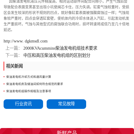
      因柴油发电机液压元件精度高、相对运动部件间配合问隙小，产生气蚀后会
导致配合表面变黑甚至出现小坑使闽芯卡住，压力失调。缸套气蚀较重时，受损
区会发生较深的形状不规则的凹点，就好像缸套表面被强酸腐蚀过一样；气蚀现
象较严重时，四点会穿透缸套壁，使机体内的冷却水体进入汽缸，引起发动机发
生严重损坏。气蚀与其他型式的腐蚀联合功用时，损坏转速将成倍乃至几十倍地
延迟。
http://www. dgkmsdl.com
上一篇：
2000KVAcummins柴油发电机组技术要求
下一篇：
中压和高压柴油发电机组的区别划分
相关新闻
柴油发电机冷却方式和通风量计算
柴油发电机房及储油间如何符合规范的要求
柴油发电机组操作规程及注意事项
行业资讯
常见故障
新鲜产品