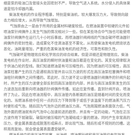
细是泵的吸油口及管接头处因密封不严，导致空气进入系统。水分侵入的具体渠
道是怕冷却器内漏。
      柴油发电机的作业程序粗暴，特别是柴油机，较大爆发压力大，导致侧向敲
击力相应增大，从而导致气蚀增加。
       气蚀原由之一是由于所用的金属材料硬度较低。在燃油装置中较硬的元件如
喷油泵针阀偶件上发生气蚀的情况相对少一些。但在某些场合中气蚀也可能使喷
油泵针阀偶件在运行几十小时后事故。而喷油器针阀阀线的气蚀会破坏喷油器针
阀偶件的密封性能，造成雾化不佳滴油甚至不雾化，从而使柴油发电机燃烧状态
恶化，油耗量增加，严重的危害柴油发电机的经济性，可靠性和耐久性。
      气蚀破坏是物理效应和化学效应的综合结果。但是详细还是物理效应。柴油
发电机在作业时，高压油泵的瞬时供油量和油压都是在变化的。其变化规律取决
于供油凸轮的型线。我们知道燃油是有可压缩性的，因为燃油的可压缩性，高压
油泵柱塞产生的压力是通较高压管并且以压力波的形式在高压油泵柱塞偶件和喷
油咀针阀偶件之间传播的。若此时，压力波不足以使喷油器针阀偶件的针阀升起
时，所产生的压力波便全部反射回高压油管的内部，并且与高压油泵新发生的压
力波迭加后重新向喷油器的针阀偶件传播。如此往复传播，直到针阀开启，喷油
终了为止。因此在喷油流程中，高压油管内各断面的油压是随着时间的变化而变
化的。当燃油系统中任何一点的压力下降到等于或低于该温度下的燃油蒸汽压力
时便形成气泡。随后因为气泡外边的燃油压力高，气泡周围燃油表面张力低，气
泡外面的燃油就有向气泡中心加速前进的趋势，并且有一定的动能，气泡在正压
力波作用下就破裂。破裂时被压缩的气泡凝结成少量的燃油，同时产生非常高的
压力，使金属表面造成脱落形成麻点，即出现气蚀。随后形成不规则的凹槽。这
样周而复始，就会使金属表面遭受破坏。