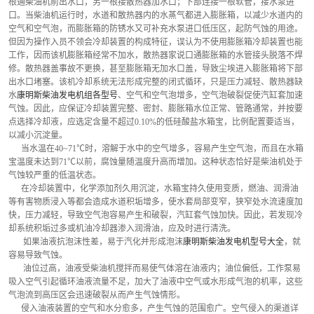
根通柴油机前出水口，另一根接散热器加水口；下部连接一根软管，接水泵进
口。当柴油机运行时，水道和散热器内的水蒸气都进入膨胀箱，以减少水道内的
空气和空气泡，而膨胀箱的防锈水又可补充水泵进口低压区，起防气蚀的用途。
但因为操作入员不领会冷却装置的构成特征，误认为不使用膨胀箱冷却装置也能
工作，因而该机膨胀箱经常不加水，散热器家说口通膨胀箱的水管接头脱落不焊
修。散热器盖事故不更换，甚至膨胀箱无加水口盖，导致尘埃进入膨胀箱将下部
出水口堵塞。该机冷却系统无法形成完整的闭式循环，只是压力减轻、散热器缺
水
康明斯柴油发电机组各型号
、空气和空气泡增多，空气泡破裂促使汽缸套加速
气蚀。因此，应保证冷却装置完整、密封、膨胀箱水位正常、管路通常，并按要
点选择冷却液，应选定含量不超过0.10%的低硅酸盐水箱宝，比例配置要适当，
以减小沉淀量。
      当水温在40~71℃时，溶解于水中的空气增多，容易产生空气泡，而且在水箱
宝温度未达到71℃以前，腐蚀量随温度升高而增加。这种状态恰好是柴油机处于
气蚀较严重的低温状态。
      在冷却装置中，化学添加剂久用沉淀，水箱宝持久使用变质，燃油、润滑油
等有害物质浸入等都会造成水道积垢增多，使水套局部变窄，狭窄处水流速度加
快，压力减轻，导致空气泡容易产生和破裂，汽缸套气蚀加快。因此，若发现冷
却系统积垢过多或机油冷却器渗入润滑油，应及时进行清洗。
       如果油液抗泡沫性差，易于汽化并形成泡沫
康明斯柴油发电机型号大全
，就
容易导致气蚀。
       油位过高，油液受柴油机搅拌而易使气体溶在油液内；油位偏低，工作泵易
吸入空气引起循环油液流量不足，加大了油液中空气或水形成气泡的机率，这些
气泡流到高压区会迅速破裂从而产生气蚀情形。
      侵入油液装置的空气和水分愈多，产生气蚀的范围愈广。空气侵入的渠道详