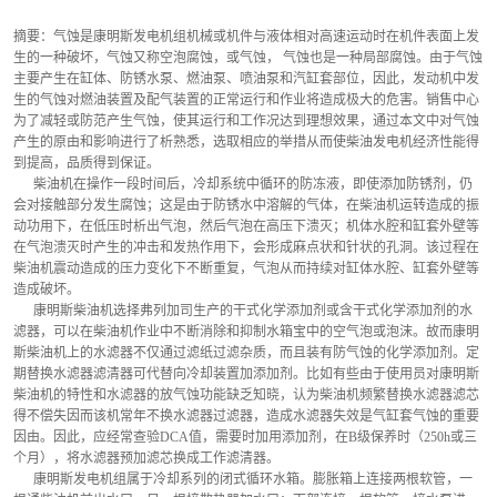
摘要：气蚀是康明斯发电机组机械或机件与液体相对高速运动时在机件表面上发
生的一种破坏，气蚀又称空泡腐蚀，或气蚀， 气蚀也是一种局部腐蚀。由于气蚀
主要产生在缸体、防锈水泵、燃油泵、喷油泵和汽缸套部位，因此，发动机中发
生的气蚀对燃油装置及配气装置的正常运行和作业将造成极大的危害。销售中心
为了减轻或防范产生气蚀，使其运行和工作况达到理想效果，通过本文中对气蚀
产生的原由和影响进行了析熟悉，选取相应的举措从而使柴油发电机经济性能得
到提高，品质得到保证。
      柴油机在操作一段时间后，冷却系统中循环的防冻液，即使添加防锈剂，仍
会对接触部分发生腐蚀；这是由于防锈水中溶解的气体，在柴油机运转造成的振
动功用下，在低压时析出气泡，然后气泡在高压下溃灭；机体水腔和缸套外壁等
在气泡溃灭时产生的冲击和发热作用下，会形成麻点状和针状的孔洞。该过程在
柴油机震动造成的压力变化下不断重复，气泡从而持续对缸体水腔、缸套外壁等
造成破坏。
      康明斯柴油机选择弗列加司生产的干式化学添加剂或含干式化学添加剂的水
滤器，可以在柴油机作业中不断消除和抑制水箱宝中的空气泡或泡沫。故而康明
斯柴油机上的水滤器不仅通过滤纸过滤杂质，而且装有防气蚀的化学添加剂。定
期替换水滤器滤清器可代替向冷却装置加添加剂。比如有些由于使用员对康明斯
柴油机的特性和水滤器的放气蚀功能缺乏知晓，认为柴油机频繁替换水滤器滤芯
得不偿失因而该机常年不换水滤器过滤器，造成水滤器失效是气缸套气蚀的重要
因由。因此，应经常查验DCA值，需要时加用添加剂，在B级保养时（250h或三
个月），将水滤器预加滤芯换成工作滤清器。
      康明斯发电机组属于冷却系列的闭式循环水箱。膨胀箱上连接两根软管，一