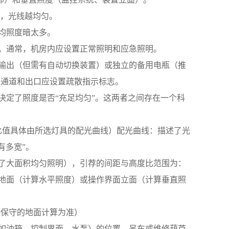
1，光线越均匀。
平均照度暗太多。
性。通常，机房内应设置正常照明和应急照明。
输出（但需有自动切换装置）或独立的备用电瓶（推
细通道和出口应设置疏散指示标志。
决定了照度是否“充足均匀”。这两者之间存在一个科
个比值具体由所选灯具的配光曲线）配光曲线：描述了光
有多宽”。
为了大面积均匀照明），引荐的间距与高度比范围为：
指地面（计算水平照度）或操作界面立面（计算垂直照
以较保守的地面计算为准）
（如油箱、控制界面、水泵）的位置、吊车或维修葫芦