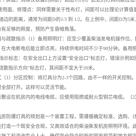
机使用面、修理点：同样需要关于性布灯，间距可以比理论计算值
离墙边的距离，通常为间距D的1/3 到 1/2。在上例中，间距D为5米
也有足够的照度，预防产生昏暗角落。
明与疏散指示（1）备用照明灯：应至少覆盖柴油发电机操作位、
在大电断电后能立即点亮，持续供电时间不少于90分钟。备用照
散指示标志：在安全出口上方设置“安全出口”标志灯，错误示例如
疏散指示方向”标志灯，其间距不宜大于20米。
式（1）分区控制：将灯具分为2-3个回路，由不一样的开关控制
时全部打开。这样可以灵活节能。
有敷设在机房内的电线电缆，应使用阻燃或耐火型铜芯电缆。（2
。
机房防爆灯具的规划是一个装置工程，需遵循确定标准、选购、
能打造一个既安全合规，又高效适合的柴油柴发机房照明环境。
工前咨询专业人士，确保完全符合较新的国家规范和地方规定，**机房的安全、有效运