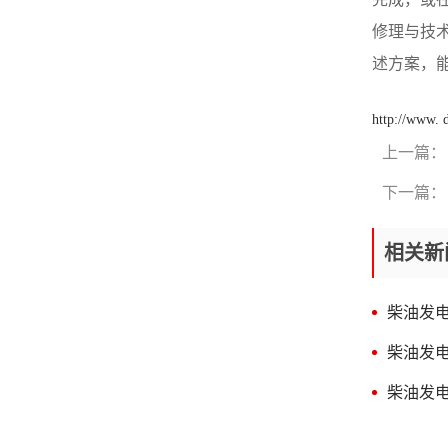
量就不是按线性比例上升。这
康明斯室外柴油发电机，如限
是由于吸油侧压力减轻，发生
修理与技术
压阀仅起安全用途，则可以不
空穴所致。在新布置机油泵时
进行此项特点研讨，而只需做
述方案，
按此特征曲线可以决定作业转
限压阀开启压力的测量。ORI
速的选择和较低转速时的供油
柴油发电机组_康明斯柴油发
特征，以及通晓构成是否合理
电机-重康动力 粘度特点是
http://www.
等问题。ORI康明斯发电机组_
在规定转速和一定泵出压力
康明斯柴油发电机-重康动力
时，表示试验油的粘度（或油
上一篇：
压力特征是在规定试验油粘
量）与供油量影响的规律。为
度和一定速度时，表示供油量
制作方便起见，常用供油量与
下一篇：
与泵出压力的函数关系，包括
油温的关系曲线来代替。粘度
供油量、容积效率、总效率、
特征（油温特点）也是柴油机
轴功率和泵出压力的特性曲线
相关新
选取机油泵时的具体考虑条
图。曲线表明在一定的速度
件，一般希望机油泵供油量受
下，油泵供油量随着泵出压力
粘度（温度）的危害甚少，以
增大而减小，这是由于容积损
扩大机油泵的工作范围提升其
柴油发
失受泵出压力的提高而增大。
适应性。ORI康明斯发电机组_
设计者希望机油泵的供油量随
康明斯柴油发电机-重康动力
柴油发
压力的提升而下降愈小愈好，
柴油机用的机油泵，常在变
即压力特征曲线斜率要小。
转速压力下工作，为了更清晰
柴油发
ORI康明斯发电机组_cummins
地领会机油泵在各种转速、压
柴油发电机-重康动力 当机
力下的工作特征，特规划了此
油泵设有限压阀系统，并且在