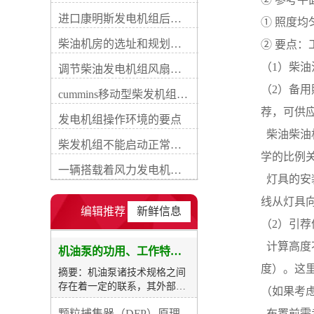
（也叫特性曲线）。鉴于泵内
进口康明斯发电机组后期维修成本
① 照度
流动的复杂性，机油泵正确的
性能曲线只能同试验获得。然
柴油机房的选址和规划形式
② 要点：
后对性能曲线作定心的分析，
（1）柴
以便领悟特征曲线的形式和危
调节柴油发电机组风扇皮带涨紧度需要注意哪些
害特征曲线的诸要素，研究它
（2）备
cummins移动型柴发机组添加新成员QSB5-G11系列
和柴油发电机的匹配关系。康
明斯公司在本文中推荐柴油发
荐，可供
发电机组操作环境的要点
电机组图1 齿轮式机油泵构造
  柴油
示意图ORI康明斯发电机组
柴发机组不能启动正常损坏有什么
_cummins柴油发电机-重康动
学的比例
力 不论规划者还是使用
一辆搭载着风力发电机塔杆的货车撞上车行天桥导致道路交通中断
  灯具
者，都应对机油泵的作业特点
有较全面的了解，若一无所
线从灯具
知，有时会引起严重后果，其
编辑推荐
新鲜信息
构造如图1所示。机油泵的作
（2）引
业特性是研究机油泵供油量与
  计算
转速、粘度等数据之间的函数
机油泵的功用、工作特征、原理及亮点
关系，它反应机油泵的作业范
度）。这
摘要：机油泵诸技术规格之间
围，作业能力及作业条件等。
存在着一定的联系，其外部表
（如果考虑
从而找出机油泵的供油规律，
现形式为各种性能数据之间的
用以指导规划和操作，下面分
颗粒捕集器（DFP）原理、好处及试验
  布置