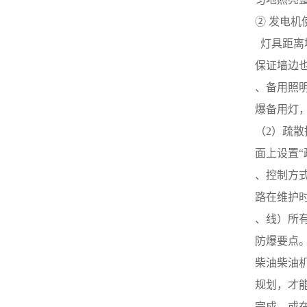
从而找出机油泵的供油规律，
按此特征曲线可以决定作业转
② 发电
用以指导规划和操作，下面分
速的选择和较低转速时的供油
别推荐基础特征。ORI柴油发
特征，以及通晓构成是否合理
  灯具距
电机组_cummins柴油发电机-
等问题。ORI康明斯发电机组_
重康动力 转速特征是研讨在
保证墙边
康明斯柴油发电机-重康动力
规定的试验油粘度和一定泵出
压力特征是在规定试验油粘
、备用照
压力时，表示供油量与速度的
度和一定速度时，表示供油量
函数关系。大量试验表明，当
爆备用灯，
与泵出压力的函数关系，包括
机油泵速度低于该泵的额定速
供油量、容积效率、总效率、
（2）疏
度时，其供油量和转速呈线性
轴功率和泵出压力的特性曲线
关系，即流量的大小与机油泵
图。曲线表明在一定的速度
面上设置“
的转速成正比关系，转速愈高
下，油泵供油量随着泵出压力
则供油量愈大，。如以油温
、控制方
增大而减小，这是由于容积损
（即油液的粘度）为常量，泵
失受泵出压力的提高而增大。
路在维护
出压力为变数据，则此时速度
设计者希望机油泵的供油量随
特性曲线，随泵出压力的增
、线）所
压力的提升而下降愈小愈好，
大，曲线几乎向右下方平移，
即压力特征曲线斜率要小。
防爆要点
如图3-2中PS直线所示，而图
ORI康明斯发电机组_cummins
中在标定泵出压力时的QL直线
柴油发电机-重康动力 当机
柴油柴油
为该泵的理论流量曲线。若速
油泵设有限压阀系统，并且在
度继续增大，超过一定限值
规划，才
系统中起稳压功用时，则必须
（此值称而定转速）时，供油
研讨限压阀的工作特性。反之
完成，或在施