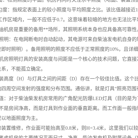
均匀度：指规定表面上的较小照度与平均照度之比。该比值越接近
工作区域内，一般不应低于0.7。这意味着较暗的地方也无法比
油油机房是重要的备用**场所，其照明系统本身也应具备高可靠
用照明：在电网断电时自动起动，其电源可来自柴油发电机自身的
应即时照明）。备用照明的照度不应低于正常照度的10%，且详
柴油机房照明灯具的安装高度与间距是一个核心的技术问题，它直接
关系，不能孤立确定。
的安装高度（H）与灯具之间的间距（D）存在一个较佳比值。这
向四周空间发射的强度和分布范围。通俗讲，就是灯具“照亮范围
荐值：对于柴油柴发机房常用的广角配光防爆LED灯具（目的是
高度不是房间净高，而是灯具到作业面的垂直距离。而工作面一般
里以地面照度为主。
装置维修，作业面可能抬高至0.8米，则H=3.4米，这里我们
前需考虑机房的主要情况平面尺寸、净高、柴油发电机及附属设备