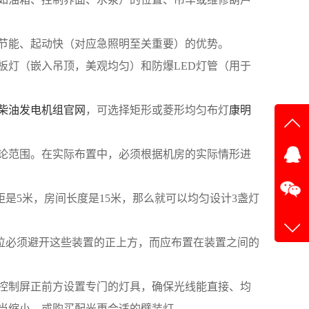
、节能、起动快（对应急照明至关重要）的优势。
平板灯（嵌入吊顶，美观均匀）和防爆LED灯管（用于
柴油发电机组官网
，可选择矩形或菱形均匀布灯
康明
在线
理论范围。在实际布置中，必须根据机房的实际情形进
在
是5米，房间长度是15米，那么就可以均匀设计3盏灯
位必须避开这些装置的正上方，而应布置在装置之间的
在控制屏正前方设置专门的灯具，确保光线能直接、均
当缩小，或购买配光更合适的壁装灯。