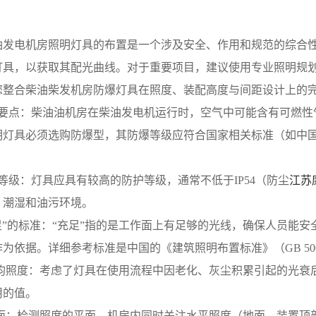
油发电机房照明灯具的布置是一个涉及安全、作用和规范的综合
灯具，以获取其配光曲线。对于重要项目，建议使用专业照明规
您整合柴油柴发机房防爆灯具在照度、装配高度与间距设计上的
爆要点：柴油油机房在柴油发电机运行时，空气中可能含有可燃性
灯具必须选购防爆型，其防爆等级应符合国家相关标准（如中国的
等级：灯具应具有较高的防护等级，通常不低于IP54（防尘
江苏
、潮湿和油污环境。
充足”的标准：“充足”指的是工作面上有足够的光线，确保人员能
为依据。详细参考标准是中国的《建筑照明布置标准》（GB 50
平均照度：考虑了灯具在使用流程中因老化、灰尘积累引起的光衰
用的值。
平面：检测照度的平面。机房内同时关注水平照度（地面、装置顶