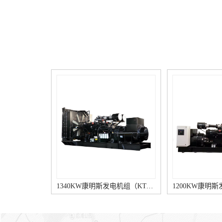
特性曲线。它是用各种不同转
系统中起稳压功用时，则必须
速下的Q=f(PS)曲线绘制在同
研讨限压阀的工作特性。反之
一特性图上，如图2（a）所
康明斯室外柴油发电机，如限
示，连成光滑的等容积效率曲
压阀仅起安全用途，则可以不
线，称之为通用特性曲线，以
进行此项特点研讨，而只需做
便柴油机厂在选择机油泵时进
限压阀开启压力的测量。ORI
行合理的匹配。ORI康明斯发
柴油发电机组_康明斯柴油发
电机组_康明斯柴油发电机-重
电机-重康动力 粘度特点是
康动力 空穴特性是显示吸
在规定转速和一定泵出压力
油压力对流量的影响，它将对
时，表示试验油的粘度（或油
涉及吸油系统（包括吸油管
量）与供油量影响的规律。为
道、集滤器）提供有关参考参
制作方便起见，常用供油量与
参数。曲线（b）所示。ORI柴
油温的关系曲线来代替。粘度
油发电机组_cummins柴油发电
特征（油温特点）也是柴油机
机-重康动力 评价机油泵本
选取机油泵时的具体考虑条
身的优劣，效率是重要的指标
件，一般希望机油泵供油量受
之一。效率特征曲线表明能量
粘度（温度）的危害甚少，以
损耗，泵的内部密封和作业压
扩大机油泵的工作范围提升其
力的范围。一般情况下容积效
1340KW康明斯发电机组（KTA50-GS8柴油机）
适应性。ORI康明斯发电机组_
率随速度的提升而增大，在转
康明斯柴油发电机-重康动力
速接近额定值时，容积效率趋
柴油机用的机油泵，常在变
向常数；速度超过额定值时康
转速压力下工作，为了更清晰
明斯柴油发电机厂家，由于填