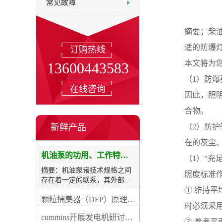
常见故障
摘要；柴
适的防爆
订购热线
本文将为
13600443583
（1）防
在线咨询
因此，照明
合物。
新鲜产品
（2）防护
在的灰尘
机油泵的功用、工作特征、原理及亮点
（1）“
摘要：机油泵诸技术规格之间
照度标准作
存在着一定的联系，其外部表
① 维持
现形式为各种性能数据之间的
颗粒捕集器（DFP）原理、好处及试验
关系，称之为作业特点，用曲
时必须采
线的形式来表示，则称之为柴
cummins开展发电机研讨会培训(IACET)认证工作
油发电机机油泵的性能曲线
② 参考