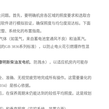
性问题。首先，要明确机房各区域的照度要求和选取合
划软件进行模拟验证，确保照度与均匀度双达标。下面
完整、系统化的布置指南。
气体（如氢气，来自蓄电池室通风不良）和油蒸汽。
GB 3836系列标准），以防止电火花引燃爆炸性混
康明斯柴油发电机
、防溅水），以适应机房内可能存
安全、准确、无视觉疲劳地完成所有操作。这需要量化的
034）是核心依据。
后，在保养周期末仍能达到的较低平均照度。这是规划
部）和垂直照度（监控系统、装置立面）。