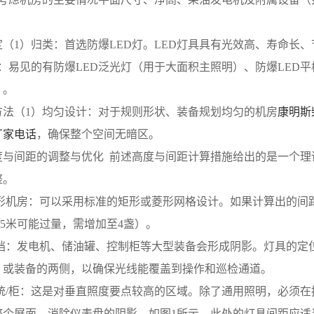
定（1）归类：首选防爆LED灯。LED灯具具有光效高、寿命长
：易见的有防爆LED泛光灯（用于大面积主照明）、防爆LED
）。
方法（1）均匀设计：对于规则形状、装备规划均匀的机房
康明斯
厂家电话
，确保整个空间无暗区。
度与间距的调整与优化  前述高度与间距计算措施给出的是一个
整。
矩形机房：可以采用标准的矩形或菱形网格设计。如果计算出的间距
.5米可能过量，需增加至4盏）。
遮挡：发电机、储油罐、控制柜等大型装备会形成阴影。灯具的定
，或装备的两侧，以确保光线能覆盖到操作和巡检通道。
系统/柜：这是对垂直照度要点较高的区域。除了通用照明，必须
整个屏面，消除仪表盘的阴影，如图1所示。此处的灯具间距应适