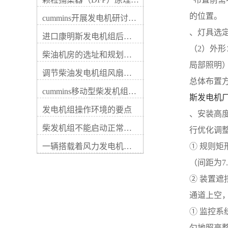
关系，称之为作业特点，用曲
别推荐基础特征。ORI柴油发
线的形式来表示，则称之为柴
电机组_cummins柴油发电机-
的位置。
cummins开展发电机研讨会培训(IACET)认证工作
油发电机机油泵的性能曲线
重康动力 转速特征是研讨在
（也叫特性曲线）。鉴于泵内
、灯具选
规定的试验油粘度和一定泵出
进口康明斯发电机组后期维修成本
流动的复杂性，机油泵正确的
压力时，表示供油量与速度的
（2）外形
性能曲线只能同试验获得。然
柴油机房的选址和规划形式
函数关系。大量试验表明，当
后对性能曲线作定心的分析，
局部照明
机油泵速度低于该泵的额定速
以便领悟特征曲线的形式和危
调节柴油发电机组风扇皮带涨紧度需要注意哪些
度时，其供油量和转速呈线性
总体布置
害特征曲线的诸要素，研究它
关系，即流量的大小与机油泵
cummins移动型柴发机组添加新成员QSB5-G11系列
和柴油发电机的匹配关系。康
的转速成正比关系，转速愈高
斯发电机
明斯公司在本文中推荐柴油发
则供油量愈大，。如以油温
发电机组操作环境的要点
电机组图1 齿轮式机油泵构造
、安装高
（即油液的粘度）为常量，泵
示意图ORI康明斯发电机组
出压力为变数据，则此时速度
柴发机组不能启动正常损坏有什么
行优化调
_cummins柴油发电机-重康动
特性曲线，随泵出压力的增
力 不论规划者还是使用
一辆搭载着风力发电机塔杆的货车撞上车行天桥导致道路交通中断
① 规则
大，曲线几乎向右下方平移，
者，都应对机油泵的作业特点
如图3-2中PS直线所示，而图
（间距为7
有较全面的了解，若一无所
中在标定泵出压力时的QL直线
知，有时会引起严重后果，其
为该泵的理论流量曲线。若速
② 装置
构造如图1所示。机油泵的作
度继续增大，超过一定限值
业特性是研究机油泵供油量与
通道上空
（此值称而定转速）时，供油
转速、粘度等数据之间的函数
量就不是按线性比例上升。这
① 监控
关系，它反应机油泵的作业范
是由于吸油侧压力减轻，发生
围，作业能力及作业条件等。
匀地照亮
空穴所致。在新布置机油泵时