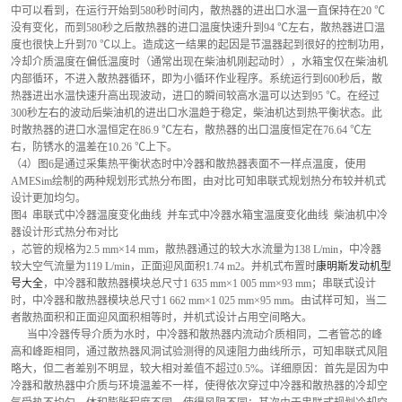
中可以看到，在运行开始到580秒时间内，散热器的进出口水温一直保持在20 ℃
没有变化，而到580秒之后散热器的进口温度快速升到94 ℃左右，散热器进口温
度也很快上升到70 ℃以上。造成这一结果的起因是节温器起到很好的控制功用，
冷却介质温度在偏低温度时（通常出现在柴油机刚起动时），水箱宝仅在柴油机
内部循环，不进入散热器循环，即为小循环作业程序。系统运行到600秒后，散
热器进出水温快速升高出现波动，进口的瞬间较高水温可以达到95 ℃。在经过
300秒左右的波动后柴油机的进出口水温趋于稳定，柴油机达到热平衡状态。此
时散热器的进口水温恒定在86.9 ℃左右，散热器的出口温度恒定在76.64 ℃左
右，防锈水的温差在10.26 ℃上下。
（4）图6是通过采集热平衡状态时中冷器和散热器表面不一样点温度，使用
AMESim绘制的两种规划形式热分布图，由对比可知串联式规划热分布较并机式
设计更加均匀。 
图4  串联式中冷器温度变化曲线  并车式中冷器水箱宝温度变化曲线  柴油机中冷
器设计形式热分布对比
，芯管的规格为2.5 mm×14 mm，散热器通过的较大水流量为138 L/min，中冷器
较大空气流量为119 L/min，正面迎风面积1.74 m2。并机式布置时
康明斯发动机型
号大全
，中冷器和散热器模块总尺寸1 635 mm×1 005 mm×93 mm；串联式设计
时，中冷器和散热器模块总尺寸1 662 mm×1 025 mm×95 mm。由试样可知，当二
者散热面积和正面迎风面积相等时，并机式设计占用空间略大。
      当中冷器传导介质为水时，中冷器和散热器内流动介质相同，二者管芯的峰
高和峰距相同，通过散热器风洞试验测得的风速阻力曲线所示，可知串联式风阻
略大，但二者差别不明显，较大相对差值不超过0.5%。详细原因：首先是因为中
冷器和散热器中介质与环境温差不一样，使得依次穿过中冷器和散热器的冷却空