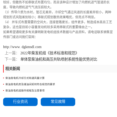
较好，但散热不如串联式布置均匀，而且该种设计增加了内燃机进气管道的长
度，导致内燃机进气气流压损较大。
（3）传导介质为水时，管芯无差异，冷却空气通过风道的长度差异较小，两种
规划形式风阻差别较小；串联式规划散热效果略优，但亮点不明显。
（4） 并车式布置需要的空间大，连接管路更长，组件更多，制造成本高且工艺
复杂，这也是目前小容量发动机较多采用串联式的重要缘由之一。
如果希望通晓更多有关康明斯发电机组技术数据与产品资料，请电话联系销售宣
传部门或访问我们官网：
http://www. dgkmsdl.com
上一篇：
2022年柴发机组《技术标准和规范》
下一篇：
单体泵柴油机和高压共轨喷射系统性能优势对比
相关新闻
柴油发电机冷却方式和通风量计算
柴油发电机房及储油间如何符合规范的要求
柴油发电机组操作规程及注意事项
行业资讯
常见故障