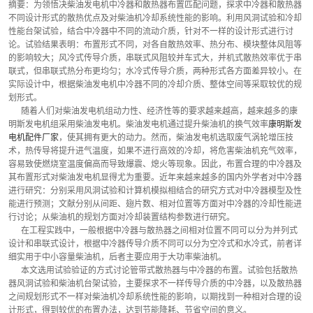
摘要：为领悟决柴油发电机中冷器和散热器布置匹配问题，探求中冷器和散热器
不同设计形式的散热优点及对柴油机冷却系统性能的影响。利用风洞试验和冷却
性能台架试验，结合中冷器中不同的流动介质，针对不一样的设计形式进行讨
论。试验结果表明：布置形式不同，对各自散热效率、热分布、模块整体风阻等
的影响较大；风冷式传导介质，串联式风阻较并车式大，并机式散热效率优于串
联式，但串联式热分布更均匀；水冷式传导介质，两种形式各方面差异较小。在
实际设计中，根据柴油发电机中冷器不同的冷却介质、整体空间等采取较优的规
划形式。
      随着人们对柴油发电机组动力性、经济性等的要求越来越高，越来越多的康
明斯发电机组采用柴油发电机。柴油发电机通过提升柴油机的换气效率
康明斯发
电机配件厂家
，使其拥有更大的动力。然而，柴油发电机选取废气涡轮增压技
术，热传导将提升进气温度，如果不进行高效的冷却，将危害柴油机充气效率，
容易致使燃烧室温度偏高而导致爆震、熄火等现象。因此，布置合理的中冷器及
其布置形式对柴油发电机显得尤为重要。近年来越来越多的国内外学者对中冷器
进行研究：分别采用风洞试验和计算机模拟相结合的研究方式对中冷器模型及性
能进行预测；文献分别从间距、翅片数、相对位置等方面对中冷器的冷却性能进
行讨论；从柴油机的规划方面对冷却装置结构参数进行研究。
      在工程实践中，一般根据中冷器与散热器之间相对位置不同可以分为并列式
设计和串联式设计，根据中冷器传导介质不同可以分为空冷式和水冷式，前者详
细实用于中小容量柴油机，后者主要应用于大功率柴油机。
      本文选用试验验证的方式讨论管带式散热器与中冷器的布置。试验包括散热
器风洞试验和柴油机台架试验，主要探求不一样传导介质的中冷器，以及散热器
之间规划形式不一样对柴油机冷却系统性能的影响，以期找到一种相对合理的设
计形式，得到较优的布置办法，达到节能降耗、节省空间的意义。