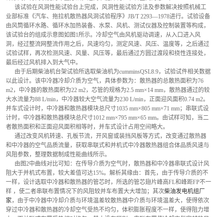
      该试验在风洞性能试验台上完成，风洞性能试验方法及参数解决按照机械工
业部标准《汽车、拖拉机散热器风洞试验程序》JB/T 2293—1978进行。试验设备
由风筒循环水路、循环水加热装备、水泵、风机、测试仪器及控制装置等构成，
该试验台的组成示意图如图1所示。冷却空气由风机驱动调速，从入口进入风
洞，经过整流网整流作用之后，风速均匀，测定风速、风压、温度等，之后通过
试验试样，再次检测风速、风量、风压等，最后通过方圆过渡段和挠性连接处，
最后经过风机排入到大气中。
      由于后期柴油机台架试验所选取柴油机为cumminsQSL8.9，试验试件相关数据
以此设计。该中冷器冷却介质为空气，具体参数为：散热器的总散热面积为76 
m2，中冷器的散热面积为22 m2，芯管的规格为2.5 mm×14 mm，散热器通过的较
大水流量为88 L/min，中冷器较大空气流量为230 L/min，正面迎风面积0.74 m2。
并车式设计时，中冷器和散热器模块总尺寸1035 mm×805 mm×71 mm；串联式设
计时，中冷器和散热器模块总尺寸1012 mm×795 mm×65 mm。由试样可知，当二
者散热面积和正面迎风面积相等时，并车式设计占用空间略大。
      通过改变风机转速、孔板节流，开风窗或装挡风板等方式，改变通过散热器
和中冷器的空气品质流量，获取串联式和并机式中冷器散热器组合体品质风速与
风阻参数，整理数据制成性能曲线所示。
      由图2中曲线对比可知：在传导介质为空气时，散热器和中冷器串联式设计风
阻大于并机式布置，较大差值可达15%。解析其缘由：首先，由于传导介质的不
一样，设计选取中冷器和散热器的管芯时，所选的管芯翅片峰高FL和峰距FP不一
样 ，使二者串联布置情况下的风阻较并车布置大大增加；其次
柴油发电机组厂
家
，由于中冷器中冷却介质与环境温差较散热器中介质与环境温差大，使得依次
穿过中冷器和散热器的冷却空气受热不均匀，体积膨胀程度不一样，使得阻力增