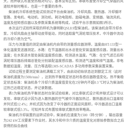
大，而并联式布置受热相对均匀，基本没有区别。串联布置使冷却空气穿越的风
道较并联时略长，也是一个重要的条件。
      柴油机冷却系统性能试验测试平台由柴油机、冷却风扇、散热器、冷却循环
管路、发电机、电动机、测功机、耗功电阻柜、励磁电源、变频器、轴流风机、
温度及扭矩感应器以及参数采集系统等构成，试验平台示意图如图3所示。
      本次运行试验所采取的样机为康明斯QSL8.9型柴油机，该柴油机自带冷却水
泵，冷却风扇由主轴带动皮带驱动，同时选取废气涡轮增压技术，中冷器中流动
的冷却介质为空气。
      压力与流量值的测定由柴油机内自带的测量感应器测得，温度由HT-133型一
体化温度变送器测定。水路：在节温器前出水总管处安装温度感应器，测量出水
温度；在水泵进水管处装配温度感应器，检测进水温度。气路：在空气滤芯后和
涡轮增压器后排烟总管处分别装配温度感应器，检测进气温度和排气温度。非电
数据如温度、流量、压力等选取LMS-SCADAS 多功用参数采集装置采集。
      试验过程主要测定柴油机满载工况下，由启动初始状态达到额定工况（此时
柴油机速度为1500r/min），达到热平衡稳定状态时各感应器数值变化。热平衡稳
定状态标准：柴油机各个冷却介质温度值变化在2分钟内不超0.3 ℃时认为柴油机
过热已达稳定状态，并记录数据。
      表1为柴油机热平衡状态时台架试验结果，对比串联式设计和并联式设计可以
发现，串联式设计因为进入散热器的空气被中冷器加热过，散热器进出口温差较
并列式低12.4%；并机式因为改变了中冷器的正面迎风面积，中冷器进出口温差
较串联式低5.3%，可知并车式布置较串联式散热效率略高。
      柴油机冷却装置的运转试验中，柴油机在速度为1500（转/分钟），输出容量
为242 kW工况要素下作业时，其水冷和中冷介质的温度变化对原始参数拟合之后
获得的拟合曲线