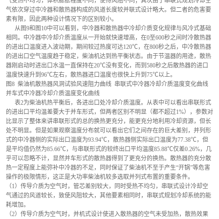
气受热不均匀，体积膨胀程度不同，使得风阻不同；其次由于串联式规划冷却空
气依次穿过中冷器和散热器构成的风道长度较并联式设计略大。但二者的危害要
素有限，因此两种设计情况下的区别较小。
      从图9和图10中可以看到，中冷器和散热器中冷却介质变化规律与风冷式基础
相同。中冷器中冷却介质温度从一开始就快速增高，在0至600秒之间时冷散热器
的进出口温度进入波动期，期间较过热度可达120℃，在800秒之后，中冷散热器
的进出口空气温度趋于稳定，柴油机达到热平衡状态。由于节温器的用途，散热
器刚启动时进出口水温一直保持在20℃没有变化，而到580秒之后散热器的进口
温度快速升到96℃左右，散热器进口温度也很快上升到75℃以上。 
图8  柴油机散热器风洞试验风速阻力曲线  串联式中冷器冷却介质温度变化曲线  
并车式中冷器冷却介质温度变化曲线
      表2为柴油机热平衡后，各进出口处冷却介质温度。从表中可以看出串联形式
的进出口平均温差要大于并车形式，但两者区别不明显（都不超过1%），参数对
比显示了整体来讲串联形式的总的换热更充分，能更充分地利用冷却资源，但长
处不明显。但是如果观察温度分布就可以看出它们之间存在的巨大差别，并列形
式的中冷器侧的实际出口温度为93.94℃，散热器侧实际出口温度为77.38℃，但
是平均值仍然为85.66℃，与串联形式的较终出口平均温度85.88℃仅差0.26%，几
乎可以忽略不计，显然并车形式的散热器得到了更充分的换热。散热器的充分散
热一定程度上能弥补中冷器的不足，同时保证了柴油机不至于产生“开锅”等危害
操作的极限情形，这正是大功率柴油机较多选取并列式布置的重要条件。
（1）传导介质为空气时，管芯差别较大，同时受热不均匀，串联式设计冷却空
气通过的风道较长，致使风阻较大，其他要素相同时，串联式规划冷却系统的能
耗增加。
（2）传导介质为空气时，并机式设计使进入散热器的空气未受加热，散热效果