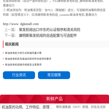
处置顽固积碳（适合严重积碳机型）。N42康明斯发电机组_康明斯柴油发电机-
重康动力
① 燃油添加剂：喷油嘴清洗型：含PEA（聚醚胺）成分，可溶解喷油嘴和燃烧室
积碳（如雪佛龙TCP、红线康明斯发电机组_cummins柴油发电机-重康动力
http://www. dgkmsdl.com
上一篇：
柴发机组出口中东的认证程序和清关风险
下一篇：
康明斯柴发机组的自选配置与可选配件
相关新闻
柴油发电机冷却方式和通风量计算
柴油发电机房及储油间如何符合规范的要求
柴油发电机组操作规程及注意事项
行业资讯
常见故障
新鲜产品
机油泵的功用、工作特征、原理及亮点
颗粒捕集器（DFP）原理、好处及试验