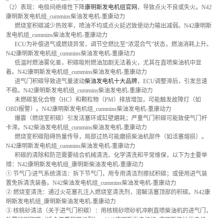
（2）表现：电极间绝缘性下降
康明斯发电机组官网
，导致点火不良或失火。N42
康明斯发电机组_cummins柴油发电机-重康动力
      燃烧室积碳减少热效率，喷油不均或点火延迟致使动力输出减弱。N42康明斯
发电机组_cummins柴油发电机-重康动力
      ECU为补偿进气或燃烧异常，调节空燃比至“浓混合气”状态，燃油消耗上升。
N42康明斯发电机组_cummins柴油发电机-重康动力
      低温时燃油雾化差，积碳吸附燃油加剧无法着火，尤其在直喷柴油机中显
着。N42康明斯发电机组_cummins柴油发电机-重康动力
      进气门积碳导致进气量波动
柴油发电机十大品牌
，ECU调整滞后，引发怠速
不稳。N42康明斯发电机组_cummins柴油发电机-重康动力
      未燃碳氢化合物（HC）和颗粒物（PM）排放增加，可能触发故障灯（如
OBD报警）。N42康明斯发电机组_cummins柴油发电机-重康动力
      爆震（燃烧室积碳）引发活塞环或缸壁磨耗；严重气门积碳可能致使气门杆
卡滞。N42柴油发电机组_cummins柴油发电机-重康动力
      燃烧室积碳阻碍热量传导，局部过热可能磨损柴油机部件（如活塞熔损）。
N42康明斯发电机组_cummins柴油发电机-重康动力
      积碳的清除和防范需要结合机械清洗、化学清洗和平常维保，以下为主要举
措：N42康明斯发电机组_康明斯柴油发电机-重康动力
① 节气门/进气系统清洁：拆下节气门，用专用清洁剂擦拭积碳；或使用进气装
置免拆清洗装备。N42柴油发电机组_cummins柴油发电机-重康动力
② 燃烧室清洗：通过火花塞孔注入燃烧室清洗剂，溶解活塞顶部的积碳。N42康
明斯发电机组_康明斯柴油发电机-重康动力
③ 核桃砂清洁（关于进气门积碳）：用核桃砂喷砂机冲刷直喷柴油机的进气门，