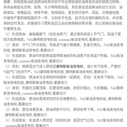
摘要：积碳是柴油机或燃油机构中因不完全燃烧或机油挥发形成的碳质沉积物，
具体由碳氢化合物、胶质、灰分等物质组成。其危害会造成柴油机动力无劲，油
耗增加，很难起动，频率不稳，排放超标，甚至损坏部件。因此，应根据轻度、
中度和严重积碳程度的不一样，分别给予优选、经济且合理的解除办法，并且要
保持定时清洁、改善操作习惯和选定正品的维保耗材等步骤，防止积碳在柴油机
中重新生成。
（1）形成原由：曲轴箱废气（含机油蒸汽）通过通风阀进入节气门，高温下凝
结为胶质碳层。N42康明斯发电机组_cummins柴油发电机-重康动力
（2）表现：节气门开合受阻，导致进气量计算偏差，危害空燃比。N42柴油发电
机组_康明斯柴油发电机-重康动力
（1）形成原由：燃油中的胶质或直喷柴油机的机油蒸汽在高温下附着。N42柴油
发电机组_cummins柴油发电机-重康动力
（2）表现：阻碍混合气进入燃烧室
康明斯柴油发电机
，减小充气效率，严重时
引起气门关闭不严。N42康明斯发电机组_康明斯柴油发电机-重康动力
（1）形成因由：燃油未完全燃烧的残留物（如烯烃、芳烃）在发热下碳化。N42
柴油发电机组_康明斯柴油发电机-重康动力
（2）表现：附着在活塞顶部、缸壁或喷油器，改变压缩比，引发爆震。N42康明
斯发电机组_cummins柴油发电机-重康动力
（1）形成因由：燃油杂质或添加剂劣化堵塞喷孔。N42柴油发电机组_康明斯柴
油发电机-重康动力
（2）表现：雾化效果变差，燃油喷射不均匀，燃烧效率下降。N42柴油发电机组
_康明斯柴油发电机-重康动力
（1）形成原由：机油渗入燃烧室（如烧机油）或混合气过浓。N42柴油发电机组
_cummins柴油发电机-重康动力