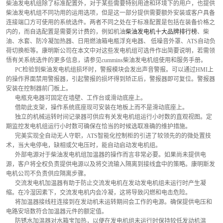
柴油发电机组除了标准配置外，对于某些需要特别用途和环境下的用户，也提供
柴油发电机组不同功用的运用选项，但是这一部分提供需要额外安装或客户具备
连接端口方可使用的系统选件。两者不同之处在于标准配置是包括在装备价格之
内的，而自选配置是需要另计费的，例如机油
柴油发电机十大品牌排行榜
、柴
油、水套、防冷凝加热器、日用燃油箱电瓶浮充电器、 低噪音外罩、ATS自动负
荷切换柜等。康明斯公司在本文中对这些发电机组可选件作出简要说明，若需领
悟有关系统选件的更多信息，请参见cummins柴油发电机组使用和服务手册。
      PC检验到柴油发电机组损坏时，警报模块会发出声音警报。可以通过HMI上
的操作界面禁用警报器，引起警报的损坏得到矫正后，警报器即可复位。警报器
安装在控制器前门板上。
      电瓶充电器可固定在墙壁、工作台或滑动底座上。
      借助此支架，操作系统底座现可安装在地板上而不是滑动底座上。
      独立的机械运转时间记录器可供应有关发电机组运行小时数的直观视图。定
期监控发电机组运行小时数可确保在恰当的时候选取准确的维护措施。
      完美实现全自动无人守职，ATS智能化控制柜的引进了较领先的的微处置技
术，当大电停电，缺相或欠电压时，能自动启动发电机组。
      外部电源对于柴油发电机组加温器的操作而言非常必要。如果尚未提供电
源，客户将全权负责提供电源以及将交流输入隔离到接线盒中的策略。康明斯发
电机公司不负责供应隔离步骤。
      交流发电机加温器有助于防止交流发电机在发动发电机组未运行时产生凝
缩。在冷湿因素下，交流发电机内会冷凝，这将导致闪燃和电击危险。
      将加温器接线柱连接到在发动机未运转期间会工作的电源。确保提供电压和
电路安培数符合加温器元件的额定值。
      防锈水加温器对水箱宝加热，以便在发电机组未运行时保持较低发动机温