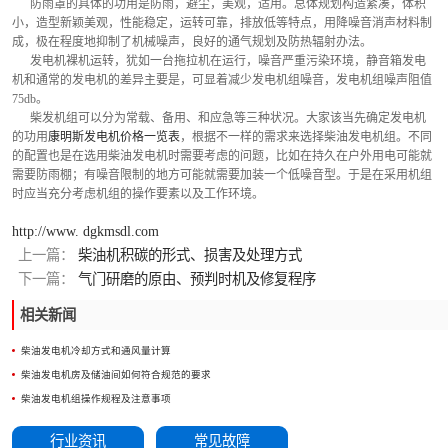
      防雨罩的具体的功用是防雨，避尘，美观，适用。总体规划构造紧凑，体积
小，造型新颖美观，性能稳定，运转可靠，排放低等特点，用降噪音消声材料制
成，极在程度地抑制了机械噪声，良好的通气规划及防热辐射办法。
      发电机裸机运转，犹如一台拖拉机在运行，噪音严重污染环境，静音箱发电
机和通常的发电机的差异主要是，可显着减少发电机组噪音，发电机组噪声阻值
75db。
      柴发机组可以分为常载、备用、和应急等三种状况。大家该当先确定发电机
的功用
康明斯发电机价格一览表
，根据不一样的需求来选择柴油发电机组。不同
的配置也是在选用柴油发电机时需要考虑的问题，比如在持久在户外用电可能就
需要防雨棚；有噪音限制的地方可能就需要加装一个低噪音型。于是在采用机组
时应当充分考虑机组的操作要素以及工作环境。
http://www. dgkmsdl.com
上一篇：
柴油机积碳的形式、损害及处理方式
下一篇：
气门研磨的原由、预判时机及修复程序
相关新闻
柴油发电机冷却方式和通风量计算
柴油发电机房及储油间如何符合规范的要求
柴油发电机组操作规程及注意事项
行业资讯
常见故障