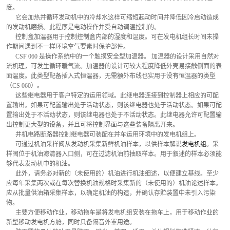
度。
      它会加热并循环发动机中的冷却水这样可缩短起动时间并降低因冷启动造成
的发动机磨损。此程序是电动操作并受自动调温控制的。
      控制盒加温器用于控制控制盒内部的湿度和温度。可在发电机组长时间未操
作期间遇到不一样环境空气要素时保护部件。
      CSF 060 是操作系统中的一个触摸安全型加温器。 加温器的设计采用自然对
流机理，可发生循环暖气流。加温器的设计可较大程度降低外壳易接触侧面的表
面温度。此类型配备插入式恒温器，无需额外布线也实用于没有恒温器的类型
（CS 060）。
      这些继电器用于客户特定的运用领域。此继电器连接到控制器上相应的可配
置输出。如果可配置输出处于活动状态，则该继电器也处于活动状态。如果可配
置输出处于不活动状态，则该继电器也处于不活动状态。此继电器允许可配置输
出控制更大型的设备，并且可将控制界面与这些装备隔离开来。
      并机电路断路器控制继电器可装配在并车运用环境中的发电机组上。
      可通过机油采样阀从发动机采集新鲜机油样本，以供样本解说
发电机组
。采
样阀位于机油滤清器入口侧，可在过滤机油前抽取样本。用于叙述的样本必须能
够代表发动机中的机油。
      此外，请务必对新的（未使用的）机油进行机油细述，以便建立基线。至少
应每年采集两次或在每次替换机油规格时采集新的（未使用的）机油论述样本。
应从批量供油箱采集样本，以确定机油的构造，并确认存贮装置中未引入污染
物。
      主要方便移动作业，移动拖车是将发电机组安装在拖车上，用于移动作业的
新型移动发电机方舱，同时具备隔音外罩用途。