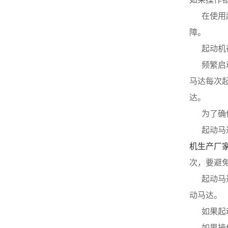
从而找出机油泵的供油规律，
按此特征曲线可以决定作业转
     
用以指导规划和操作，下面分
速的选择和较低转速时的供油
别推荐基础特征。ORI柴油发
特征，以及通晓构成是否合理
障。
电机组_cummins柴油发电机-
等问题。ORI康明斯发电机组_
重康动力 转速特征是研讨在
     
康明斯柴油发电机-重康动力
规定的试验油粘度和一定泵出
压力特征是在规定试验油粘
     
压力时，表示供油量与速度的
度和一定速度时，表示供油量
函数关系。大量试验表明，当
马达每次
与泵出压力的函数关系，包括
机油泵速度低于该泵的额定速
供油量、容积效率、总效率、
达。
度时，其供油量和转速呈线性
轴功率和泵出压力的特性曲线
关系，即流量的大小与机油泵
图。曲线表明在一定的速度
     
的转速成正比关系，转速愈高
下，油泵供油量随着泵出压力
则供油量愈大，。如以油温
     
增大而减小，这是由于容积损
（即油液的粘度）为常量，泵
失受泵出压力的提高而增大。
机生产厂
出压力为变数据，则此时速度
设计者希望机油泵的供油量随
特性曲线，随泵出压力的增
次，要避
压力的提升而下降愈小愈好，
大，曲线几乎向右下方平移，
即压力特征曲线斜率要小。
     
如图3-2中PS直线所示，而图
ORI康明斯发电机组_cummins
中在标定泵出压力时的QL直线
柴油发电机-重康动力 当机
动马达。
为该泵的理论流量曲线。若速
油泵设有限压阀系统，并且在
度继续增大，超过一定限值
     
系统中起稳压功用时，则必须
（此值称而定转速）时，供油
研讨限压阀的工作特性。反之
     