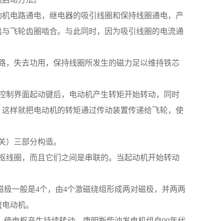
，起动机电路通电，继电器的吸引线圈和保持线圈通电，产
出与飞轮齿圈啮合。与此同时，因为吸引线圈的电流通
被短路，失去功用，保持线圈所发生的磁力足以维持铁芯
当按下控制界面起动键后，电动机产生转矩开始转动，同时
，这样就把电动机的转矩通过传动装置传递给飞轮，使
开关）三部分构造。
和电枢线圈，而且它们之间是串联的。当起动机开始转动
磁极一般是4个，由4个激磁绕组形成两对磁极，并两两
流电动机。
，使电枢产生持续转动。康明斯柴油发电机组自90年代