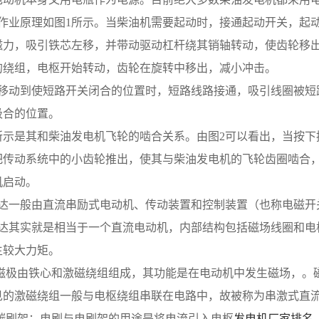
 基本的作业原理如图1所示。当柴油机需要起动时，接通起动开关
磁力，吸引铁芯左移，并带动驱动杠杆绕其销轴转动，使齿轮移
的绕组，电枢开始转动，齿轮在旋转中移出，减小冲击。
 当铁芯移动到使短路开关闭合的位置时，短路线路接通，吸引线圈
吸合的位置。
 如图2所示是其和柴油发电机飞轮的啮合关系。由图2可以看出，
把传动系统中的小齿轮推出，使其与柴油发电机的飞轮齿圈啮合
机启动。
 起动马达一般由直流串励式电动机、传动装置和控制装置（也称电磁
 启动马达其实就是相当于一个直流电动机，内部结构包括磁场线圈
生较大力矩。
：磁极由铁心和激磁绕组组成，其功能是在电动机中发生磁场，。
见的激磁绕组一般与电枢绕组串联在电路中，故被称为串激式直
和碳刷架：电刷与电刷架的用途是将电流引入电枢
发电机厂家排名