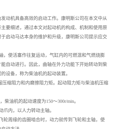
助发动机具备高效的启动工作。康明斯公司在本文中从
行主要细述，通过本文对起动机的构成、机制和使用原
对于启动马达本身的维护和升级，康明斯公司提示应交
的曲轴，使活塞作往复运动，气缸内的可燃混和气燃烧膨
才能自动进行。因此，曲轴在外力功能下开始转动到柴
需的设备，称为柴油机的起动装置。
服压缩阻力和内磨擦阻力矩。起动阻力矩与柴油机压缩
机的起动速度为150～300r/min。
启动爪内，以人力转动主轴。
油机飞轮周缘的齿圈啮合时，动力就传到飞轮和主轴，使
电启动方法。