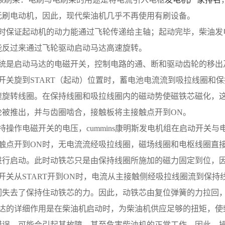
无刷电动机，因此，现代柴油机几乎不再使用有刷设备。
 在启动时保证起动机的动力能通过飞轮传递给主轴；起动完毕，柴
能反过来通过飞轮驱动启动马达高速旋转。
 控制系统是启动马达的电磁开关，控制电路的通、断和驱动齿轮的移
 当起动开关旋到START（起动）位置时，蓄电池电流流到吸拉线
速旋转线圈。在保持线圈和吸拉线圈内的磁动势使磁铁芯磁化，
轮被推出，并与齿圈啮合，接触板将主接触点开到ON。
 为了保持操作电磁开关的电压，cummins康明斯发电机组在启动
 当主接触点开到ON时，无电流流经吸拉线圈，磁场线圈和电枢线
进行启动。此时动铁芯只是由保持线圈所施加的磁力固定到位，
 当启动开关从START开到ON时，电流从主接触侧经吸拉线圈流
们失去了保持住动铁芯的力。因此，动铁芯由复位弹簧的力拉回，
 起动马达的详细作用是在柴油机启动时，为柴油机供应足够的扭矩
错误，可能会引起其故障，甚至危害柴油机的正常工作。因此，