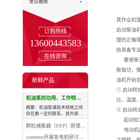
常见故障
其作业机
启动柴油
订购热线
理的正确
13600443583
给具备专
在线咨询
     
胀做功，
新鲜产品
油机开始
① 启动
机油泵的功用、工作特征、原理及亮点
比、温度
摘要：机油泵诸技术规格之间
② 启动转
存在着一定的联系，其外部表
     
现形式为各种性能数据之间的
颗粒捕集器（DFP）原理、好处及试验
关系，称之为作业特点，用曲
     
线的形式来表示，则称之为柴
cummins开展发电机研讨会培训(IACET)认证工作
油发电机机油泵的性能曲线
之旋转。