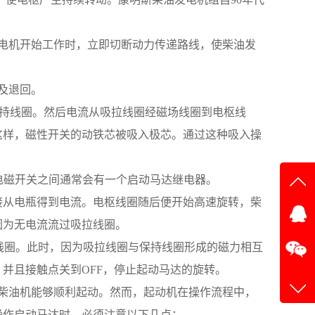
油发电机开始工作时，立即切断动力传递路线，使柴油发
出及退回。
圈和保持线圈。然后电流从吸拉线圈经磁场线圈到电枢线
这样，磁性开关的动铁芯被吸入极芯。通过这种吸入操
开关与电磁开关之间通常会有一个启动马达继电器。
在线
圈直接从电瓶得到电流。电枢线圈随后便开始高速旋转，柴
因为无电流流过吸拉线圈。
在
到保持线圈。此时，因为吸拉线圈与保持线圈形成的磁力相互
并且接触点关到OFF，停止起动马达的旋转。
，使柴油机能够顺利起动。然而，起动机在操作流程中，
操作启动马达时，必须注意以下几点：