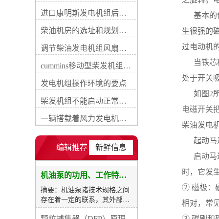
（也叫特性曲线）。鉴于泵内
进口康明斯发电机组后期维修成本
     
流动的复杂性，机油泵正确的
性能曲线只能同试验获得。然
柴油机房的选址和规划形式
生很强的
后对性能曲线作定心的分析，
过电动机
以便领悟特征曲线的形式和危
调节柴油发电机组风扇皮带涨紧度需要注意哪些
害特征曲线的诸要素，研究它
     
cummins移动型柴发机组添加新成员QSB5-G11系列
和柴油发电机的匹配关系。康
明斯公司在本文中推荐柴油发
处于开关
发电机组操作环境的要点
电机组图1 齿轮式机油泵构造
     
示意图ORI康明斯发电机组
柴发机组不能启动正常损坏有什么
_cummins柴油发电机-重康动
电磁开关
力 不论规划者还是使用
一辆搭载着风力发电机塔杆的货车撞上车行天桥导致道路交通中断
柴油发电
者，都应对机油泵的作业特点
有较全面的了解，若一无所
     
知，有时会引起严重后果，其
编辑推荐
新鲜信息
构造如图1所示。机油泵的作
     
业特性是研究机油泵供油量与
时，它发
转速、粘度等数据之间的函数
机油泵的功用、工作特征、原理及亮点
关系，它反应机油泵的作业范
② 磁极
摘要：机油泵诸技术规格之间
围，作业能力及作业条件等。
存在着一定的联系，其外部表
相对，常
从而找出机油泵的供油规律，
现形式为各种性能数据之间的
用以指导规划和操作，下面分
颗粒捕集器（DFP）原理、好处及试验
③ 碳刷