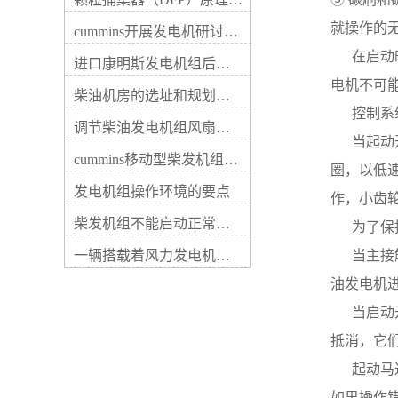
关系，称之为作业特点，用曲
别推荐基础特征。ORI柴油发
线的形式来表示，则称之为柴
电机组_cummins柴油发电机-
就操作的
cummins开展发电机研讨会培训(IACET)认证工作
油发电机机油泵的性能曲线
重康动力 转速特征是研讨在
（也叫特性曲线）。鉴于泵内
     
规定的试验油粘度和一定泵出
进口康明斯发电机组后期维修成本
流动的复杂性，机油泵正确的
压力时，表示供油量与速度的
电机不可
性能曲线只能同试验获得。然
柴油机房的选址和规划形式
函数关系。大量试验表明，当
后对性能曲线作定心的分析，
     
机油泵速度低于该泵的额定速
以便领悟特征曲线的形式和危
调节柴油发电机组风扇皮带涨紧度需要注意哪些
度时，其供油量和转速呈线性
     
害特征曲线的诸要素，研究它
关系，即流量的大小与机油泵
cummins移动型柴发机组添加新成员QSB5-G11系列
和柴油发电机的匹配关系。康
的转速成正比关系，转速愈高
圈，以低
明斯公司在本文中推荐柴油发
则供油量愈大，。如以油温
发电机组操作环境的要点
电机组图1 齿轮式机油泵构造
作，小齿
（即油液的粘度）为常量，泵
示意图ORI康明斯发电机组
出压力为变数据，则此时速度
柴发机组不能启动正常损坏有什么
     
_cummins柴油发电机-重康动
特性曲线，随泵出压力的增
力 不论规划者还是使用
一辆搭载着风力发电机塔杆的货车撞上车行天桥导致道路交通中断
     
大，曲线几乎向右下方平移，
者，都应对机油泵的作业特点
如图3-2中PS直线所示，而图
油发电机
有较全面的了解，若一无所
中在标定泵出压力时的QL直线
知，有时会引起严重后果，其
为该泵的理论流量曲线。若速
     
构造如图1所示。机油泵的作
度继续增大，超过一定限值
业特性是研究机油泵供油量与
抵消，它
（此值称而定转速）时，供油
转速、粘度等数据之间的函数
量就不是按线性比例上升。这
     
关系，它反应机油泵的作业范
是由于吸油侧压力减轻，发生
围，作业能力及作业条件等。
如果操作
空穴所致。在新布置机油泵时