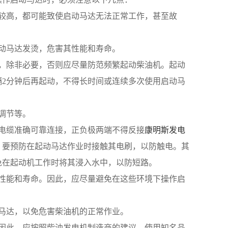
低或较高，都可能致使启动马达无法正常工作，甚至故
起启动马达发烫，危害其性能和寿命。
因此，除非必要，否则应尽量防范频繁起动柴油机。起动
隔2分钟后再起动，不得长时间或连续多次使用启动马
、调节等。
矿用电缆准确可靠连接，正负极两端不得反接
康明斯发电
，要预防在起动马达作业时接触其电刷，以防触电。其
免在起动机工作时将其浸入水中，以防短路。
响其性能和寿命。因此，应尽量避免在这些环境下操作启
启动马达，以免危害柴油机的正常作业。
业。因此，应按照柴油发电机制造商的建议，使用知名品