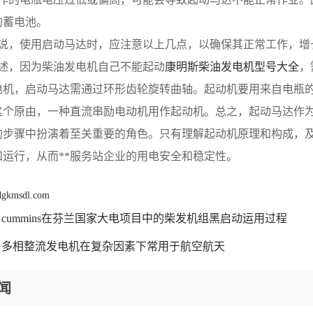
的蓄电池。
 总的来说，使用启动马达时，应注意以上几点，以确保其正常工作
 综上所述，因为柴油发电机自己不能起动
康明斯柴油发电机型号大全
，
电机，启动马达需通过环形齿轮旋转曲轴。起动机要用来自电瓶
这个原由，一种直流串励电动机用作起动机。总之，起动马达作
的步骤中扮演着至关重要的角色。只有理解起动机原理和构成，
和运行，从而**服务站企业的用电安全和稳定性。
 dgkmsdl.com
cummins在芬兰国家大电项目中的柴发机组黑启动运用过程
多相整流发电机在复杂因素下常用于航空航天
闻