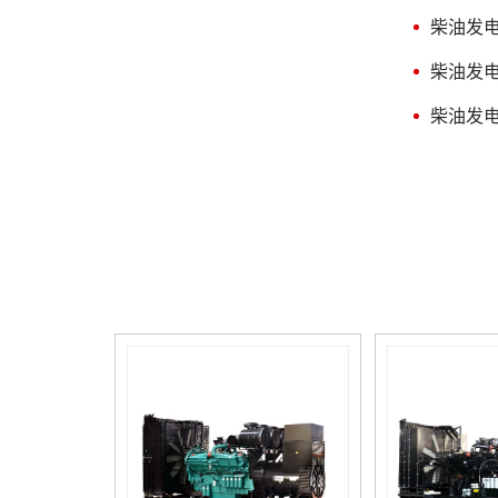
特性曲线。它是用各种不同转
系统中起稳压功用时，则必须
速下的Q=f(PS)曲线绘制在同
柴油发
研讨限压阀的工作特性。反之
一特性图上，如图2（a）所
康明斯室外柴油发电机，如限
示，连成光滑的等容积效率曲
柴油发
压阀仅起安全用途，则可以不
线，称之为通用特性曲线，以
进行此项特点研讨，而只需做
便柴油机厂在选择机油泵时进
柴油发
限压阀开启压力的测量。ORI
行合理的匹配。ORI康明斯发
柴油发电机组_康明斯柴油发
电机组_康明斯柴油发电机-重
电机-重康动力 粘度特点是
康动力 空穴特性是显示吸
在规定转速和一定泵出压力
油压力对流量的影响，它将对
时，表示试验油的粘度（或油
涉及吸油系统（包括吸油管
量）与供油量影响的规律。为
道、集滤器）提供有关参考参
制作方便起见，常用供油量与
参数。曲线（b）所示。ORI柴
油温的关系曲线来代替。粘度
油发电机组_cummins柴油发电
特征（油温特点）也是柴油机
机-重康动力 评价机油泵本
选取机油泵时的具体考虑条
身的优劣，效率是重要的指标
件，一般希望机油泵供油量受
之一。效率特征曲线表明能量
粘度（温度）的危害甚少，以
损耗，泵的内部密封和作业压
扩大机油泵的工作范围提升其
力的范围。一般情况下容积效
适应性。ORI康明斯发电机组_
率随速度的提升而增大，在转
康明斯柴油发电机-重康动力
速接近额定值时，容积效率趋
柴油机用的机油泵，常在变
向常数；速度超过额定值时康
转速压力下工作，为了更清晰
明斯柴油发电机厂家，由于填