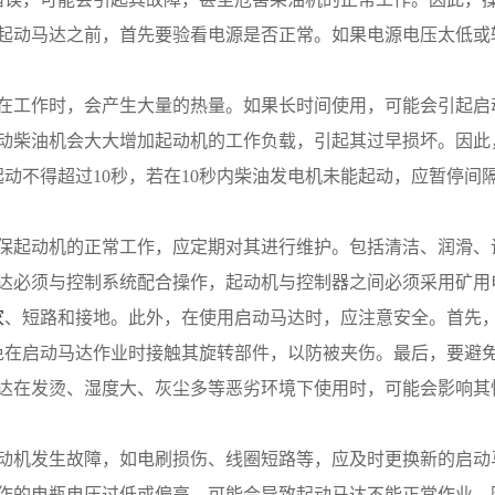
 在使用起动马达之前，首先要验看电源是否正常。如果电源电压太
 起动机在工作时，会产生大量的热量。如果长时间使用，可能会引
 频繁启动柴油机会大大增加起动机的工作负载，引起其过早损坏。
起动不得超过10秒，若在10秒内柴油发电机未能起动，应暂停间
 为了确保起动机的正常工作，应定期对其进行维护。包括清洁、润滑
 起动马达必须与控制系统配合操作，起动机与控制器之间必须采用
家
、短路和接地。此外，在使用启动马达时，应注意安全。首先
免在启动马达作业时接触其旋转部件，以防被夹伤。最后，要避
 起动马达在发烫、湿度大、灰尘多等恶劣环境下使用时，可能会影
 如果起动机发生故障，如电刷损伤、线圈短路等，应及时更换新的
 如果操作的电瓶电压过低或偏高，可能会导致起动马达不能正常作