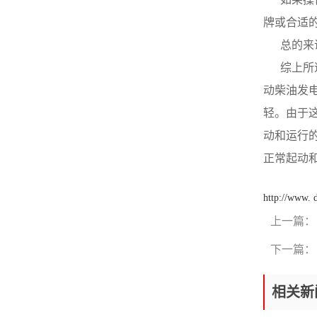
量就不是按线性比例上升。这
康明斯室外柴油发电机，如限
是由于吸油侧压力减轻，发生
牌或合适
压阀仅起安全用途，则可以不
空穴所致。在新布置机油泵时
进行此项特点研讨，而只需做
     
按此特征曲线可以决定作业转
限压阀开启压力的测量。ORI
速的选择和较低转速时的供油
柴油发电机组_康明斯柴油发
     
特征，以及通晓构成是否合理
电机-重康动力 粘度特点是
等问题。ORI康明斯发电机组_
动柴油发
在规定转速和一定泵出压力
康明斯柴油发电机-重康动力
时，表示试验油的粘度（或油
轻。由于
压力特征是在规定试验油粘
量）与供油量影响的规律。为
度和一定速度时，表示供油量
动和运行
制作方便起见，常用供油量与
与泵出压力的函数关系，包括
油温的关系曲线来代替。粘度
正常起动
供油量、容积效率、总效率、
特征（油温特点）也是柴油机
轴功率和泵出压力的特性曲线
选取机油泵时的具体考虑条
图。曲线表明在一定的速度
件，一般希望机油泵供油量受
http://www.
下，油泵供油量随着泵出压力
粘度（温度）的危害甚少，以
增大而减小，这是由于容积损
扩大机油泵的工作范围提升其
上一篇：
失受泵出压力的提高而增大。
适应性。ORI康明斯发电机组_
设计者希望机油泵的供油量随
康明斯柴油发电机-重康动力
下一篇：
压力的提升而下降愈小愈好，
柴油机用的机油泵，常在变
即压力特征曲线斜率要小。
转速压力下工作，为了更清晰
ORI康明斯发电机组_cummins
相关新
地领会机油泵在各种转速、压
柴油发电机-重康动力 当机
力下的工作特征，特规划了此
油泵设有限压阀系统，并且在