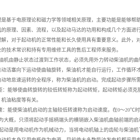
理是基于电原理论和磁力学等领域相关原理，主要功能是能够帮
机的原理、因素、流程，以及起动马达的功用和构成几个方面进
理解，对于起动机的正常性能和长久使用具有重要意义。此外，
业的技术常识和持有专用维修工具的售后工程师来服务。
 要使柴油机由静止状态过渡到工作状态，必须先用外力转动柴油机
推动活塞向下运动使曲轴旋转，柴油机才能自行运行，工作循环
自动地怠速运转的全程序，称为柴油机的启动。完成起动步骤所
转矩：能够使曲转旋转的较低转矩称为起动转矩，起动转矩必须克
、机油粘度等有关。
速：能使柴油机启动的主轴较低转速称为启动速度。在0～20℃时，柴油
 起动较为大概，只须将起动手摇柄端头的横销嵌入柴油机曲轴前端的
 电动机起动是用电动机作为机械动力，当将电动机轴上的齿轮与柴
电动机本身又用电瓶作为电源。目前绝大多数柴油发电机都采用