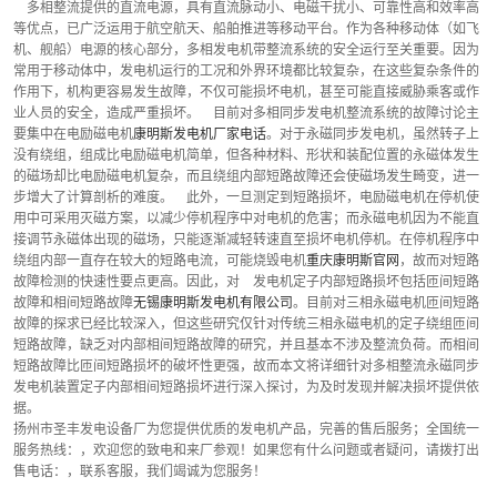
    多相整流提供的直流电源，具有直流脉动小、电磁干扰小、可靠性高和效率高
等优点，已广泛运用于航空航天、船舶推进等移动平台。作为各种移动体（如飞
机、舰船）电源的核心部分，多相发电机带整流系统的安全运行至关重要。因为
常用于移动体中，发电机运行的工况和外界环境都比较复杂，在这些复杂条件的
作用下，机构更容易发生故障，不仅可能损坏电机，甚至可能直接威胁乘客或作
业人员的安全，造成严重损坏。    目前对多相同步发电机整流系统的故障讨论主
要集中在电励磁电机
康明斯发电机厂家电话
。对于永磁同步发电机，虽然转子上
没有绕组，组成比电励磁电机简单，但各种材料、形状和装配位置的永磁体发生
的磁场却比电励磁电机复杂，而且绕组内部短路故障还会使磁场发生畸变，进一
步增大了计算剖析的难度。    此外，一旦测定到短路损坏，电励磁电机在停机使
用中可采用灭磁方案，以减少停机程序中对电机的危害；而永磁电机因为不能直
接调节永磁体出现的磁场，只能逐渐减轻转速直至损坏电机停机。在停机程序中
绕组内部一直存在较大的短路电流，可能烧毁电机
重庆康明斯官网
，故而对短路
故障检测的快速性要点更高。因此，对    发电机定子内部短路损坏包括匝间短路
故障和相间短路故障
无锡康明斯发电机有限公司
。目前对三相永磁电机匝间短路
故障的探求已经比较深入，但这些研究仅针对传统三相永磁电机的定子绕组匝间
短路故障，缺乏对内部相间短路故障的研究，并且基本不涉及整流负荷。而相间
短路故障比匝间短路损坏的破坏性更强，故而本文将详细针对多相整流永磁同步
发电机装置定子内部相间短路损坏进行深入探讨，为及时发现并解决损坏提供依
据。
扬州市圣丰发电设备厂为您提供优质的发电机产品，完善的售后服务；全国统一
服务热线：，欢迎您的致电和来厂参观！如果您有什么问题或者疑问，请拨打出
售电话：，联系客服，我们竭诚为您服务！