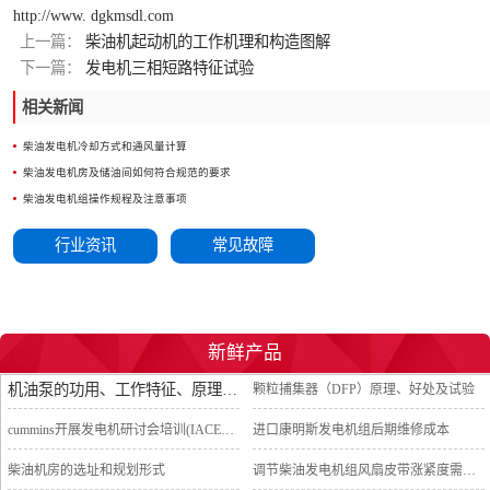
http://www. dgkmsdl.com
上一篇：
柴油机起动机的工作机理和构造图解
下一篇：
发电机三相短路特征试验
相关新闻
柴油发电机冷却方式和通风量计算
柴油发电机房及储油间如何符合规范的要求
柴油发电机组操作规程及注意事项
行业资讯
常见故障
新鲜产品
机油泵的功用、工作特征、原理及亮点
颗粒捕集器（DFP）原理、好处及试验
cummins开展发电机研讨会培训(IACET)认证工作
进口康明斯发电机组后期维修成本
柴油机房的选址和规划形式
调节柴油发电机组风扇皮带涨紧度需要注意哪些