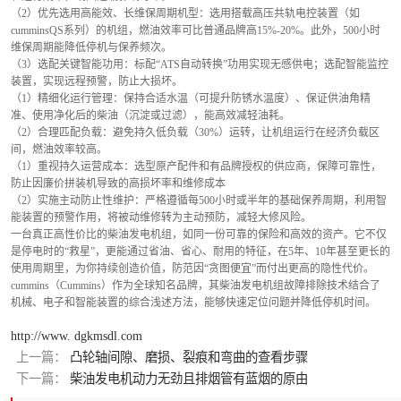
（2）优先选用高能效、长维保周期机型：选用搭载高压共轨电控装置（如
cumminsQS系列）的机组，燃油效率可比普通品牌高15%-20%。此外，500小时
维保周期能降低停机与保养频次。
（3）选配关键智能功用：标配“ATS自动转换”功用实现无感供电；选配智能监控
装置，实现远程预警，防止大损坏。
（1）精细化运行管理：保持合适水温（可提升防锈水温度）、保证供油角精
准、使用净化后的柴油（沉淀或过滤），能高效减轻油耗。
（2）合理匹配负载：避免持久低负载（30%）运转，让机组运行在经济负载区
间，燃油效率较高。
（1）重视持久运营成本：选型原产配件和有品牌授权的供应商，保障可靠性，
防止因廉价拼装机导致的高损坏率和维修成本
（2）实施主动防止性维护：严格遵循每500小时或半年的基础保养周期，利用智
能装置的预警作用，将被动维修转为主动预防，减轻大修风险。
一台真正高性价比的柴油发电机组，如同一份可靠的保险和高效的资产。它不仅
是停电时的“救星”，更能通过省油、省心、耐用的特征，在5年、10年甚至更长的
使用周期里，为你持续创造价值，防范因“贪图便宜”而付出更高的隐性代价。
cummins（Cummins）作为全球知名品牌，其柴油发电机组故障排除技术结合了
机械、电子和智能装置的综合浅述方法，能够快速定位问题并降低停机时间。
http://www. dgkmsdl.com
上一篇：
凸轮轴间隙、磨损、裂痕和弯曲的查看步骤
下一篇：
柴油发电机动力无劲且排烟管有蓝烟的原由