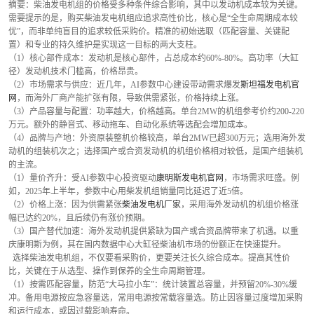
摘要：柴油发电机组的价格受多种条件综合影响，其中以发动机成本较为关键。
需要提示的是，购买柴油发电机组应追求高性价比，核心是“全生命周期成本较
优”，而非单纯盲目的追求较低采购价。精准的初始选取（匹配容量、关键配
置）和专业的持久维护是实现这一目标的两大支柱。
（1）核心部件成本：发动机是核心部件，占总成本约60%-80%。高功率（大缸
径）发动机技术门槛高，价格昂贵。
（2）市场需求与供应：近几年，AI参数中心建设带动需求爆发
斯坦福发电机官
网
，而海外厂商产能扩张有限，导致供需紧张，价格持续上涨。
（3）产品容量与配置：功率越大，价格越高。单台2MW的机组参考价约200-220
万元。额外的静音式、移动拖车、自动化系统等选配会增加成本。
（4）品牌与产地：外资原装整机价格较高，单台2MW已超300万元；选用海外发
动机的组装机次之；选择国产或合资发动机的机组价格相对较低，是国产组装机
的主流。
（1）量价齐升：受AI参数中心投资驱动
康明斯发电机官网
，市场需求旺盛。例
如，2025年上半年，参数中心用柴发机组销量同比延迟了近5倍。
（2）价格上涨：因为供需紧张
柴油发电机厂家
，采用海外发动机的机组价格涨
幅已达约20%，且后续仍有涨价预期。
（3）国产替代加速：海外发动机提供紧缺为国产或合资品牌带来了机遇。以重
庆康明斯为例，其在国内数据中心大缸径柴油机市场的份额正在快速提升。
  选择柴油发电机组，不仅要看采购价，更要关注长久综合成本。提高其性价
比，关键在于从选型、操作到保养的全生命周期管理。
（1）按需匹配容量，防范“大马拉小车”：统计装置总容量，并预留20%-30%缓
冲。备用电源按应急容量选，常用电源按常载容量选。防止因容量过度增加采购
和运行成本，或因过载影响寿命。