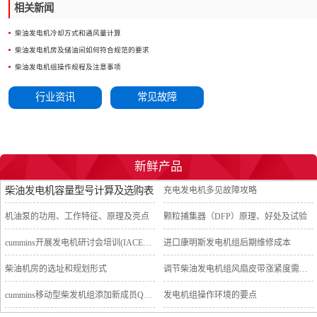
相关新闻
柴油发电机冷却方式和通风量计算
柴油发电机房及储油间如何符合规范的要求
柴油发电机组操作规程及注意事项
行业资讯
常见故障
新鲜产品
柴油发电机容量型号计算及选购表
充电发电机多见故障攻略
机油泵的功用、工作特征、原理及亮点
颗粒捕集器（DFP）原理、好处及试验
cummins开展发电机研讨会培训(IACET)认证工作
进口康明斯发电机组后期维修成本
柴油机房的选址和规划形式
调节柴油发电机组风扇皮带涨紧度需要注意哪些
cummins移动型柴发机组添加新成员QSB5-G11系列
发电机组操作环境的要点